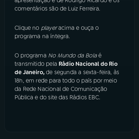
apresentação é de Rodrigo Ricardo e os
comentários são de Luiz Ferreira.
YouTube
Facebook
Clique no
player
acima e ouça o
Instagram
X
programa na íntegra.
TikTok
O programa
No Mundo da Bola
é
transmitido pela
Rádio Nacional do Rio
de Janeiro,
de segunda a sexta-feira, às
18h, em rede para todo o país por meio
da Rede Nacional de Comunicação
Pública e do site das Rádios EBC.