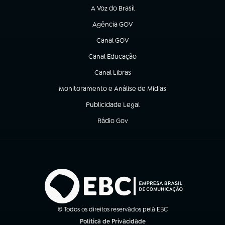
A Voz do Brasil
(abre em nova aba)
Agência GOV
(abre em nova aba)
Canal GOV
(abre em nova aba)
Canal Educação
(abre em nova aba)
Canal Libras
(abre em nova aba)
Monitoramento e Análise de Mídias
(abre em nova aba)
Publicidade Legal
(abre em nova aba)
Rádio Gov
(abre em nova aba)
© Todos os direitos reservados pela EBC
Política de Privacidade