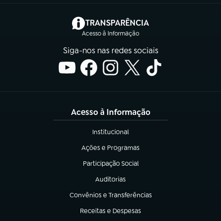
(abre em nova aba)
TRANSPARÊNCIA
Acesso à Informação
Siga-nos nas redes sociais
Acesso à Informação
Institucional
(abre em nova aba)
Ações e Programas
(abre em nova aba)
Participação Social
(abre em nova aba)
Auditorias
(abre em nova aba)
Convênios e Transferências
(abre em nova aba)
Receitas e Despesas
(abre em nova aba)