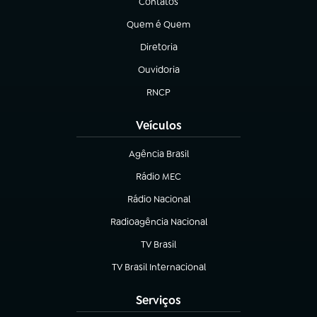
Contatos
(abre em nova aba)
Quem é Quem
(abre em nova aba)
Diretoria
(abre em nova aba)
Ouvidoria
(abre em nova aba)
RNCP
(abre em nova aba)
Veículos
Agência Brasil
(abre em nova aba)
Rádio MEC
(abre em nova aba)
Rádio Nacional
Radioagência Nacional
(abre em nova aba)
TV Brasil
(abre em nova aba)
TV Brasil Internacional
(abre em nova aba)
Serviços