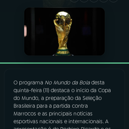
03
PROGRAMAÇÃO
04
PROGRAMAS
05
PODCASTS
06
VIDEOCASTS
O programa
No Mundo da Bola
desta
quinta-feira (11) destaca o início da Copa
07
ÚLTIMAS
do Mundo, a preparação da Seleção
Brasileira para a partida contra
08
FESTIVAL DE MÚSICA
Marrocos e as principais notícias
esportivas nacionais e internacionais. A
ACOMPANHE A RÁDIO NACIONAL