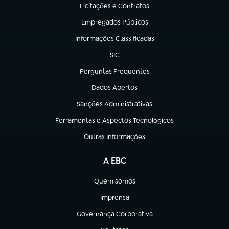
Licitações e Contratos
(abre em nova aba)
Empregados Públicos
(abre em nova aba)
Informações Classificadas
(abre em nova aba)
SIC
(abre em nova aba)
Perguntas Frequentes
(abre em nova aba)
Dados Abertos
(abre em nova aba)
Sanções Administrativas
(abre em nova aba)
Ferramentas e Aspectos Tecnológicos
(abre em nova aba)
Outras Informações
(abre em nova aba)
A EBC
Quem somos
(abre em nova aba)
Imprensa
(abre em nova aba)
Governança Corporativa
(abre em nova aba)