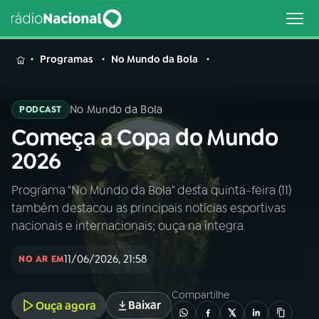
MENU
Programas
No Mundo da Bola
No Mundo da Bola
PODCAST
Começa a Copa do Mundo
Buscar
na
2026
Rádio
Buscar
Nacional
Programa "No Mundo da Bola" desta quinta-feira (11)
também destacou as principais notícias esportivas
AO VIVO
nacionais e internacionais; ouça na íntegra
11/06/2026, 21:58
01
INÍCIO
NO AR EM
Compartilhe
Baixar
Ouça agora
02
A RÁDIO