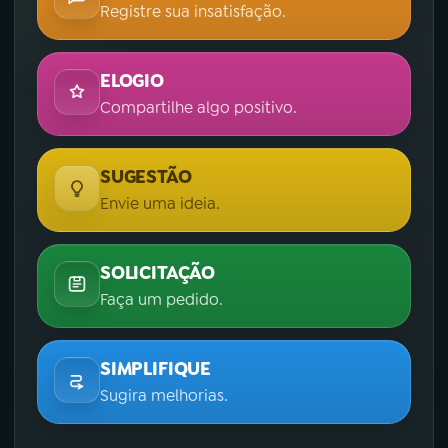
Registre sua insatisfação.
ELOGIO
Compartilhe algo positivo.
SUGESTÃO
Envie uma ideia.
SOLICITAÇÃO
Faça um pedido.
SIMPLIFIQUE
Sugira melhorias.