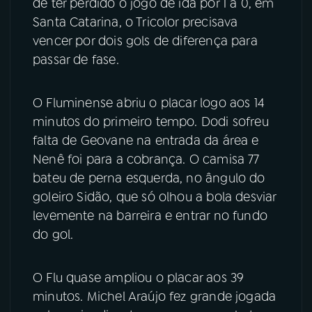
de ter perdido o jogo de ida por 1 a 0, em
Santa Catarina, o Tricolor precisava
YouTube
Facebook
vencer por dois gols de diferença para
passar de fase.
Instagram
X
TikTok
O Fluminense abriu o placar logo aos 14
minutos do primeiro tempo. Dodi sofreu
falta de Geovane na entrada da área e
Nenê foi para a cobrança. O camisa 77
bateu de perna esquerda, no ângulo do
goleiro Sidão, que só olhou a bola desviar
levemente na barreira e entrar no fundo
do gol.
O Flu quase ampliou o placar aos 39
minutos. Michel Araújo fez grande jogada