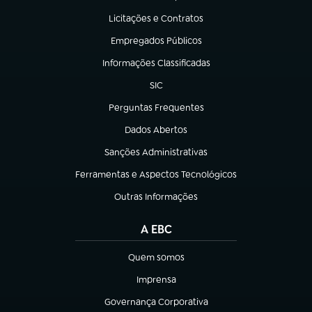
(abre em nova aba)
Licitações e Contratos
(abre em nova aba)
Empregados Públicos
(abre em nova aba)
Informações Classificadas
(abre em nova aba)
SIC
(abre em nova aba)
Perguntas Frequentes
(abre em nova aba)
Dados Abertos
(abre em nova aba)
Sanções Administrativas
(abre em nova aba)
Ferramentas e Aspectos Tecnológicos
(abre em nova aba)
Outras Informações
(abre em nova aba)
A EBC
Quem somos
(abre em nova aba)
Imprensa
(abre em nova aba)
Governança Corporativa
(abre em nova aba)