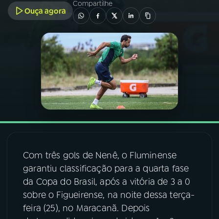
Compartilhe
Ouça agora
03
PROGRAMAÇÃO
04
PROGRAMAS
05
PODCASTS
06
VIDEOCASTS
07
ÚLTIMAS
Com três gols de Nenê, o Fluminense
garantiu classificação para a quarta fase
da Copa do Brasil, após a vitória de 3 a 0
08
FESTIVAL DE MÚSICA
sobre o Figueirense, na noite dessa terça-
feira (25), no Maracanã. Depois
ACOMPANHE A RÁDIO NACIONAL