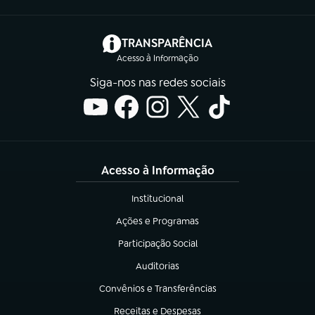
(abre em nova aba)
TRANSPARÊNCIA
Acesso à Informação
Siga-nos nas redes sociais
Acesso à Informação
Institucional
(abre em nova aba)
Ações e Programas
(abre em nova aba)
Participação Social
(abre em nova aba)
Auditorias
(abre em nova aba)
Convênios e Transferências
(abre em nova aba)
Receitas e Despesas