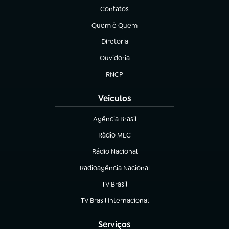
Contatos
(abre em nova aba)
Quem é Quem
(abre em nova aba)
Diretoria
(abre em nova aba)
Ouvidoria
(abre em nova aba)
RNCP
(abre em nova aba)
Veículos
Agência Brasil
(abre em nova aba)
Rádio MEC
(abre em nova aba)
Rádio Nacional
Radioagência Nacional
(abre em nova aba)
TV Brasil
(abre em nova aba)
TV Brasil Internacional
(abre em nova aba)
Serviços