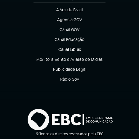
A Voz do Brasil
(abre em nova aba)
Agência GOV
(abre em nova aba)
Canal GOV
(abre em nova aba)
Canal Educação
(abre em nova aba)
Canal Libras
(abre em nova aba)
Monitoramento e Análise de Mídias
(abre em nova aba)
Publicidade Legal
(abre em nova aba)
Rádio Gov
(abre em nova aba)
© Todos os direitos reservados pela EBC