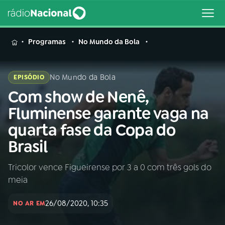
MENU
Programas
No Mundo da Bola
No Mundo da Bola
EPISÓDIO
Com show de Nenê,
Buscar
na
Fluminense garante vaga na
Rádio
Buscar
quarta fase da Copa do
Nacional
Brasil
AO VIVO
Tricolor vence Figueirense por 3 a 0 com três gols do
meia
01
INÍCIO
26/08/2020, 10:35
NO AR EM
02
A RÁDIO