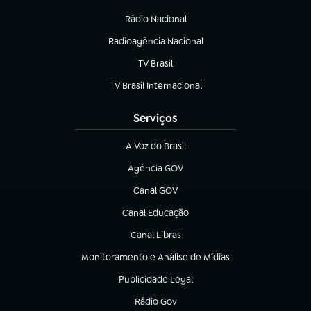
(abre em nova aba)
Rádio Nacional
Radioagência Nacional
(abre em nova aba)
TV Brasil
(abre em nova aba)
TV Brasil Internacional
(abre em nova aba)
Serviços
A Voz do Brasil
(abre em nova aba)
Agência GOV
(abre em nova aba)
Canal GOV
(abre em nova aba)
Canal Educação
(abre em nova aba)
Canal Libras
(abre em nova aba)
Monitoramento e Análise de Mídias
(abre em nova aba)
Publicidade Legal
(abre em nova aba)
Rádio Gov
(abre em nova aba)