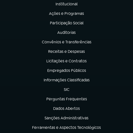
Institucional
(abre em nova aba)
Ações e Programas
(abre em nova aba)
Participação Social
(abre em nova aba)
Auditorias
(abre em nova aba)
Convênios e Transferências
(abre em nova aba)
Receitas e Despesas
(abre em nova aba)
Licitações e Contratos
(abre em nova aba)
Empregados Públicos
(abre em nova aba)
Informações Classificadas
(abre em nova aba)
SIC
(abre em nova aba)
Perguntas Frequentes
(abre em nova aba)
Dados Abertos
(abre em nova aba)
Sanções Administrativas
(abre em nova aba)
Ferramentas e Aspectos Tecnológicos
(abre em nova aba)