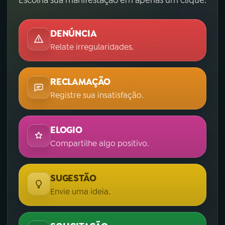
Escolha sua manifestação em apenas um clique.
DENÚNCIA
Relate irregularidades.
RECLAMAÇÃO
Registre sua insatisfação.
ELOGIO
Compartilhe algo positivo.
SUGESTÃO
Envie uma ideia.