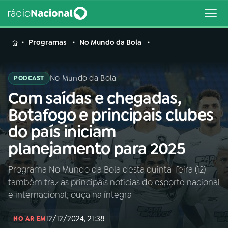
MENU
Programas
No Mundo da Bola
No Mundo da Bola
PODCAST
Com saídas e chegadas,
Buscar
na
Botafogo e principais clubes
Rádio
Buscar
do país iniciam
Nacional
planejamento para 2025
AO VIVO
Programa No Mundo da Bola desta quinta-feira (12)
também traz as principais notícias do esporte nacional
01
INÍCIO
e internacional; ouça na íntegra
12/12/2024, 21:38
02
A RÁDIO
NO AR EM