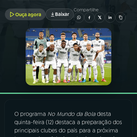
Compartilhe
Baixar
Ouça agora
03
PROGRAMAÇÃO
04
PROGRAMAS
05
PODCASTS
06
VIDEOCASTS
07
ÚLTIMAS
O programa
No Mundo da Bola
desta
08
FESTIVAL DE MÚSICA
quinta-feira (12) destaca a preparação dos
principais clubes do país para a próxima
ACOMPANHE A RÁDIO NACIONAL