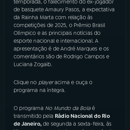
temporada, o falecimento do ex-jogador
de basquete Amaury Pasos, a expectativa
YouTube
Facebook
da Rainha Marta com relação às
competições de 2025, o Prêmio Brasil
Instagram
X
Olímpico e as principais notícias do
esporte nacional e internacional. A
TikTok
apresentação é de André Marques e os
comentários são de Rodrigo Campos e
Luciana Zogaib.
Clique no
player
acima e ouça o
programa na íntegra.
O programa
No Mundo da Bola
é
transmitido pela
Rádio Nacional do Rio
de Janeiro,
de segunda a sexta-feira, às