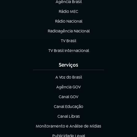
Agência Brasil
(abre em nova aba)
Rádio MEC
(abre em nova aba)
Rádio Nacional
Radioagência Nacional
(abre em nova aba)
TV Brasil
(abre em nova aba)
TV Brasil Internacional
(abre em nova aba)
Serviços
A Voz do Brasil
(abre em nova aba)
Agência GOV
(abre em nova aba)
Canal GOV
(abre em nova aba)
Canal Educação
(abre em nova aba)
Canal Libras
(abre em nova aba)
Monitoramento e Análise de Mídias
(abre em nova aba)
Publicidade Legal