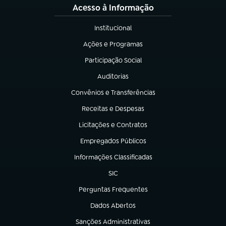
Acesso à Informação
Institucional
(abre em nova aba)
Ações e Programas
(abre em nova aba)
Participação Social
(abre em nova aba)
Auditorias
(abre em nova aba)
Convênios e Transferências
(abre em nova aba)
Receitas e Despesas
(abre em nova aba)
Licitações e Contratos
(abre em nova aba)
Empregados Públicos
(abre em nova aba)
Informações Classificadas
(abre em nova aba)
SIC
(abre em nova aba)
Perguntas Frequentes
(abre em nova aba)
Dados Abertos
(abre em nova aba)
Sanções Administrativas
(abre em nova aba)