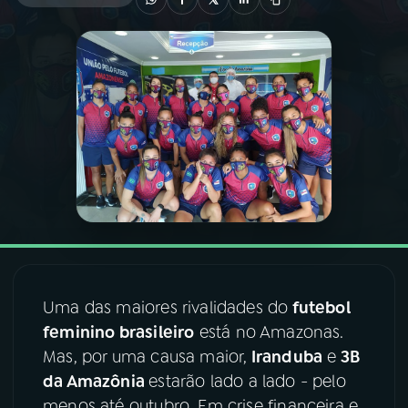
03
PROGRAMAÇÃO
04
PROGRAMAS
05
PODCASTS
06
VIDEOCASTS
07
ÚLTIMAS
Uma das maiores rivalidades do
futebol
feminino brasileiro
está no Amazonas.
08
FESTIVAL DE MÚSICA
Mas, por uma causa maior,
Iranduba
e
3B
da Amazônia
estarão lado a lado - pelo
ACOMPANHE A RÁDIO NACIONAL
menos até outubro. Em crise financeira e