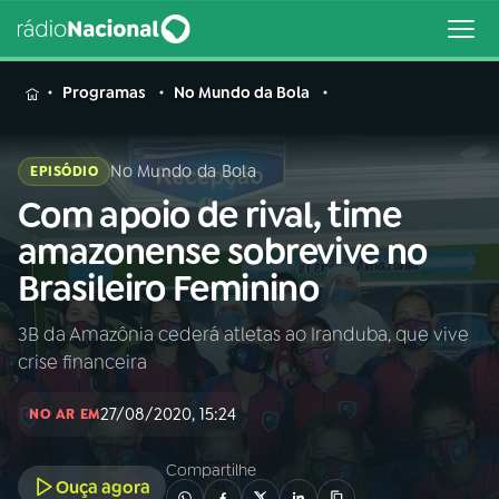
MENU
Programas
No Mundo da Bola
No Mundo da Bola
EPISÓDIO
Com apoio de rival, time
Buscar
na
amazonense sobrevive no
Rádio
Buscar
Brasileiro Feminino
Nacional
3B da Amazônia cederá atletas ao Iranduba, que vive
AO VIVO
crise financeira
01
INÍCIO
27/08/2020, 15:24
NO AR EM
Compartilhe
02
A RÁDIO
Ouça agora