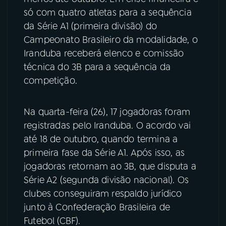
só com quatro atletas para a sequência
YouTube
Facebook
da Série A1 (primeira divisão) do
Campeonato Brasileiro da modalidade, o
Instagram
X
Iranduba receberá elenco e comissão
técnica do 3B para a sequência da
TikTok
competição.
Na quarta-feira (26), 17 jogadoras foram
registradas pelo Iranduba. O acordo vai
até 18 de outubro, quando termina a
primeira fase da Série A1. Após isso, as
jogadoras retornam ao 3B, que disputa a
Série A2 (segunda divisão nacional). Os
clubes conseguiram respaldo jurídico
junto à Confederação Brasileira de
Futebol (CBF).