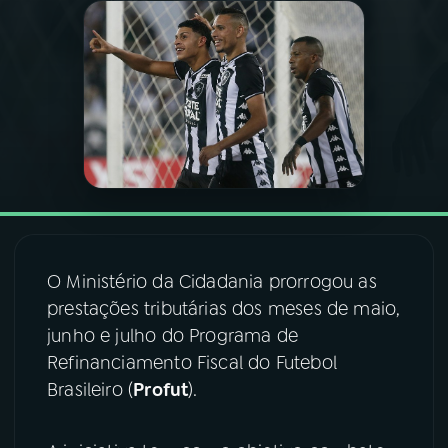
03
PROGRAMAÇÃO
04
PROGRAMAS
05
PODCASTS
06
VIDEOCASTS
O Ministério da Cidadania prorrogou as
prestações tributárias dos meses de maio,
07
ÚLTIMAS
junho e julho do Programa de
Refinanciamento Fiscal do Futebol
08
FESTIVAL DE MÚSICA
Brasileiro (
Profut
).
ACOMPANHE A RÁDIO NACIONAL