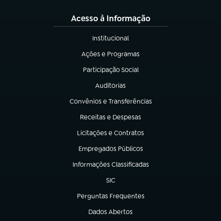
Acesso à Informação
Institucional
(abre em nova aba)
Ações e Programas
(abre em nova aba)
Participação Social
(abre em nova aba)
Auditorias
(abre em nova aba)
Convênios e Transferências
(abre em nova aba)
Receitas e Despesas
(abre em nova aba)
Licitações e Contratos
(abre em nova aba)
Empregados Públicos
(abre em nova aba)
Informações Classificadas
(abre em nova aba)
SIC
(abre em nova aba)
Perguntas Frequentes
(abre em nova aba)
Dados Abertos
(abre em nova aba)