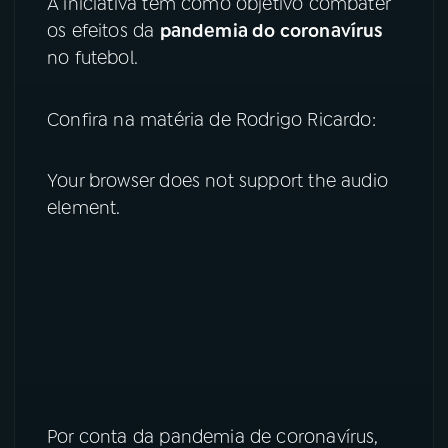
A iniciativa tem como objetivo combater
os efeitos da
pandemia do coronavírus
YouTube
Facebook
no futebol.
Instagram
X
Confira na matéria de Rodrigo Ricardo:
TikTok
Your browser does not support the audio
element.
Por conta da pandemia de coronavírus,