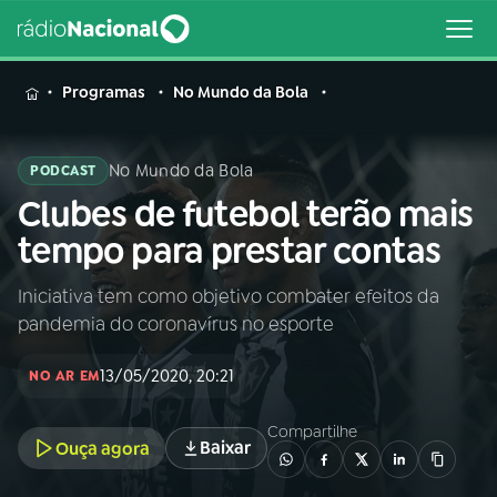
MENU
Programas
No Mundo da Bola
No Mundo da Bola
PODCAST
Clubes de futebol terão mais
Buscar
na
tempo para prestar contas
Rádio
Buscar
Nacional
Iniciativa tem como objetivo combater efeitos da
pandemia do coronavírus no esporte
AO VIVO
13/05/2020, 20:21
NO AR EM
01
INÍCIO
Compartilhe
Baixar
Ouça agora
02
A RÁDIO