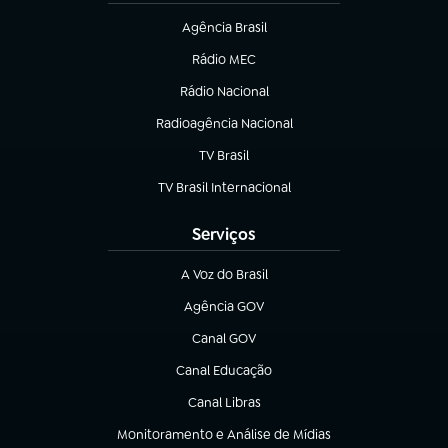
Agência Brasil
(abre em nova aba)
Rádio MEC
(abre em nova aba)
Rádio Nacional
Radioagência Nacional
(abre em nova aba)
TV Brasil
(abre em nova aba)
TV Brasil Internacional
(abre em nova aba)
Serviços
A Voz do Brasil
(abre em nova aba)
Agência GOV
(abre em nova aba)
Canal GOV
(abre em nova aba)
Canal Educação
(abre em nova aba)
Canal Libras
(abre em nova aba)
Monitoramento e Análise de Mídias
(abre em nova aba)