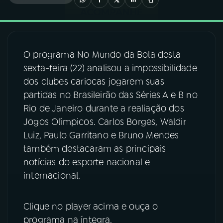
03
PROGRAMAÇÃO
O programa No Mundo da Bola desta
04
PROGRAMAS
sexta-feira (22) analisou a impossibilidade
dos clubes cariocas jogarem suas
05
PODCASTS
partidas no Brasileirão das Séries A e B no
Rio de Janeiro durante a realiação dos
Jogos Olímpicos. Carlos Borges, Waldir
06
VIDEOCASTS
Luiz, Paulo Garritano e Bruno Mendes
também destacaram as principais
07
ÚLTIMAS
notícias do esporte nacional e
internacional.
08
FESTIVAL DE MÚSICA
Clique no player acima e ouça o
programa na íntegra.
ACOMPANHE A RÁDIO NACIONAL