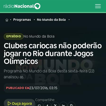
MENU
Programas
No Mundo da Bola
No Mundo da Bola
EPISÓDIO
Clubes cariocas não poderão
Buscar
na
jogar no Rio durante Jogos
Rádio
Buscar
Olímpicos
Nacional
Programa No Mundo da Bola desta sexta-feira (22)
AO VIVO
analisou as
01
INÍCIO
23/07/2016, 03:15
PUBLICADO EM
Compartilhe
02
A RÁDIO
Ouça agora