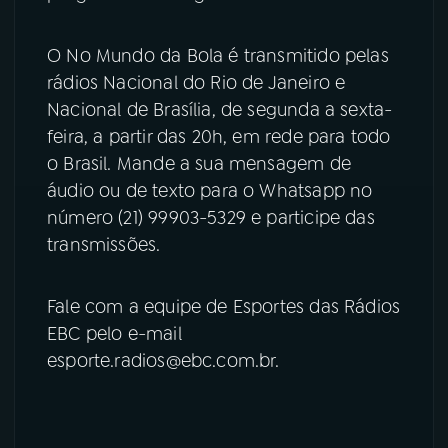
YouTube
Facebook
O No Mundo da Bola é transmitido pelas
rádios Nacional do Rio de Janeiro e
Instagram
X
Nacional de Brasília, de segunda a sexta-
feira, a partir das 20h, em rede para todo
TikTok
o Brasil. Mande a sua mensagem de
áudio ou de texto para o Whatsapp no
número (21) 99903-5329 e participe das
transmissões.
Fale com a equipe de Esportes das Rádios
EBC pelo e-mail
esporte.radios@ebc.com.br.