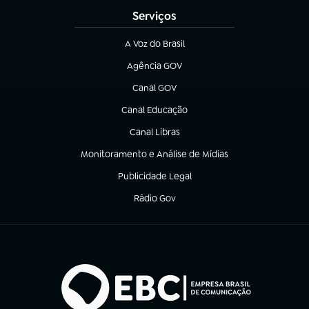
Serviços
A Voz do Brasil
(abre em nova aba)
Agência GOV
(abre em nova aba)
Canal GOV
(abre em nova aba)
Canal Educação
(abre em nova aba)
Canal Libras
(abre em nova aba)
Monitoramento e Análise de Mídias
(abre em nova aba)
Publicidade Legal
(abre em nova aba)
Rádio Gov
(abre em nova aba)