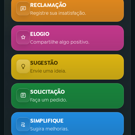
RECLAMAÇÃO
Registre sua insatisfação.
ELOGIO
Compartilhe algo positivo.
SUGESTÃO
Envie uma ideia.
SOLICITAÇÃO
Faça um pedido.
SIMPLIFIQUE
Sugira melhorias.