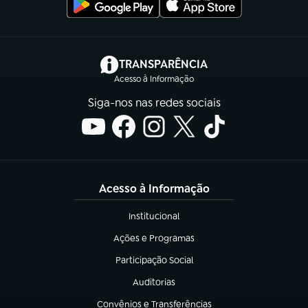
(abre em nova aba)
TRANSPARÊNCIA
Acesso à Informação
Siga-nos nas redes sociais
Acesso à Informação
Institucional
(abre em nova aba)
Ações e Programas
(abre em nova aba)
Participação Social
(abre em nova aba)
Auditorias
(abre em nova aba)
Convênios e Transferências