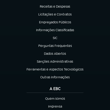
(abre em nova aba)
Receitas e Despesas
(abre em nova aba)
Licitações e Contratos
(abre em nova aba)
Empregados Públicos
(abre em nova aba)
Informações Classificadas
(abre em nova aba)
SIC
(abre em nova aba)
Perguntas Frequentes
(abre em nova aba)
Dados Abertos
(abre em nova aba)
Sanções Administrativas
(abre em nova aba)
Ferramentas e Aspectos Tecnológicos
(abre em nova aba)
Outras Informações
(abre em nova aba)
A EBC
Quem somos
(abre em nova aba)
Imprensa
(abre em nova aba)