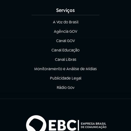
Serviços
A Voz do Brasil
(abre em nova aba)
Agência GOV
(abre em nova aba)
Canal GOV
(abre em nova aba)
Canal Educação
(abre em nova aba)
Canal Libras
(abre em nova aba)
Monitoramento e Análise de Mídias
(abre em nova aba)
Publicidade Legal
(abre em nova aba)
Rádio Gov
(abre em nova aba)