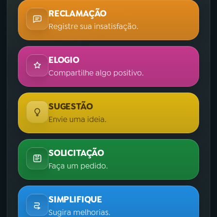
RECLAMAÇÃO
Registre sua insatisfação.
ELOGIO
Compartilhe algo positivo.
SUGESTÃO
Envie uma ideia.
SOLICITAÇÃO
Faça um pedido.
SIMPLIFIQUE
Sugira melhorias.