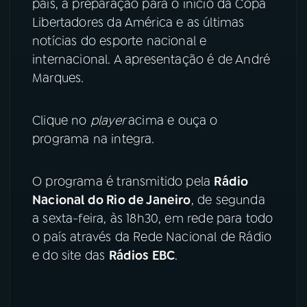
país, a preparação para o início da Copa
Libertadores da América e as últimas
YouTube
Facebook
notícias do esporte nacional e
internacional. A apresentação é de André
Instagram
X
Marques.
TikTok
Clique no
player
acima e ouça o
programa na integra.
O programa é transmitido pela
Rádio
Nacional do Rio de Janeiro
, de segunda
a sexta-feira, às 18h30, em rede para todo
o país através da Rede Nacional de Rádio
e do site das
Rádios EBC
.