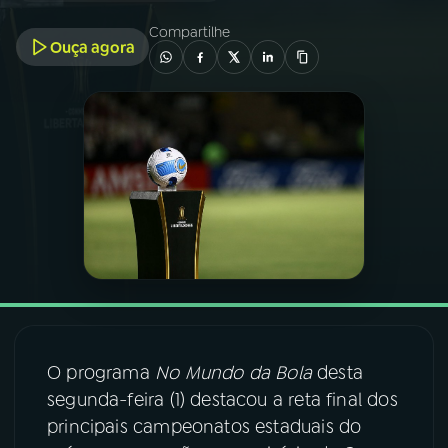
Compartilhe
Ouça agora
03
PROGRAMAÇÃO
04
PROGRAMAS
05
PODCASTS
06
VIDEOCASTS
07
ÚLTIMAS
O programa
No Mundo da Bola
desta
08
FESTIVAL DE MÚSICA
segunda-feira (1) destacou a reta final dos
principais campeonatos estaduais do
ACOMPANHE A RÁDIO NACIONAL