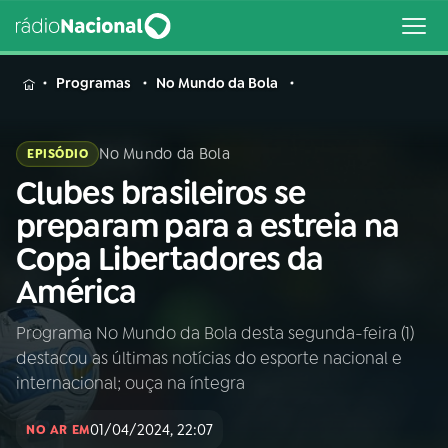
MENU
Programas
No Mundo da Bola
No Mundo da Bola
EPISÓDIO
Clubes brasileiros se
Buscar
na
preparam para a estreia na
Rádio
Buscar
Copa Libertadores da
Nacional
América
AO VIVO
Programa No Mundo da Bola desta segunda-feira (1)
destacou as últimas notícias do esporte nacional e
01
INÍCIO
internacional; ouça na íntegra
01/04/2024, 22:07
02
A RÁDIO
NO AR EM