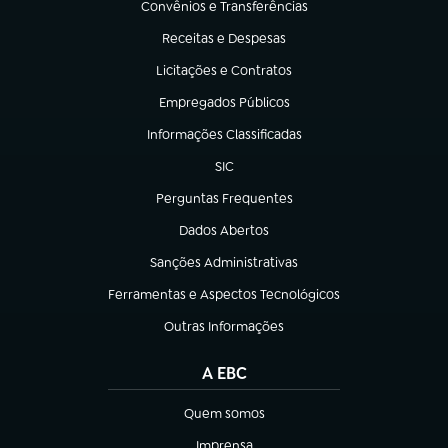
Convênios e Transferências
(abre em nova aba)
Receitas e Despesas
(abre em nova aba)
Licitações e Contratos
(abre em nova aba)
Empregados Públicos
(abre em nova aba)
Informações Classificadas
(abre em nova aba)
SIC
(abre em nova aba)
Perguntas Frequentes
(abre em nova aba)
Dados Abertos
(abre em nova aba)
Sanções Administrativas
(abre em nova aba)
Ferramentas e Aspectos Tecnológicos
(abre em nova aba)
Outras Informações
(abre em nova aba)
A EBC
Quem somos
(abre em nova aba)
Imprensa