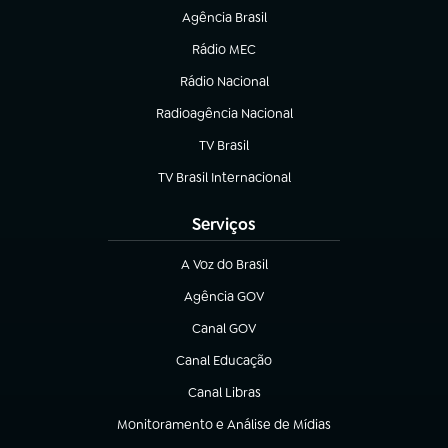
Agência Brasil
(abre em nova aba)
Rádio MEC
(abre em nova aba)
Rádio Nacional
Radioagência Nacional
(abre em nova aba)
TV Brasil
(abre em nova aba)
TV Brasil Internacional
(abre em nova aba)
Serviços
A Voz do Brasil
(abre em nova aba)
Agência GOV
(abre em nova aba)
Canal GOV
(abre em nova aba)
Canal Educação
(abre em nova aba)
Canal Libras
(abre em nova aba)
Monitoramento e Análise de Mídias
(abre em nova aba)