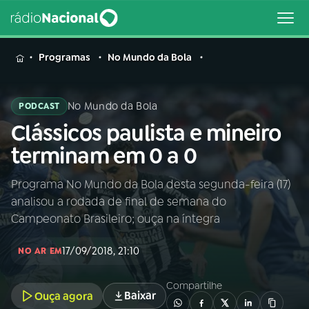
MENU
Programas
No Mundo da Bola
No Mundo da Bola
PODCAST
Clássicos paulista e mineiro
Buscar
na
terminam em 0 a 0
Rádio
Buscar
Nacional
Programa No Mundo da Bola desta segunda-feira (17)
analisou a rodada de final de semana do
AO VIVO
Campeonato Brasileiro; ouça na íntegra
17/09/2018, 21:10
01
INÍCIO
NO AR EM
Compartilhe
Baixar
Ouça agora
02
A RÁDIO