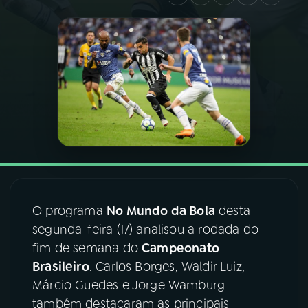
03
PROGRAMAÇÃO
04
PROGRAMAS
05
PODCASTS
06
VIDEOCASTS
O programa
No Mundo da Bola
desta
07
ÚLTIMAS
segunda-feira (17) analisou a rodada do
fim de semana do
Campeonato
08
FESTIVAL DE MÚSICA
Brasileiro
. Carlos Borges, Waldir Luiz,
Márcio Guedes e Jorge Wamburg
também destacaram as principais
ACOMPANHE A RÁDIO NACIONAL