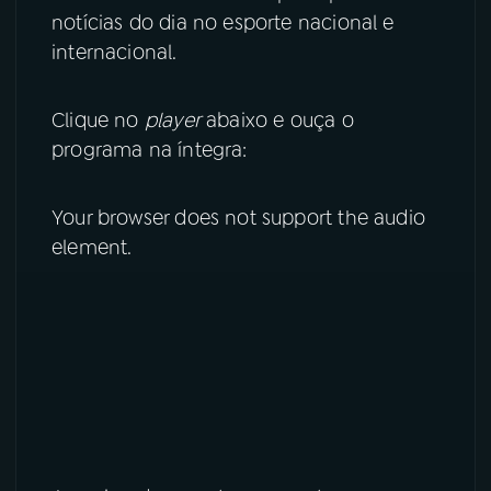
notícias do dia no esporte nacional e
YouTube
Facebook
internacional.
Instagram
X
Clique no
player
abaixo e ouça o
programa na íntegra:
TikTok
Your browser does not support the audio
element.