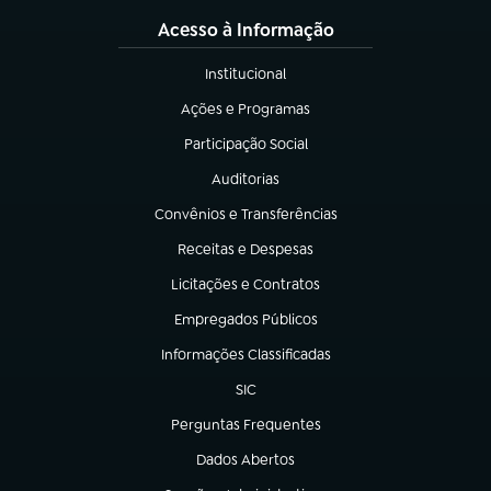
Acesso à Informação
Institucional
(abre em nova aba)
Ações e Programas
(abre em nova aba)
Participação Social
(abre em nova aba)
Auditorias
(abre em nova aba)
Convênios e Transferências
(abre em nova aba)
Receitas e Despesas
(abre em nova aba)
Licitações e Contratos
(abre em nova aba)
Empregados Públicos
(abre em nova aba)
Informações Classificadas
(abre em nova aba)
SIC
(abre em nova aba)
Perguntas Frequentes
(abre em nova aba)
Dados Abertos
(abre em nova aba)