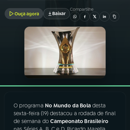
Compartilhe
Baixar
Ouça agora
03
PROGRAMAÇÃO
04
PROGRAMAS
05
PODCASTS
06
VIDEOCASTS
07
ÚLTIMAS
O programa
No Mundo da Bola
desta
08
FESTIVAL DE MÚSICA
sexta-feira (19) destacou a rodada de final
de semana do
Campeonato Brasileiro
ACOMPANHE A RÁDIO NACIONAL
nas Séries A, B, C e D. Ricardo Mazella,