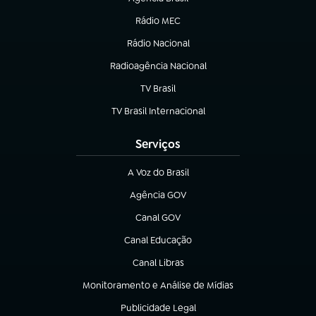
(abre em nova aba)
Rádio MEC
(abre em nova aba)
Rádio Nacional
Radioagência Nacional
(abre em nova aba)
TV Brasil
(abre em nova aba)
TV Brasil Internacional
(abre em nova aba)
Serviços
A Voz do Brasil
(abre em nova aba)
Agência GOV
(abre em nova aba)
Canal GOV
(abre em nova aba)
Canal Educação
(abre em nova aba)
Canal Libras
(abre em nova aba)
Monitoramento e Análise de Mídias
(abre em nova aba)
Publicidade Legal
(abre em nova aba)