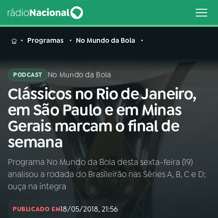
MENU
Programas
No Mundo da Bola
No Mundo da Bola
PODCAST
Clássicos no Rio de Janeiro,
Buscar
na
em São Paulo e em Minas
Rádio
Buscar
Gerais marcam o final de
Nacional
semana
AO VIVO
Programa No Mundo da Bola desta sexta-feira (19)
analisou a rodada do Brasileirão nas Séries A, B, C e D;
01
INÍCIO
ouça na íntegra
18/05/2018, 21:56
02
A RÁDIO
PUBLICADO EM