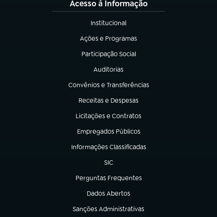
Acesso à Informação
Institucional
(abre em nova aba)
Ações e Programas
(abre em nova aba)
Participação Social
(abre em nova aba)
Auditorias
(abre em nova aba)
Convênios e Transferências
(abre em nova aba)
Receitas e Despesas
(abre em nova aba)
Licitações e Contratos
(abre em nova aba)
Empregados Públicos
(abre em nova aba)
Informações Classificadas
(abre em nova aba)
SIC
(abre em nova aba)
Perguntas Frequentes
(abre em nova aba)
Dados Abertos
(abre em nova aba)
Sanções Administrativas
(abre em nova aba)