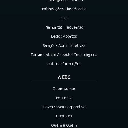
(abre em nova aba)
Informações Classificadas
(abre em nova aba)
SIC
(abre em nova aba)
Perguntas Frequentes
(abre em nova aba)
Dados Abertos
(abre em nova aba)
Sanções Administrativas
(abre em nova aba)
Ferramentas e Aspectos Tecnológicos
(abre em nova aba)
Outras Informações
(abre em nova aba)
A EBC
Quem somos
(abre em nova aba)
Imprensa
(abre em nova aba)
Governança Corporativa
(abre em nova aba)
Contatos
(abre em nova aba)
Quem é Quem
(abre em nova aba)