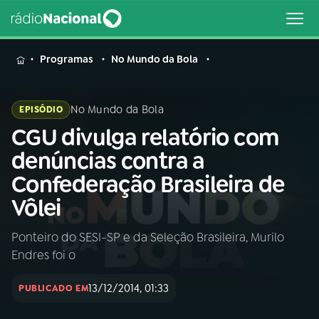
MENU
Programas
No Mundo da Bola
No Mundo da Bola
EPISÓDIO
CGU divulga relatório com
Buscar
na
denúncias contra a
Rádio
Buscar
Confederação Brasileira de
Nacional
Vôlei
AO VIVO
Ponteiro do SESI-SP e da Seleção Brasileira, Murilo
Endres foi o
01
INÍCIO
13/12/2014, 01:33
PUBLICADO EM
02
A RÁDIO