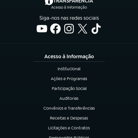
(abre em nova aba)
TRANSPARÊNCIA
Acesso à Informação
Siga-nos nas redes sociais
Acesso à Informação
Institucional
(abre em nova aba)
Ações e Programas
(abre em nova aba)
Participação Social
(abre em nova aba)
Auditorias
(abre em nova aba)
Convênios e Transferências
(abre em nova aba)
Receitas e Despesas
(abre em nova aba)
Licitações e Contratos
(abre em nova aba)
Empregados Públicos