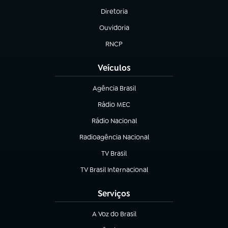
Diretoria
(abre em nova aba)
Ouvidoria
(abre em nova aba)
RNCP
(abre em nova aba)
Veículos
Agência Brasil
(abre em nova aba)
Rádio MEC
(abre em nova aba)
Rádio Nacional
Radioagência Nacional
(abre em nova aba)
TV Brasil
(abre em nova aba)
TV Brasil Internacional
(abre em nova aba)
Serviços
A Voz do Brasil
(abre em nova aba)