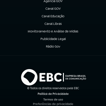
Agência GOV
(abre em nova aba)
Canal GOV
(abre em nova aba)
Canal Educação
(abre em nova aba)
Canal Libras
(abre em nova aba)
Monitoramento e Análise de Mídias
(abre em nova aba)
Publicidade Legal
(abre em nova aba)
Rádio Gov
(abre em nova aba)
© Todos os direitos reservados pela EBC
Política de Privacidade
(abre em nova aba)
Termos de uso
(abre em nova aba)
Preferências de privacidade