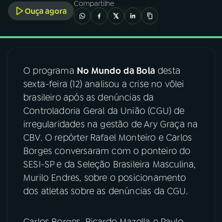
Compartilhe
Ouça agora
03
PROGRAMAÇÃO
04
PROGRAMAS
O programa
No Mundo da Bola
desta
sexta-feira (12) analisou a crise no vôlei
05
PODCASTS
brasileiro após as denúncias da
Controladoria Geral da União (CGU) de
06
VIDEOCASTS
irregularidades na gestão de Ary Graça na
CBV. O repórter Rafael Monteiro e Carlos
Borges conversaram com o ponteiro do
07
ÚLTIMAS
SESI-SP e da Seleção Brasileira Masculina,
Murilo Endres, sobre o posicionamento
08
FESTIVAL DE MÚSICA
dos atletas sobre as denúncias da CGU.
ACOMPANHE A RÁDIO NACIONAL
Carlos Borges, Ricardo Mazella e Paulo