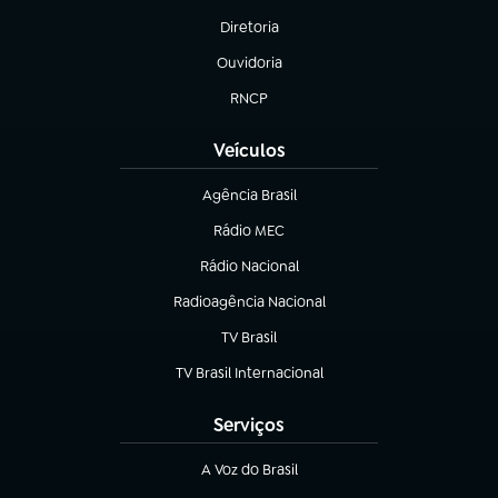
Diretoria
(abre em nova aba)
Ouvidoria
(abre em nova aba)
RNCP
(abre em nova aba)
Veículos
Agência Brasil
(abre em nova aba)
Rádio MEC
(abre em nova aba)
Rádio Nacional
Radioagência Nacional
(abre em nova aba)
TV Brasil
(abre em nova aba)
TV Brasil Internacional
(abre em nova aba)
Serviços
A Voz do Brasil
(abre em nova aba)