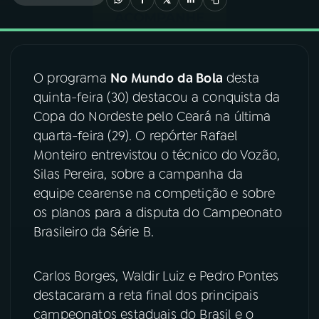
03
PROGRAMAÇÃO
O programa
No Mundo da Bola
desta
04
PROGRAMAS
quinta-feira (30) destacou a conquista da
Copa do Nordeste pelo Ceará na última
05
PODCASTS
quarta-feira (29). O repórter Rafael
Monteiro entrevistou o técnico do Vozão,
Silas Pereira, sobre a campanha da
06
VIDEOCASTS
equipe cearense na competição e sobre
os planos para a disputa do Campeonato
07
ÚLTIMAS
Brasileiro da Série B.
08
FESTIVAL DE MÚSICA
Carlos Borges, Waldir Luiz e Pedro Pontes
destacaram a reta final dos principais
campeonatos estaduais do Brasil e o
ACOMPANHE A RÁDIO NACIONAL