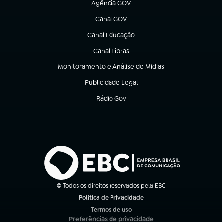
Agência GOV
(abre em nova aba)
Canal GOV
(abre em nova aba)
Canal Educação
(abre em nova aba)
Canal Libras
(abre em nova aba)
Monitoramento e Análise de Mídias
(abre em nova aba)
Publicidade Legal
(abre em nova aba)
Rádio Gov
(abre em nova aba)
© Todos os direitos reservados pela EBC
Política de Privacidade
(abre em nova aba)
Termos de uso
(abre em nova aba)
Preferências de privacidade