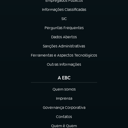
Empregados Públicos
(abre em nova aba)
Informações Classificadas
(abre em nova aba)
SIC
(abre em nova aba)
Perguntas Frequentes
(abre em nova aba)
Dados Abertos
(abre em nova aba)
Sanções Administrativas
(abre em nova aba)
Ferramentas e Aspectos Tecnológicos
(abre em nova aba)
Outras Informações
(abre em nova aba)
A EBC
Quem somos
(abre em nova aba)
Imprensa
(abre em nova aba)
Governança Corporativa
(abre em nova aba)
Contatos
(abre em nova aba)
Quem é Quem
(abre em nova aba)