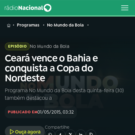
MENU
Programas
No Mundo da Bola
No Mundo da Bola
EPISÓDIO
Ceará vence o Bahia e
Buscar
na
conquista a Copa do
Rádio
Buscar
Nordeste
Nacional
Programa No Mundo da Bola desta quinta-feira (30)
AO VIVO
também destacou a
01
INÍCIO
01/05/2015, 03:32
PUBLICADO EM
Compartilhe
02
A RÁDIO
Ouça agora