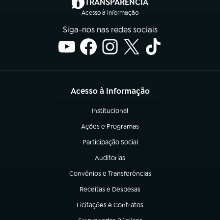
(abre em nova aba)
TRANSPARÊNCIA
Acesso à Informação
Siga-nos nas redes sociais
Acesso à Informação
Institucional
(abre em nova aba)
Ações e Programas
(abre em nova aba)
Participação Social
(abre em nova aba)
Auditorias
(abre em nova aba)
Convênios e Transferências
(abre em nova aba)
Receitas e Despesas
(abre em nova aba)
Licitações e Contratos
(abre em nova aba)