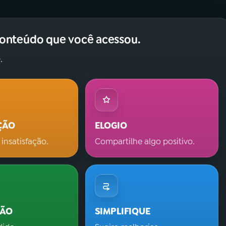
conteúdo que você acessou.
.
ÇÃO
ELOGIO
 insatisfação.
Compartilhe algo positivo.
ÇÃO
SIMPLIFIQUE