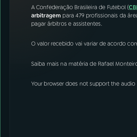
07
ÚLTIMAS
A Confederação Brasileira de Futebol (
CB
arbitragem
para 479 profissionais da áre
08
FESTIVAL DE MÚSICA
pagar árbitros e assistentes.
ACOMPANHE A RÁDIO NACIONAL
O valor recebido vai variar de acordo co
YouTube
Facebook
Saiba mais na matéria de Rafael Monteir
Instagram
X
Your browser does not support the audio
TikTok