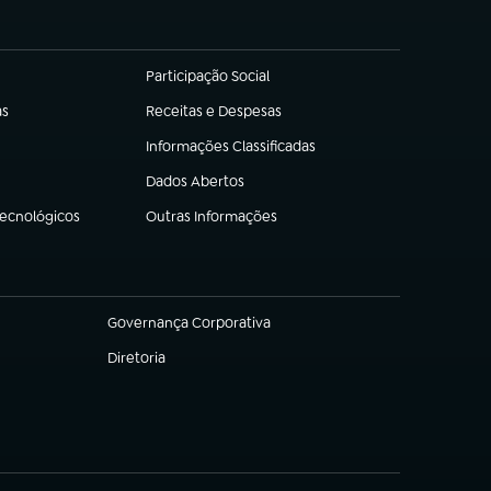
Participação Social
(abre em nova aba)
as
Receitas e Despesas
(abre em nova aba)
Informações Classificadas
(abre em nova aba)
Dados Abertos
(abre em nova aba)
Tecnológicos
Outras Informações
(abre em nova aba)
Governança Corporativa
(abre em nova aba)
Diretoria
(abre em nova aba)