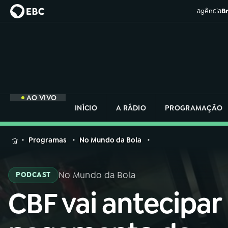
agência
Br
AO VIVO
INÍCIO
A RÁDIO
PROGRAMAÇÃO
MENU
Programas
No Mundo da Bola
Buscar
na
No Mundo da Bola
PODCAST
Rádio
Buscar
Nacional
CBF vai antecipar
Buscar
na
Rádio
AO VIVO