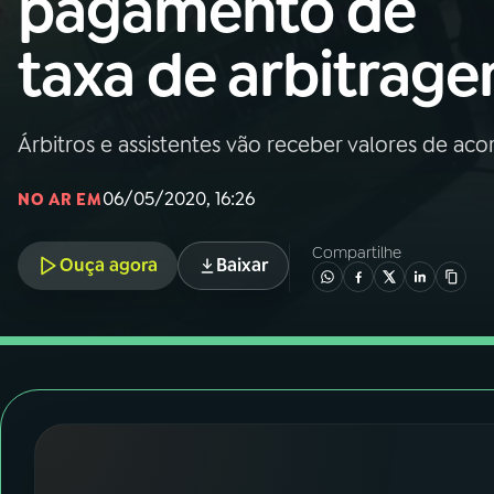
pagamento de
Nacional
taxa de arbitrag
01
INÍCIO
02
A RÁDIO
Árbitros e assistentes vão receber valores de ac
06/05/2020, 16:26
NO AR EM
03
PROGRAMAÇÃO
Compartilhe
Ouça agora
Baixar
04
PROGRAMAS
05
PODCASTS
06
VIDEOCASTS