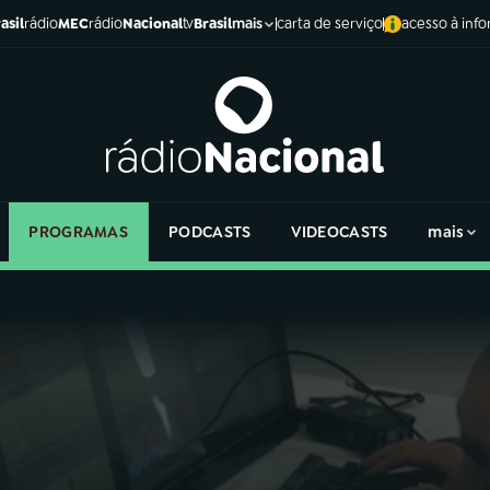
asil
rádio
MEC
rádio
Nacional
tv
Brasil
carta de serviço
acesso à inf
mais
PROGRAMAS
PODCASTS
VIDEOCASTS
mais