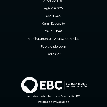
A Voz do Brasil
(abre em nova aba)
Agência GOV
(abre em nova aba)
Canal GOV
(abre em nova aba)
Canal Educação
(abre em nova aba)
Canal Libras
(abre em nova aba)
Monitoramento e Análise de Mídias
(abre em nova aba)
Publicidade Legal
(abre em nova aba)
Rádio Gov
(abre em nova aba)
© Todos os direitos reservados pela EBC
Política de Privacidade
(abre em nova aba)