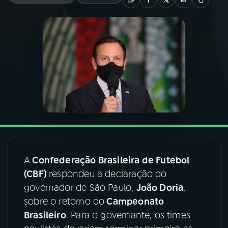
03
PROGRAMAÇÃO
04
PROGRAMAS
05
PODCASTS
06
VIDEOCASTS
A
Confederação Brasileira de Futebol
07
ÚLTIMAS
(CBF)
respondeu a declaração do
governador de São Paulo,
João Doria
,
08
FESTIVAL DE MÚSICA
sobre o retorno do
Campeonato
Brasileiro
. Para o governante, os times
ACOMPANHE A RÁDIO NACIONAL