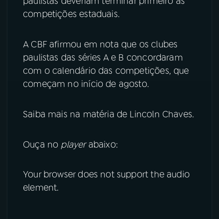
paulistas deveriam terminar primeiro as
competições estaduais.
YouTube
Facebook
A CBF afirmou em nota que os clubes
Instagram
X
paulistas das séries A e B concordaram
TikTok
com o calendário das competições, que
começam no início de agosto.
Saiba mais na matéria de Lincoln Chaves.
Ouça no
player
abaixo:
Your browser does not support the audio
element.