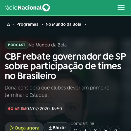
MENU
Programas
No Mundo da Bola
No Mundo da Bola
PODCAST
CBF rebate governador de SP
Buscar
na
sobre participação de times
Rádio
Buscar
no Brasileiro
Nacional
Doria considera que clubes deveriam primeiro
AO VIVO
terminar o Estadual
01
INÍCIO
07/07/2020, 18:50
NO AR EM
Compartilhe
02
A RÁDIO
Baixar
Ouça agora