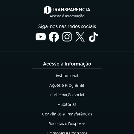
(abre em nova aba)
TRANSPARÊNCIA
Acesso à Informação
Siga-nos nas redes sociais
Acesso à Informação
Institucional
(abre em nova aba)
Ações e Programas
(abre em nova aba)
Participação Social
(abre em nova aba)
Auditorias
(abre em nova aba)
Convênios e Transferências
(abre em nova aba)
Receitas e Despesas
(abre em nova aba)
Licitações e Contratos