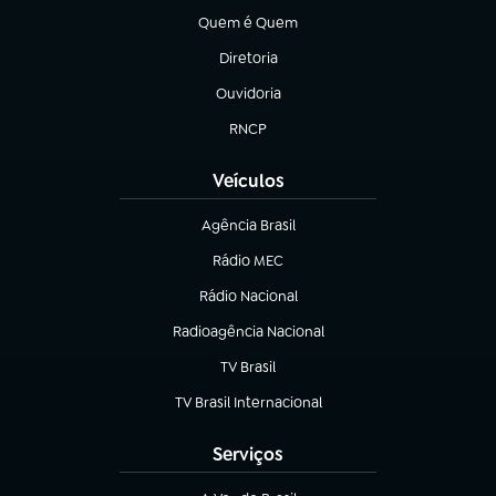
Quem é Quem
(abre em nova aba)
Diretoria
(abre em nova aba)
Ouvidoria
(abre em nova aba)
RNCP
(abre em nova aba)
Veículos
Agência Brasil
(abre em nova aba)
Rádio MEC
(abre em nova aba)
Rádio Nacional
Radioagência Nacional
(abre em nova aba)
TV Brasil
(abre em nova aba)
TV Brasil Internacional
(abre em nova aba)
Serviços