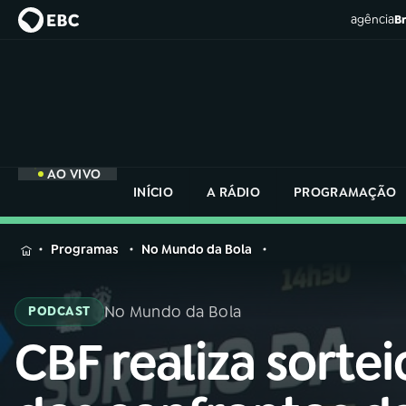
agência
Br
AO VIVO
INÍCIO
A RÁDIO
PROGRAMAÇÃO
MENU
Programas
No Mundo da Bola
Buscar
na
No Mundo da Bola
PODCAST
Rádio
Buscar
Nacional
CBF realiza sortei
Buscar
na
Rádio
AO VIVO