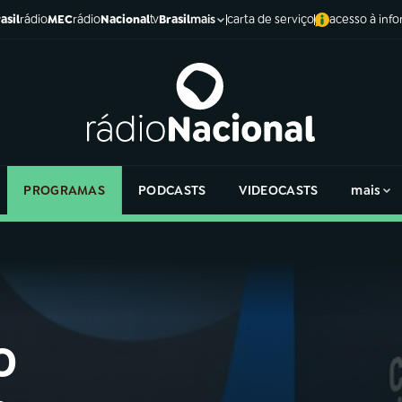
asil
rádio
MEC
rádio
Nacional
tv
Brasil
carta de serviço
acesso à inf
mais
PROGRAMAS
PODCASTS
VIDEOCASTS
mais
o