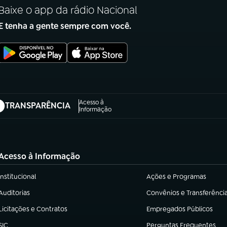
Baixe o app da rádio Nacional
E tenha a gente sempre com você.
Acesso à
TRANSPARÊNCIA
abre em nova aba)
Informação
Acesso à Informação
Institucional
Ações e Programas
(abre em nova aba)
(abre em nova aba)
Auditorias
Convênios e Transferênci
(abre em nova aba)
(abre em nova aba)
Licitações e Contratos
Empregados Públicos
(abre em nova aba)
(abre em nova aba)
SIC
Perguntas Frequentes