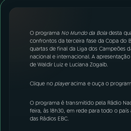
07
ÚLTIMAS
08
FESTIVAL DE MÚSICA
O programa
No Mundo da Bola
desta qua
ACOMPANHE A RÁDIO NACIONAL
confrontos da terceira fase da Copa do Br
quartas de final da Liga dos Campeões da
YouTube
Facebook
nacional e internacional. A apresentaçã
de Waldir Luiz e Luciana Zogaib.
Instagram
X
TikTok
Clique no
player
acima e ouça o program
O programa é transmitido pela Rádio Nac
feira, às 18h30, em rede para todo o país
das Rádios EBC.