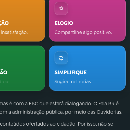
ÇÃO
ELOGIO
 insatisfação.
Compartilhe algo positivo.
ÇÃO
SIMPLIFIQUE
dido.
Sugira melhorias.
 mas é com a EBC que estará dialogando. O Fala.BR é
m a administração pública, por meio das Ouvidorias.
 conteúdos ofertados ao cidadão. Por isso, não se