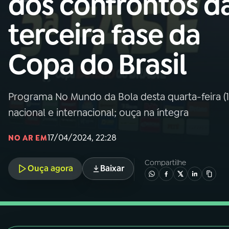
dos confrontos d
Nacional
terceira fase da
01
INÍCIO
Copa do Brasil
02
A RÁDIO
Programa No Mundo da Bola desta quarta-feira (17
03
PROGRAMAÇÃO
nacional e internacional; ouça na íntegra
04
PROGRAMAS
17/04/2024, 22:28
NO AR EM
Compartilhe
05
PODCASTS
Ouça agora
Baixar
06
VIDEOCASTS