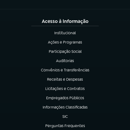
Acesso à Informação
Institucional
(abre em nova aba)
Ações e Programas
(abre em nova aba)
Participação Social
(abre em nova aba)
Auditorias
(abre em nova aba)
Convênios e Transferências
(abre em nova aba)
Receitas e Despesas
(abre em nova aba)
Licitações e Contratos
(abre em nova aba)
Empregados Públicos
(abre em nova aba)
Informações Classificadas
(abre em nova aba)
SIC
(abre em nova aba)
Perguntas Frequentes
(abre em nova aba)