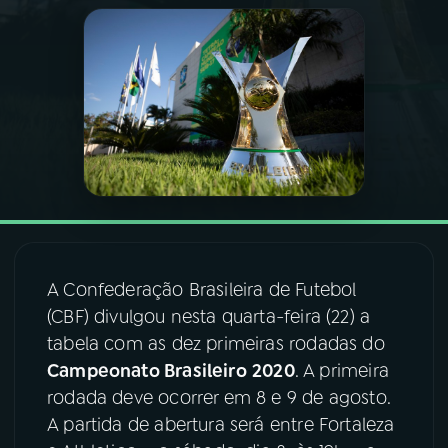
03
PROGRAMAÇÃO
04
PROGRAMAS
05
PODCASTS
06
VIDEOCASTS
A Confederação Brasileira de Futebol
07
ÚLTIMAS
(CBF) divulgou nesta quarta-feira (22) a
tabela com as dez primeiras rodadas do
Campeonato Brasileiro
2020
. A primeira
08
FESTIVAL DE MÚSICA
rodada deve ocorrer em 8 e 9 de agosto.
A partida de abertura será entre Fortaleza
ACOMPANHE A RÁDIO NACIONAL