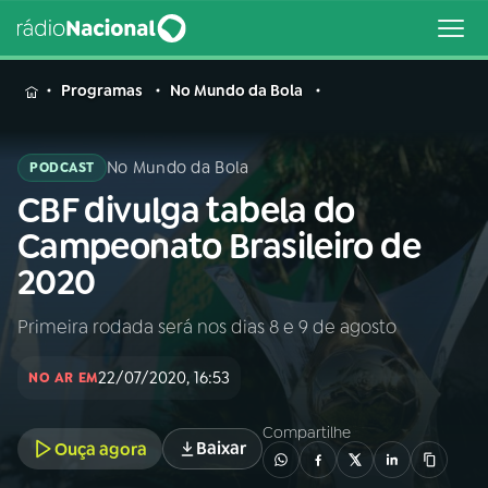
MENU
Programas
No Mundo da Bola
No Mundo da Bola
PODCAST
CBF divulga tabela do
Buscar
na
Campeonato Brasileiro de
Rádio
Buscar
2020
Nacional
Primeira rodada será nos dias 8 e 9 de agosto
AO VIVO
22/07/2020, 16:53
NO AR EM
01
INÍCIO
Compartilhe
Baixar
Ouça agora
02
A RÁDIO