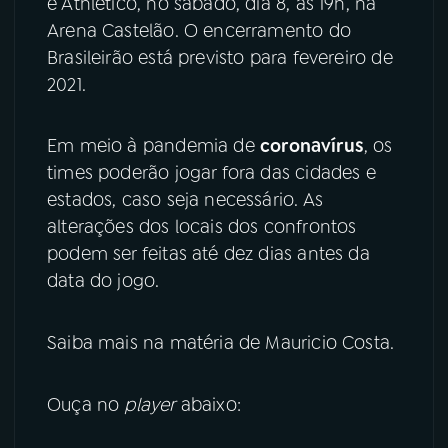
e Athletico, no sábado, dia 8, às 19h, na
Arena Castelão. O encerramento do
YouTube
Facebook
Brasileirão está previsto para fevereiro de
2021.
Instagram
X
TikTok
Em meio à pandemia de
coronavírus
, os
times poderão jogar fora das cidades e
estados, caso seja necessário. As
alterações dos locais dos confrontos
podem ser feitas até dez dias antes da
data do jogo.
Saiba mais na matéria de Mauricio Costa.
Ouça no
player
abaixo: