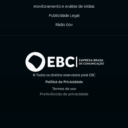
Monitoramento e Análise de Mídias
(abre em nova aba)
Publicidade Legal
(abre em nova aba)
Rádio Gov
(abre em nova aba)
© Todos os direitos reservados pela EBC
Política de Privacidade
(abre em nova aba)
Termos de uso
(abre em nova aba)
Preferências de privacidade