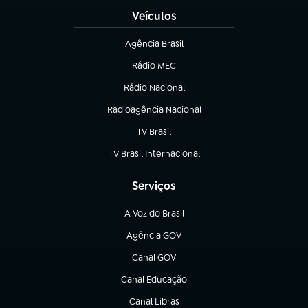
Veículos
Agência Brasil
(abre em nova aba)
Rádio MEC
(abre em nova aba)
Rádio Nacional
Radioagência Nacional
(abre em nova aba)
TV Brasil
(abre em nova aba)
TV Brasil Internacional
(abre em nova aba)
Serviços
A Voz do Brasil
(abre em nova aba)
Agência GOV
(abre em nova aba)
Canal GOV
(abre em nova aba)
Canal Educação
(abre em nova aba)
Canal Libras
(abre em nova aba)