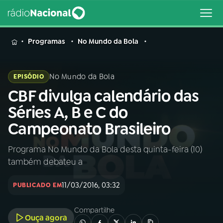
MENU
Programas
No Mundo da Bola
No Mundo da Bola
EPISÓDIO
CBF divulga calendário das
Buscar
na
Séries A, B e C do
Rádio
Buscar
Campeonato Brasileiro
Nacional
Programa No Mundo da Bola desta quinta-feira (10)
AO VIVO
também debateu a
01
INÍCIO
11/03/2016, 03:32
PUBLICADO EM
Compartilhe
02
A RÁDIO
Ouça agora