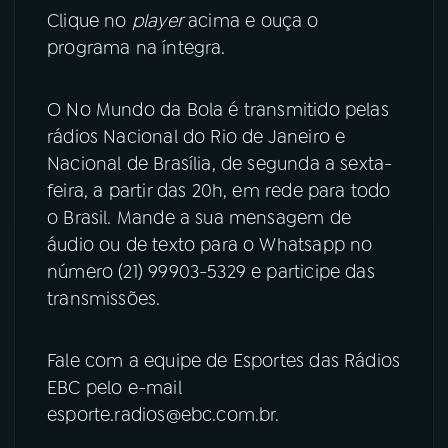
Clique no
player
acima e ouça o
YouTube
Facebook
programa na íntegra.
Instagram
X
O No Mundo da Bola é transmitido pelas
rádios Nacional do Rio de Janeiro e
TikTok
Nacional de Brasília, de segunda a sexta-
feira, a partir das 20h, em rede para todo
o Brasil. Mande a sua mensagem de
áudio ou de texto para o Whatsapp no
número (21) 99903-5329 e participe das
transmissões.
Fale com a equipe de Esportes das Rádios
EBC pelo e-mail
esporte.radios@ebc.com.br.