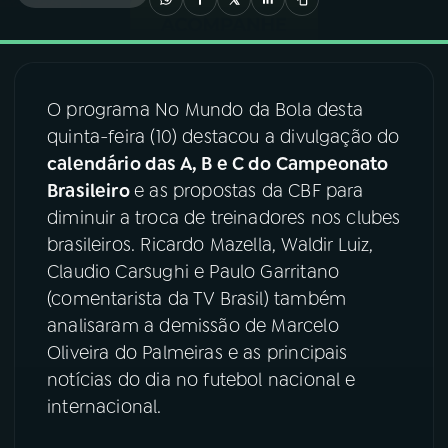
03
PROGRAMAÇÃO
O programa No Mundo da Bola desta
04
PROGRAMAS
quinta-feira (10) destacou a divulgação do
calendário das A, B e C do Campeonato
05
PODCASTS
Brasileiro
e as propostas da CBF para
diminuir a troca de treinadores nos clubes
brasileiros. Ricardo Mazella, Waldir Luiz,
06
VIDEOCASTS
Claudio Carsughi e Paulo Garritano
(comentarista da TV Brasil) também
07
ÚLTIMAS
analisaram a demissão de Marcelo
Oliveira do Palmeiras e as principais
notícias do dia no futebol nacional e
08
FESTIVAL DE MÚSICA
internacional.
ACOMPANHE A RÁDIO NACIONAL