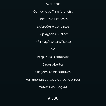
Auditorias
(abre em nova aba)
Convênios e Transferências
(abre em nova aba)
Receitas e Despesas
(abre em nova aba)
Licitações e Contratos
(abre em nova aba)
Empregados Públicos
(abre em nova aba)
Informações Classificadas
(abre em nova aba)
SIC
(abre em nova aba)
Perguntas Frequentes
(abre em nova aba)
Dados Abertos
(abre em nova aba)
Sanções Administrativas
(abre em nova aba)
Ferramentas e Aspectos Tecnológicos
(abre em nova aba)
Outras Informações
(abre em nova aba)
A EBC