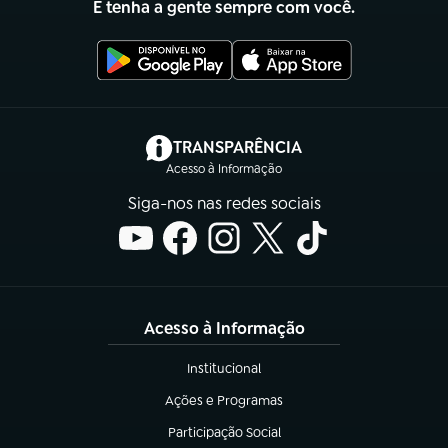
E tenha a gente sempre com você.
(abre em nova aba)
TRANSPARÊNCIA
Acesso à Informação
Siga-nos nas redes sociais
Acesso à Informação
Institucional
(abre em nova aba)
Ações e Programas
(abre em nova aba)
Participação Social
(abre em nova aba)