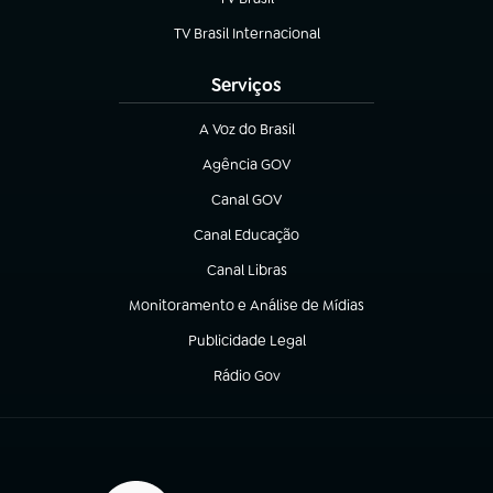
(abre em nova aba)
TV Brasil Internacional
(abre em nova aba)
Serviços
A Voz do Brasil
(abre em nova aba)
Agência GOV
(abre em nova aba)
Canal GOV
(abre em nova aba)
Canal Educação
(abre em nova aba)
Canal Libras
(abre em nova aba)
Monitoramento e Análise de Mídias
(abre em nova aba)
Publicidade Legal
(abre em nova aba)
Rádio Gov
(abre em nova aba)