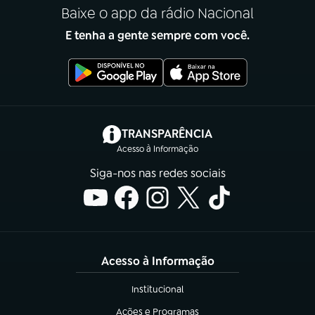
Baixe o app da rádio Nacional
E tenha a gente sempre com você.
(abre em nova aba)
TRANSPARÊNCIA
Acesso à Informação
Siga-nos nas redes sociais
Acesso à Informação
Institucional
(abre em nova aba)
Ações e Programas