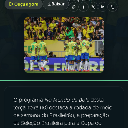
Baixar
Ouça agora
03
PROGRAMAÇÃO
04
PROGRAMAS
05
PODCASTS
06
VIDEOCASTS
07
ÚLTIMAS
O programa
No Mundo da Bola
desta
terça-feira (10) destaca a rodada de meio
08
FESTIVAL DE MÚSICA
de semana do Brasileirão, a preparação
da Seleção Brasileira para a Copa do
ACOMPANHE A RÁDIO NACIONAL