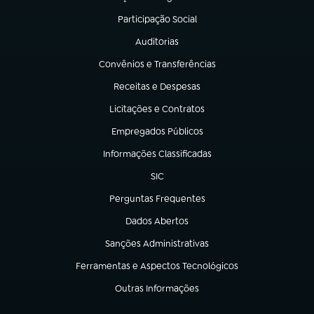
(abre em nova aba)
Participação Social
(abre em nova aba)
Auditorias
(abre em nova aba)
Convênios e Transferências
(abre em nova aba)
Receitas e Despesas
(abre em nova aba)
Licitações e Contratos
(abre em nova aba)
Empregados Públicos
(abre em nova aba)
Informações Classificadas
(abre em nova aba)
SIC
(abre em nova aba)
Perguntas Frequentes
(abre em nova aba)
Dados Abertos
(abre em nova aba)
Sanções Administrativas
(abre em nova aba)
Ferramentas e Aspectos Tecnológicos
(abre em nova aba)
Outras Informações
(abre em nova aba)