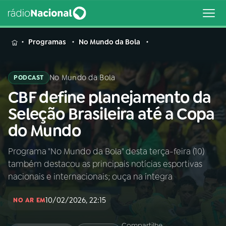
MENU
Programas
No Mundo da Bola
No Mundo da Bola
PODCAST
CBF define planejamento da
Buscar
na
Seleção Brasileira até a Copa
Rádio
Buscar
do Mundo
Nacional
Programa "No Mundo da Bola" desta terça-feira (10)
AO VIVO
também destacou as principais notícias esportivas
nacionais e internacionais; ouça na íntegra
01
INÍCIO
10/02/2026, 22:15
NO AR EM
02
A RÁDIO
Compartilhe