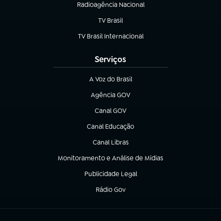
Radioagência Nacional
(abre em nova aba)
TV Brasil
(abre em nova aba)
TV Brasil Internacional
(abre em nova aba)
Serviços
A Voz do Brasil
(abre em nova aba)
Agência GOV
(abre em nova aba)
Canal GOV
(abre em nova aba)
Canal Educação
(abre em nova aba)
Canal Libras
(abre em nova aba)
Monitoramento e Análise de Mídias
(abre em nova aba)
Publicidade Legal
(abre em nova aba)
Rádio Gov
(abre em nova aba)