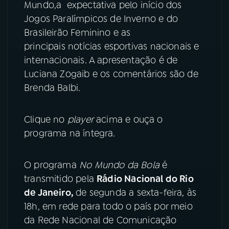
Mundo,a expectativa pelo início dos
Jogos Paralímpicos de Inverno e do
YouTube
Facebook
Brasileirão Feminino e as
Instagram
X
principais notícias esportivas nacionais e
internacionais. A apresentação é de
TikTok
Luciana Zogaib e os comentários são de
Brenda Balbi.
Clique no
player
acima e ouça o
programa na íntegra.
O programa
No Mundo da Bola
é
transmitido pela
Rádio Nacional do Rio
de Janeiro,
de segunda a sexta-feira, às
18h, em rede para todo o país por meio
da Rede Nacional de Comunicação