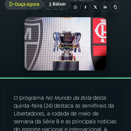
Baixar
Ouça agora
03
PROGRAMAÇÃO
04
PROGRAMAS
05
PODCASTS
06
VIDEOCASTS
07
ÚLTIMAS
O programa
No Mundo da Bola
desta
quinta-feira (24) destaca as semifinais da
08
FESTIVAL DE MÚSICA
Libertadores, a rodada de meio de
semana da Série B e as principais notícias
do esporte nacional e internacional. A
ACOMPANHE A RÁDIO NACIONAL