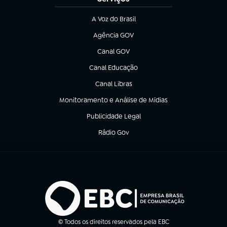
A Voz do Brasil
(abre em nova aba)
Agência GOV
(abre em nova aba)
Canal GOV
(abre em nova aba)
Canal Educação
(abre em nova aba)
Canal Libras
(abre em nova aba)
Monitoramento e Análise de Mídias
(abre em nova aba)
Publicidade Legal
(abre em nova aba)
Rádio Gov
(abre em nova aba)
© Todos os direitos reservados pela EBC