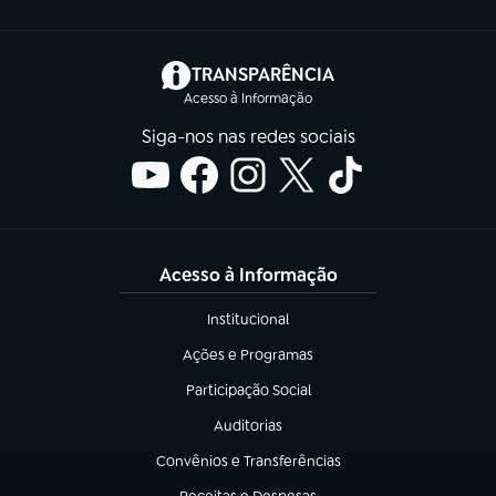
(abre em nova aba)
TRANSPARÊNCIA
Acesso à Informação
Siga-nos nas redes sociais
Acesso à Informação
Institucional
(abre em nova aba)
Ações e Programas
(abre em nova aba)
Participação Social
(abre em nova aba)
Auditorias
(abre em nova aba)
Convênios e Transferências
(abre em nova aba)