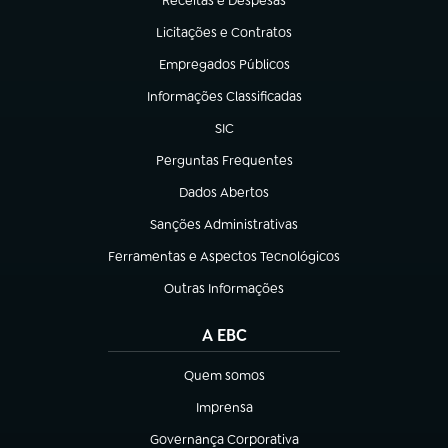
Receitas e Despesas
(abre em nova aba)
Licitações e Contratos
(abre em nova aba)
Empregados Públicos
(abre em nova aba)
Informações Classificadas
(abre em nova aba)
SIC
(abre em nova aba)
Perguntas Frequentes
(abre em nova aba)
Dados Abertos
(abre em nova aba)
Sanções Administrativas
(abre em nova aba)
Ferramentas e Aspectos Tecnológicos
(abre em nova aba)
Outras Informações
(abre em nova aba)
A EBC
Quem somos
(abre em nova aba)
Imprensa
(abre em nova aba)
Governança Corporativa
(abre em nova aba)