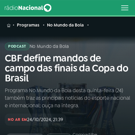
MENU
Programas
No Mundo da Bola
No Mundo da Bola
PODCAST
CBF define mandos de
Buscar
na
campo das finais da Copa do
Rádio
Buscar
Brasil
Nacional
Programa No Mundo da Bola desta quinta-feira (24)
AO VIVO
também traz as principais notícias do esporte nacional
e internacional; ouça na íntegra.
01
INÍCIO
24/10/2024, 21:39
NO AR EM
02
A RÁDIO
Compartilhe