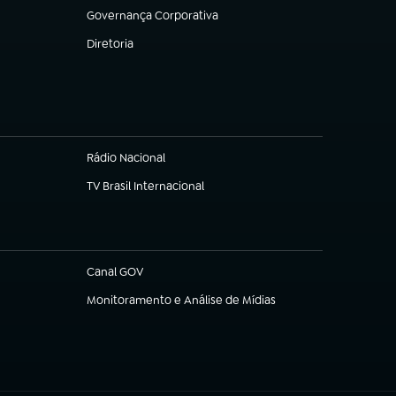
Governança Corporativa
(abre em nova aba)
Diretoria
(abre em nova aba)
Rádio Nacional
TV Brasil Internacional
(abre em nova aba)
Canal GOV
(abre em nova aba)
Monitoramento e Análise de Mídias
(abre em nova aba)