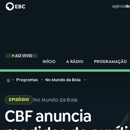
agência
Br
AO VIVO
INÍCIO
A RÁDIO
PROGRAMAÇÃO
MENU
Programas
No Mundo da Bola
Buscar
na
No Mundo da Bola
EPISÓDIO
Rádio
Buscar
Nacional
CBF anuncia
Buscar
na
Rádio
AO VIVO