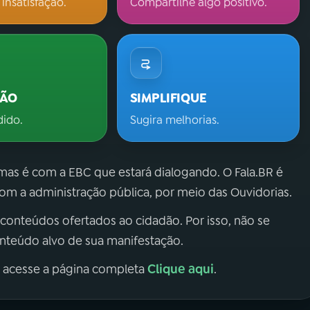
 insatisfação.
Compartilhe algo positivo.
ÇÃO
SIMPLIFIQUE
dido.
Sugira melhorias.
 mas é com a EBC que estará dialogando. O Fala.BR é
m a administração pública, por meio das Ouvidorias.
 conteúdos ofertados ao cidadão. Por isso, não se
onteúdo alvo de sua manifestação.
Clique aqui
, acesse a página completa
.