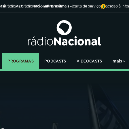
asil
rádio
MEC
rádio
Nacional
tv
Brasil
carta de serviço
acesso à inf
mais
PROGRAMAS
PODCASTS
VIDEOCASTS
mais