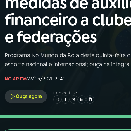
medidas de auxíli
Nacional
financeiro a club
01
INÍCIO
e federações
02
A RÁDIO
Programa No Mundo da Bola desta quinta-feira des
03
PROGRAMAÇÃO
esporte nacional e internacional; ouça na íntegra
04
PROGRAMAS
27/05/2021, 21:40
NO AR EM
Compartilhe
05
PODCASTS
Ouça agora
06
VIDEOCASTS