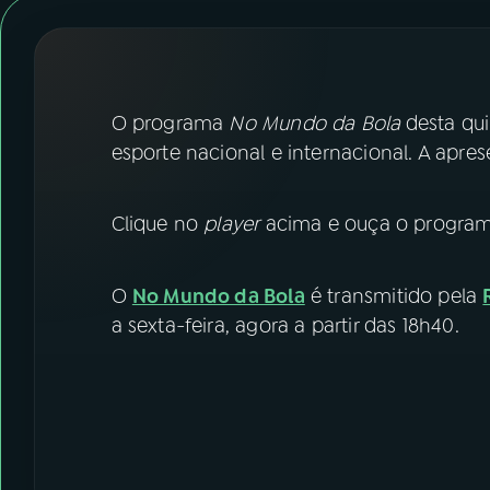
07
ÚLTIMAS
08
FESTIVAL DE MÚSICA
O programa
No Mundo da Bola
desta qui
ACOMPANHE A RÁDIO NACIONAL
esporte nacional e internacional. A apr
YouTube
Facebook
Clique no
player
acima e ouça o programa
Instagram
X
O
No Mundo da Bola
é transmitido pela
TikTok
a sexta-feira, agora a partir das 18h40.