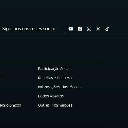
Siga-nos nas redes sociais
Participação Social
(abre em nova aba)
as
Receitas e Despesas
(abre em nova aba)
Informações Classificadas
(abre em nova aba)
Dados Abertos
(abre em nova aba)
Tecnológicos
Outras Informações
(abre em nova aba)