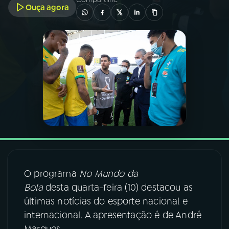
Ouça agora
03
PROGRAMAÇÃO
04
PROGRAMAS
05
PODCASTS
06
VIDEOCASTS
07
ÚLTIMAS
O programa
No Mundo da
Bola
desta quarta-feira (10) destacou as
08
FESTIVAL DE MÚSICA
últimas notícias do esporte nacional e
internacional. A apresentação é de André
ACOMPANHE A RÁDIO NACIONAL
Marques.