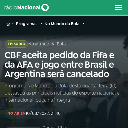
MENU
Programas
No Mundo da Bola
No Mundo da Bola
EPISÓDIO
CBF aceita pedido da Fifa e
Buscar
na
da AFA e jogo entre Brasil e
Rádio
Buscar
Argentina será cancelado
Nacional
Programa No Mundo da Bola desta quarta-feira (10)
AO VIVO
destacou as principais notícias do esporte nacional e
internacional; ouça na íntegra
01
INÍCIO
10/08/2022, 21:40
NO AR EM
02
A RÁDIO
Compartilhe