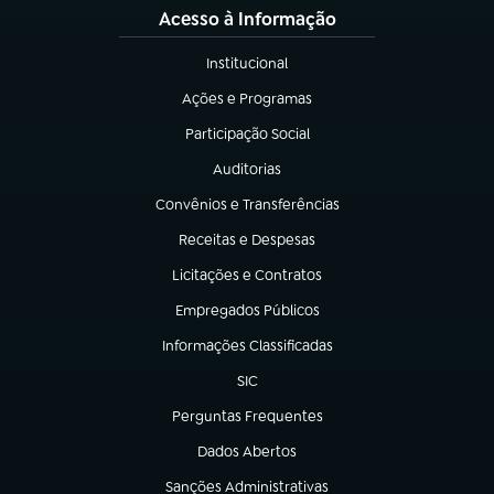
Acesso à Informação
Institucional
(abre em nova aba)
Ações e Programas
(abre em nova aba)
Participação Social
(abre em nova aba)
Auditorias
(abre em nova aba)
Convênios e Transferências
(abre em nova aba)
Receitas e Despesas
(abre em nova aba)
Licitações e Contratos
(abre em nova aba)
Empregados Públicos
(abre em nova aba)
Informações Classificadas
(abre em nova aba)
SIC
(abre em nova aba)
Perguntas Frequentes
(abre em nova aba)
Dados Abertos
(abre em nova aba)
Sanções Administrativas
(abre em nova aba)