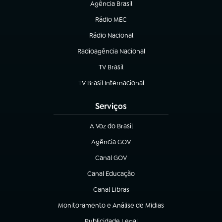
Agência Brasil
(abre em nova aba)
Rádio MEC
(abre em nova aba)
Rádio Nacional
Radioagência Nacional
(abre em nova aba)
TV Brasil
(abre em nova aba)
TV Brasil Internacional
(abre em nova aba)
Serviços
A Voz do Brasil
(abre em nova aba)
Agência GOV
(abre em nova aba)
Canal GOV
(abre em nova aba)
Canal Educação
(abre em nova aba)
Canal Libras
(abre em nova aba)
Monitoramento e Análise de Mídias
(abre em nova aba)
Publicidade Legal