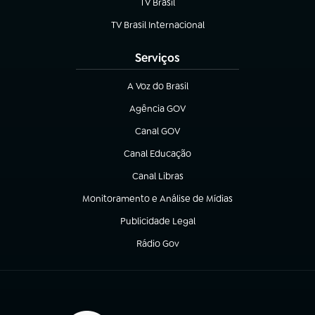
TV Brasil
(abre em nova aba)
TV Brasil Internacional
(abre em nova aba)
Serviços
A Voz do Brasil
(abre em nova aba)
Agência GOV
(abre em nova aba)
Canal GOV
(abre em nova aba)
Canal Educação
(abre em nova aba)
Canal Libras
(abre em nova aba)
Monitoramento e Análise de Mídias
(abre em nova aba)
Publicidade Legal
(abre em nova aba)
Rádio Gov
(abre em nova aba)