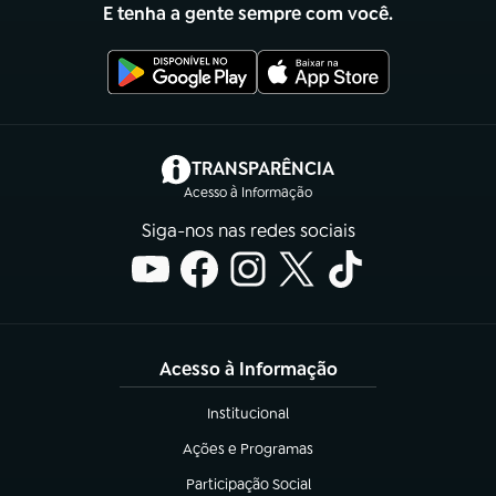
E tenha a gente sempre com você.
(abre em nova aba)
TRANSPARÊNCIA
Acesso à Informação
Siga-nos nas redes sociais
Acesso à Informação
Institucional
(abre em nova aba)
Ações e Programas
(abre em nova aba)
Participação Social
(abre em nova aba)