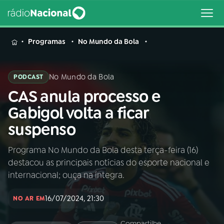
MENU
Programas
No Mundo da Bola
No Mundo da Bola
PODCAST
CAS anula processo e
Buscar
na
Gabigol volta a ficar
Rádio
Buscar
suspenso
Nacional
Programa No Mundo da Bola desta terça-feira (16)
AO VIVO
destacou as principais notícias do esporte nacional e
internacional; ouça na íntegra.
01
INÍCIO
16/07/2024, 21:30
NO AR EM
02
A RÁDIO
Compartilhe