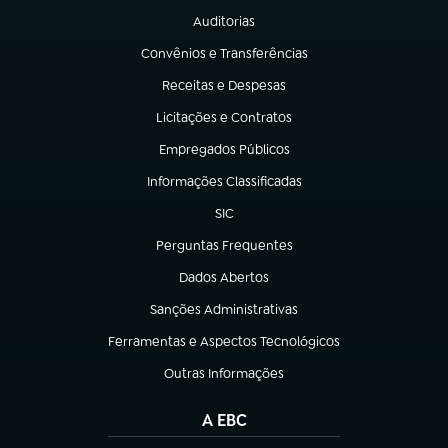
Auditorias
(abre em nova aba)
Convênios e Transferências
(abre em nova aba)
Receitas e Despesas
(abre em nova aba)
Licitações e Contratos
(abre em nova aba)
Empregados Públicos
(abre em nova aba)
Informações Classificadas
(abre em nova aba)
SIC
(abre em nova aba)
Perguntas Frequentes
(abre em nova aba)
Dados Abertos
(abre em nova aba)
Sanções Administrativas
(abre em nova aba)
Ferramentas e Aspectos Tecnológicos
(abre em nova aba)
Outras Informações
(abre em nova aba)
A EBC