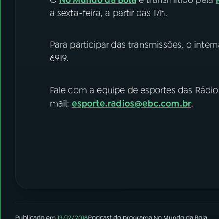
a sexta-feira, a partir das 17h.
Para participar das transmissões, o internau
6919.
Fale com a equipe de esportes das Rádio
mail:
esporte.radios@ebc.com.br
.
Publicado em
13/12/2018
Podcast
do programa
No Mundo da Bola