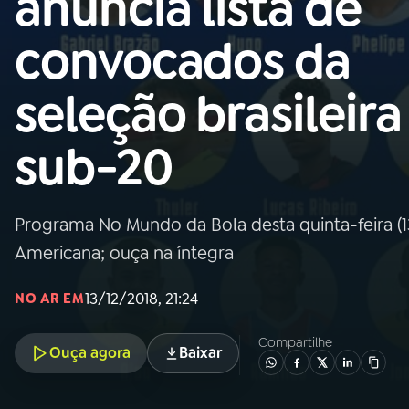
anuncia lista de
Nacional
convocados da
01
INÍCIO
seleção brasileira
02
A RÁDIO
sub-20
03
PROGRAMAÇÃO
Programa No Mundo da Bola desta quinta-feira (1
04
PROGRAMAS
Americana; ouça na íntegra
05
PODCASTS
13/12/2018, 21:24
NO AR EM
Compartilhe
Ouça agora
Baixar
06
VIDEOCASTS