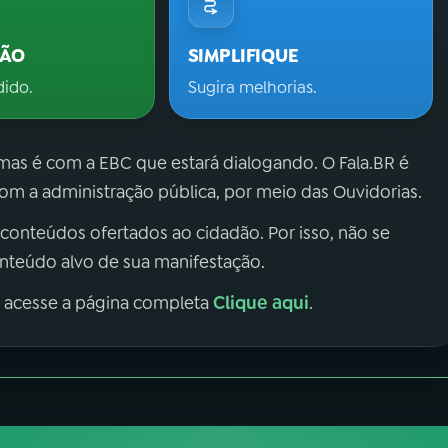
ÇÃO
SIMPLIFIQUE
dido.
Sugira melhorias.
 mas é com a EBC que estará dialogando. O Fala.BR é
m a administração pública, por meio das Ouvidorias.
 conteúdos ofertados ao cidadão. Por isso, não se
onteúdo alvo de sua manifestação.
Clique aqui
, acesse a página completa
.