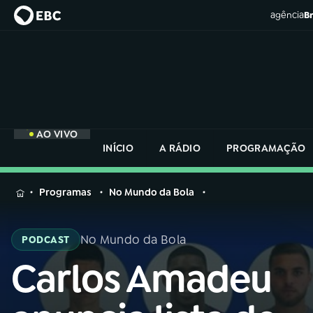
agência
Br
AO VIVO
INÍCIO
A RÁDIO
PROGRAMAÇÃO
MENU
Programas
No Mundo da Bola
Buscar
na
No Mundo da Bola
PODCAST
Rádio
Buscar
Nacional
Carlos Amadeu
Buscar
na
Rádio
AO VIVO