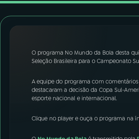
07
ÚLTIMAS
08
FESTIVAL DE MÚSICA
ACOMPANHE A RÁDIO NACIONAL
O programa No Mundo da Bola desta quin
YouTube
Facebook
Seleção Brasileira para o Campeonato Su
Instagram
X
A equipe do programa com comentários
TikTok
destacaram a decisão da Copa Sul-Americ
esporte nacional e internacional.
Clique no player e ouça o programa na ín
O
No Mundo da Bola
é transmitido pela