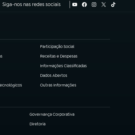
Siga-nos nas redes sociais
Participação Social
(abre em nova aba)
as
Receitas e Despesas
(abre em nova aba)
Informações Classificadas
(abre em nova aba)
Dados Abertos
(abre em nova aba)
Tecnológicos
Outras Informações
(abre em nova aba)
Governança Corporativa
(abre em nova aba)
Diretoria
(abre em nova aba)