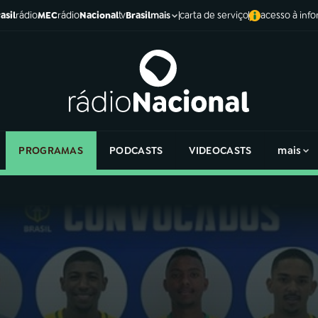
asil
rádio
MEC
rádio
Nacional
tv
Brasil
carta de serviço
acesso à inf
mais
PROGRAMAS
PODCASTS
VIDEOCASTS
mais