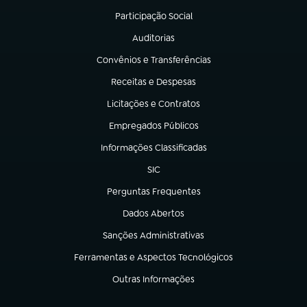
Participação Social
(abre em nova aba)
Auditorias
(abre em nova aba)
Convênios e Transferências
(abre em nova aba)
Receitas e Despesas
(abre em nova aba)
Licitações e Contratos
(abre em nova aba)
Empregados Públicos
(abre em nova aba)
Informações Classificadas
(abre em nova aba)
SIC
(abre em nova aba)
Perguntas Frequentes
(abre em nova aba)
Dados Abertos
(abre em nova aba)
Sanções Administrativas
(abre em nova aba)
Ferramentas e Aspectos Tecnológicos
(abre em nova aba)
Outras Informações
(abre em nova aba)