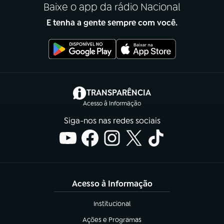
Baixe o app da rádio Nacional
E tenha a gente sempre com você.
(abre em nova aba)
TRANSPARÊNCIA
Acesso à Informação
Siga-nos nas redes sociais
Acesso à Informação
Institucional
(abre em nova aba)
Ações e Programas
(abre em nova aba)