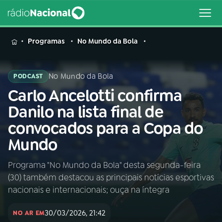
MENU
Programas
No Mundo da Bola
No Mundo da Bola
PODCAST
Carlo Ancelotti confirma
Buscar
na
Danilo na lista final de
Rádio
Buscar
convocados para a Copa do
Nacional
Mundo
AO VIVO
Programa "No Mundo da Bola" desta segunda-feira
(30) também destacou as principais notícias esportivas
01
INÍCIO
nacionais e internacionais; ouça na íntegra
30/03/2026, 21:42
02
A RÁDIO
NO AR EM