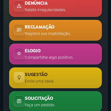
DENÚNCIA
Relate irregularidades.
RECLAMAÇÃO
Registre sua insatisfação.
ELOGIO
Compartilhe algo positivo.
SUGESTÃO
Envie uma ideia.
SOLICITAÇÃO
Faça um pedido.