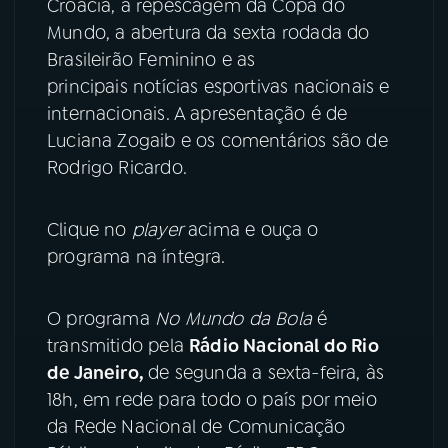
Croácia, a repescagem da Copa do
Mundo, a abertura da sexta rodada do
YouTube
Facebook
Brasileirão Feminino e as
principais notícias esportivas nacionais e
Instagram
X
internacionais. A apresentação é de
Luciana Zogaib e os comentários são de
TikTok
Rodrigo Ricardo.
Clique no
player
acima e ouça o
programa na íntegra.
O programa
No Mundo da Bola
é
transmitido pela
Rádio Nacional do Rio
de Janeiro,
de segunda a sexta-feira, às
18h, em rede para todo o país por meio
da Rede Nacional de Comunicação