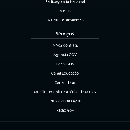
Radioagência Nacional
(abre em nova aba)
TV Brasil
(abre em nova aba)
TV Brasil Internacional
(abre em nova aba)
Serviços
A Voz do Brasil
(abre em nova aba)
Agência GOV
(abre em nova aba)
Canal GOV
(abre em nova aba)
Canal Educação
(abre em nova aba)
Canal Libras
(abre em nova aba)
Monitoramento e Análise de Mídias
(abre em nova aba)
Publicidade Legal
(abre em nova aba)
Rádio Gov
(abre em nova aba)