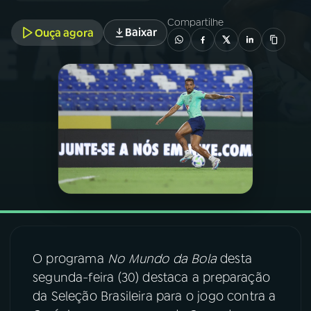
Compartilhe
Baixar
Ouça agora
03
PROGRAMAÇÃO
04
PROGRAMAS
05
PODCASTS
06
VIDEOCASTS
07
ÚLTIMAS
O programa
No Mundo da Bola
desta
08
FESTIVAL DE MÚSICA
segunda-feira (30) destaca a preparação
da Seleção Brasileira para o jogo contra a
ACOMPANHE A RÁDIO NACIONAL