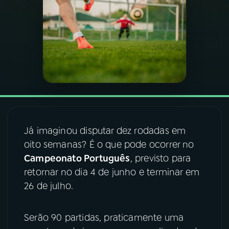
03
PROGRAMAÇÃO
04
PROGRAMAS
05
PODCASTS
06
VIDEOCASTS
Já imaginou disputar dez rodadas em
oito semanas? É o que pode ocorrer no
Campeonato Português
, previsto para
07
ÚLTIMAS
retornar no dia 4 de junho e terminar em
26 de julho.
08
FESTIVAL DE MÚSICA
Serão 90 partidas, praticamente uma
ACOMPANHE A RÁDIO NACIONAL