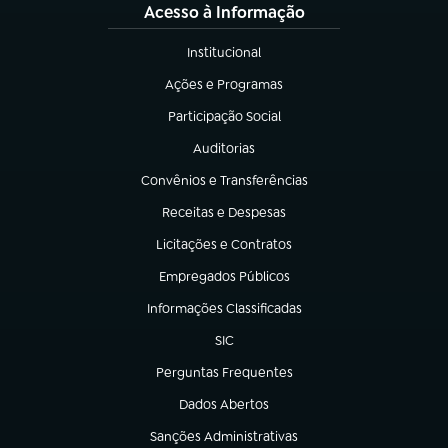
Acesso à Informação
Institucional
(abre em nova aba)
Ações e Programas
(abre em nova aba)
Participação Social
(abre em nova aba)
Auditorias
(abre em nova aba)
Convênios e Transferências
(abre em nova aba)
Receitas e Despesas
(abre em nova aba)
Licitações e Contratos
(abre em nova aba)
Empregados Públicos
(abre em nova aba)
Informações Classificadas
(abre em nova aba)
SIC
(abre em nova aba)
Perguntas Frequentes
(abre em nova aba)
Dados Abertos
(abre em nova aba)
Sanções Administrativas
(abre em nova aba)