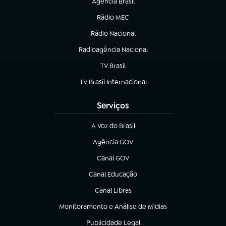
Agência Brasil
(abre em nova aba)
Rádio MEC
(abre em nova aba)
Rádio Nacional
Radioagência Nacional
(abre em nova aba)
TV Brasil
(abre em nova aba)
TV Brasil Internacional
(abre em nova aba)
Serviços
A Voz do Brasil
(abre em nova aba)
Agência GOV
(abre em nova aba)
Canal GOV
(abre em nova aba)
Canal Educação
(abre em nova aba)
Canal Libras
(abre em nova aba)
Monitoramento e Análise de Mídias
(abre em nova aba)
Publicidade Legal
(abre em nova aba)