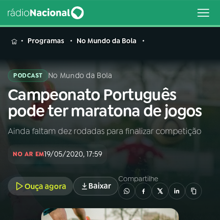
MENU
Programas
No Mundo da Bola
No Mundo da Bola
PODCAST
Campeonato Português
Buscar
na
pode ter maratona de jogos
Rádio
Buscar
Nacional
Ainda faltam dez rodadas para finalizar competição
AO VIVO
19/05/2020, 17:59
NO AR EM
01
INÍCIO
Compartilhe
Baixar
Ouça agora
02
A RÁDIO