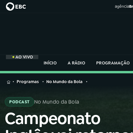
agência
Br
AO VIVO
INÍCIO
A RÁDIO
PROGRAMAÇÃO
MENU
Programas
No Mundo da Bola
Buscar
na
No Mundo da Bola
PODCAST
Rádio
Buscar
Nacional
Campeonato
Buscar
na
Rádio
AO VIVO