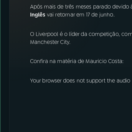
07
ÚLTIMAS
Após mais de três meses parado devido 
Inglês
vai retornar em 17 de junho.
08
FESTIVAL DE MÚSICA
O Liverpool é o líder da competição, co
ACOMPANHE A RÁDIO NACIONAL
Manchester City.
YouTube
Facebook
Confira na matéria de Mauricio Costa:
Instagram
X
Your browser does not support the audio
TikTok