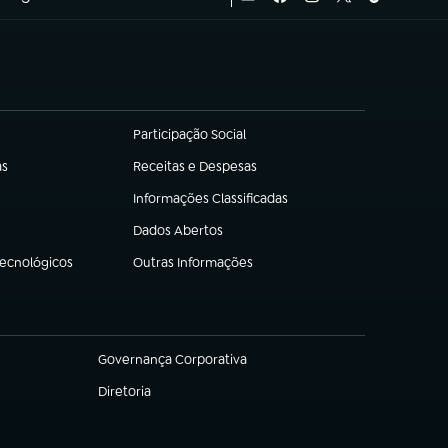
Participação Social
(abre em nova aba)
as
Receitas e Despesas
(abre em nova aba)
Informações Classificadas
(abre em nova aba)
Dados Abertos
(abre em nova aba)
Tecnológicos
Outras Informações
(abre em nova aba)
Governança Corporativa
(abre em nova aba)
Diretoria
(abre em nova aba)