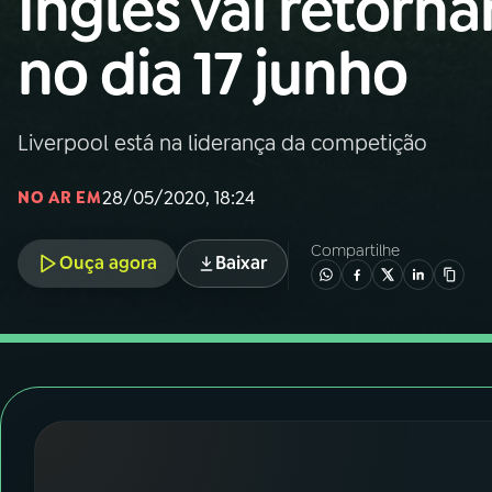
Inglês vai retorna
Nacional
no dia 17 junho
01
INÍCIO
02
A RÁDIO
Liverpool está na liderança da competição
28/05/2020, 18:24
NO AR EM
03
PROGRAMAÇÃO
Compartilhe
Ouça agora
Baixar
04
PROGRAMAS
05
PODCASTS
06
VIDEOCASTS