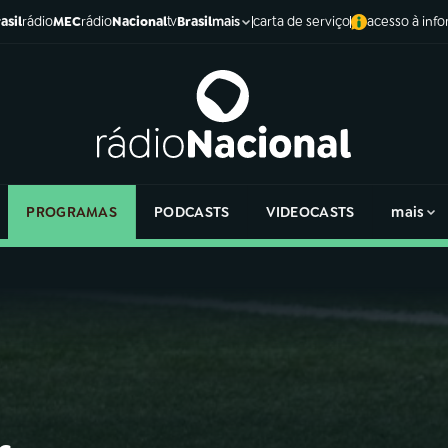
asil
rádio
MEC
rádio
Nacional
tv
Brasil
carta de serviço
acesso à inf
mais
PROGRAMAS
PODCASTS
VIDEOCASTS
mais