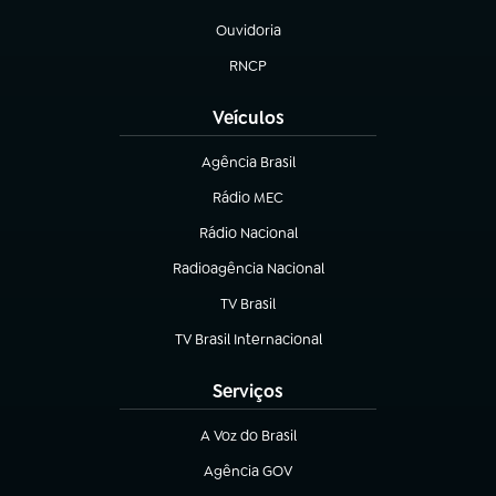
(abre em nova aba)
Ouvidoria
(abre em nova aba)
RNCP
(abre em nova aba)
Veículos
Agência Brasil
(abre em nova aba)
Rádio MEC
(abre em nova aba)
Rádio Nacional
Radioagência Nacional
(abre em nova aba)
TV Brasil
(abre em nova aba)
TV Brasil Internacional
(abre em nova aba)
Serviços
A Voz do Brasil
(abre em nova aba)
Agência GOV
(abre em nova aba)