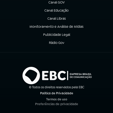
Canal GOV
(abre em nova aba)
Canal Educação
(abre em nova aba)
Canal Libras
(abre em nova aba)
Monitoramento e Análise de Mídias
(abre em nova aba)
Publicidade Legal
(abre em nova aba)
Rádio Gov
(abre em nova aba)
© Todos os direitos reservados pela EBC
Política de Privacidade
(abre em nova aba)
Termos de uso
(abre em nova aba)
Preferências de privacidade