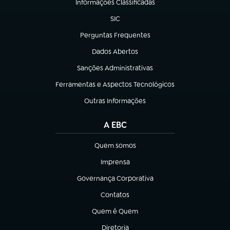
Informações Classificadas
(abre em nova aba)
SIC
(abre em nova aba)
Perguntas Frequentes
(abre em nova aba)
Dados Abertos
(abre em nova aba)
Sanções Administrativas
(abre em nova aba)
Ferramentas e Aspectos Tecnológicos
(abre em nova aba)
Outras Informações
(abre em nova aba)
A EBC
Quem somos
(abre em nova aba)
Imprensa
(abre em nova aba)
Governança Corporativa
(abre em nova aba)
Contatos
(abre em nova aba)
Quem é Quem
(abre em nova aba)
Diretoria