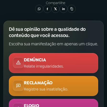
Compartilhe
YouTube
Facebook
Instagram
X
Dê sua opinião sobre a qualidade do
TikTok
conteúdo que você acessou.
Escolha sua manifestação em apenas um clique.
DENÚNCIA
Relate irregularidades.
RECLAMAÇÃO
Registre sua insatisfação.
ELOGIO