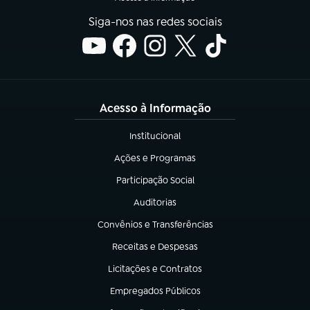
Siga-nos nas redes sociais
Acesso à Informação
Institucional
(abre em nova aba)
Ações e Programas
(abre em nova aba)
Participação Social
(abre em nova aba)
Auditorias
(abre em nova aba)
Convênios e Transferências
(abre em nova aba)
Receitas e Despesas
(abre em nova aba)
Licitações e Contratos
(abre em nova aba)
Empregados Públicos
(abre em nova aba)