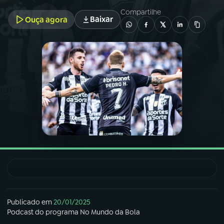
Compartilhe
Baixar
Ouça agora
03
PROGRAMAÇÃO
04
PROGRAMAS
05
PODCASTS
06
VIDEOCASTS
07
ÚLTIMAS
08
FESTIVAL DE MÚSICA
Publicado em
20/01/2025
Podcast
do programa
No Mundo da Bola
ACOMPANHE A RÁDIO NACIONAL