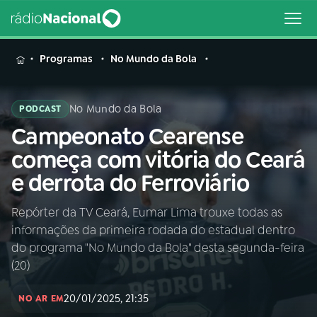
MENU
Programas
No Mundo da Bola
No Mundo da Bola
PODCAST
Campeonato Cearense
Buscar
na
começa com vitória do Ceará
Rádio
Buscar
e derrota do Ferroviário
Nacional
Repórter da TV Ceará, Eumar Lima trouxe todas as
AO VIVO
informações da primeira rodada do estadual dentro
do programa "No Mundo da Bola" desta segunda-feira
01
INÍCIO
(20)
20/01/2025, 21:35
NO AR EM
02
A RÁDIO