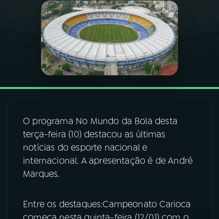
03
PROGRAMAÇÃO
04
PROGRAMAS
05
PODCASTS
O programa No Mundo da Bola desta
06
VIDEOCASTS
terça-feira (10) destacou as últimas
notícias do esporte nacional e
07
ÚLTIMAS
internacional. A apresentação é de André
Marques.
08
FESTIVAL DE MÚSICA
Entre os destaques:Campeonato Carioca
ACOMPANHE A RÁDIO NACIONAL
começa nesta quinta-feira (12/01) com o