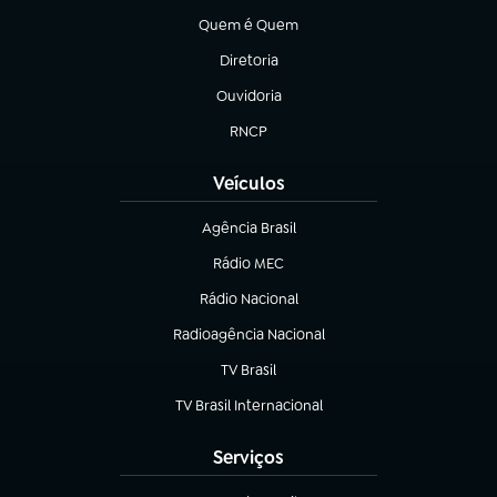
Quem é Quem
(abre em nova aba)
Diretoria
(abre em nova aba)
Ouvidoria
(abre em nova aba)
RNCP
(abre em nova aba)
Veículos
Agência Brasil
(abre em nova aba)
Rádio MEC
(abre em nova aba)
Rádio Nacional
Radioagência Nacional
(abre em nova aba)
TV Brasil
(abre em nova aba)
TV Brasil Internacional
(abre em nova aba)
Serviços