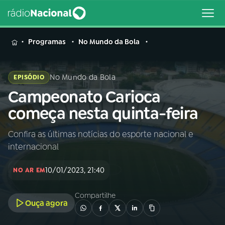
MENU
Programas
No Mundo da Bola
No Mundo da Bola
EPISÓDIO
Campeonato Carioca
Buscar
na
começa nesta quinta-feira
Rádio
Buscar
Nacional
Confira as últimas notícias do esporte nacional e
internacional
AO VIVO
10/01/2023, 21:40
NO AR EM
01
INÍCIO
Compartilhe
Ouça agora
02
A RÁDIO