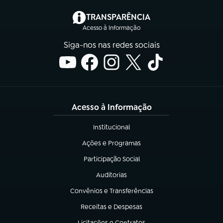
(abre em nova aba)
TRANSPARÊNCIA
Acesso à Informação
Siga-nos nas redes sociais
Acesso à Informação
Institucional
(abre em nova aba)
Ações e Programas
(abre em nova aba)
Participação Social
(abre em nova aba)
Auditorias
(abre em nova aba)
Convênios e Transferências
(abre em nova aba)
Receitas e Despesas
(abre em nova aba)
Licitações e Contratos