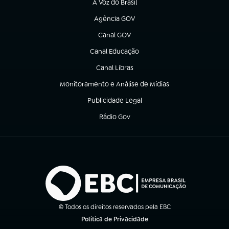
A Voz do Brasil
(abre em nova aba)
Agência GOV
(abre em nova aba)
Canal GOV
(abre em nova aba)
Canal Educação
(abre em nova aba)
Canal Libras
(abre em nova aba)
Monitoramento e Análise de Mídias
(abre em nova aba)
Publicidade Legal
(abre em nova aba)
Rádio Gov
(abre em nova aba)
© Todos os direitos reservados pela EBC
Política de Privacidade
(abre em nova aba)