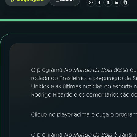
07
ÚLTIMAS
08
FESTIVAL DE MÚSICA
ACOMPANHE A RÁDIO NACIONAL
YouTube
Facebook
O programa
No Mundo da Bola
dessa qua
Instagram
X
rodada do Brasileirão, a preparação da S
TikTok
Unidos e as últimas notícias do esporte 
Rodrigo Ricardo e os comentários são de
Clique no player acima e ouça o program
O programa
No Mundo da Bola
é transmi