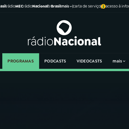
asil
rádio
MEC
rádio
Nacional
tv
Brasil
carta de serviço
acesso à inf
mais
PROGRAMAS
PODCASTS
VIDEOCASTS
mais