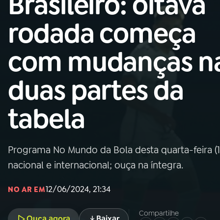
Brasileiro: oitava
Nacional
rodada começa
01
INÍCIO
com mudanças n
02
A RÁDIO
duas partes da
03
PROGRAMAÇÃO
tabela
04
PROGRAMAS
Programa No Mundo da Bola desta quarta-feira (12
05
PODCASTS
nacional e internacional; ouça na íntegra.
12/06/2024, 21:34
NO AR EM
06
VIDEOCASTS
Compartilhe
Ouça agora
Baixar