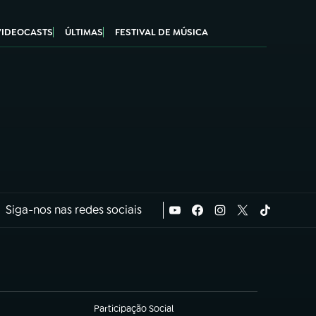
VIDEOCASTS
ÚLTIMAS
FESTIVAL DE MÚSICA
Siga-nos nas redes sociais
Participação Social
(abre em nova aba)