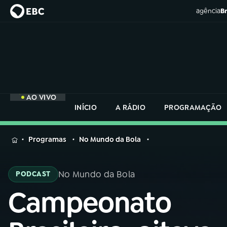
agência
Br
AO VIVO
INÍCIO
A RÁDIO
PROGRAMAÇÃO
MENU
Programas
No Mundo da Bola
Buscar
na
No Mundo da Bola
PODCAST
Rádio
Buscar
Nacional
Campeonato
Buscar
na
Rádio
AO VIVO