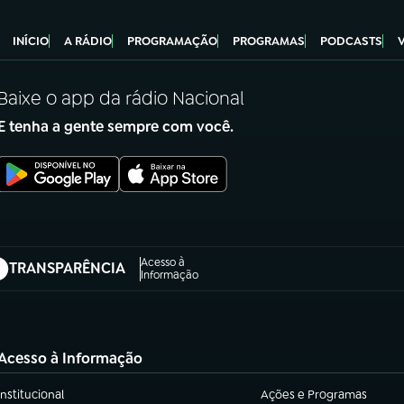
INÍCIO
A RÁDIO
PROGRAMAÇÃO
PROGRAMAS
PODCASTS
Baixe o app da rádio Nacional
E tenha a gente sempre com você.
Acesso à
TRANSPARÊNCIA
abre em nova aba)
Informação
Acesso à Informação
Institucional
Ações e Programas
(abre em nova aba)
(abre em nova aba)