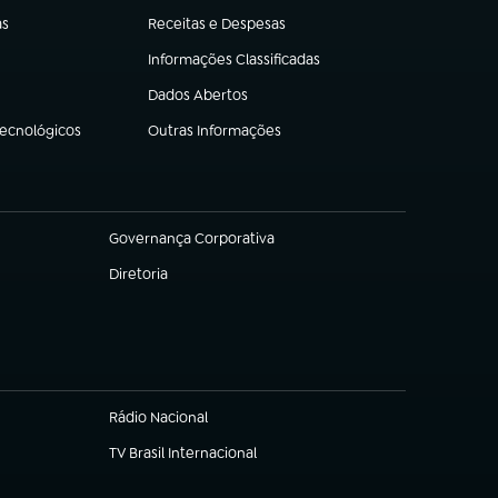
as
Receitas e Despesas
(abre em nova aba)
Informações Classificadas
(abre em nova aba)
Dados Abertos
(abre em nova aba)
Tecnológicos
Outras Informações
(abre em nova aba)
Governança Corporativa
(abre em nova aba)
Diretoria
(abre em nova aba)
Rádio Nacional
TV Brasil Internacional
(abre em nova aba)