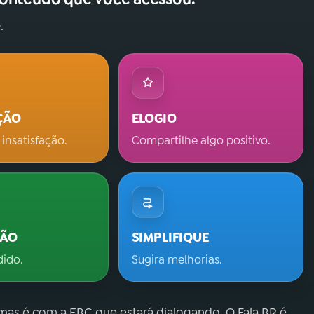
.
ÇÃO
ELOGIO
 insatisfação.
Compartilhe algo positivo.
ÇÃO
SIMPLIFIQUE
dido.
Sugira melhorias.
 mas é com a EBC que estará dialogando. O Fala.BR é