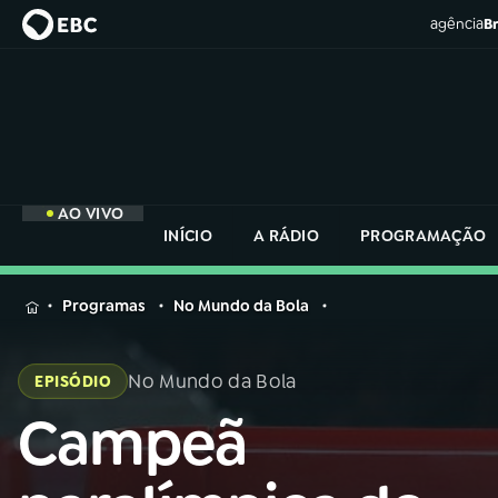
agência
Br
AO VIVO
INÍCIO
A RÁDIO
PROGRAMAÇÃO
MENU
Programas
No Mundo da Bola
Buscar
na
No Mundo da Bola
EPISÓDIO
Rádio
Buscar
Nacional
Campeã
Buscar
na
Rádio
AO VIVO