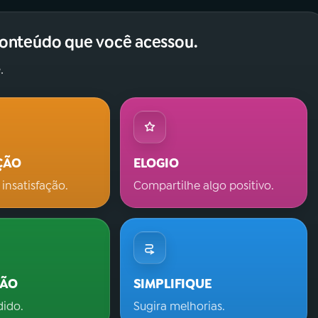
conteúdo que você acessou.
.
ÇÃO
ELOGIO
 insatisfação.
Compartilhe algo positivo.
ÇÃO
SIMPLIFIQUE
dido.
Sugira melhorias.