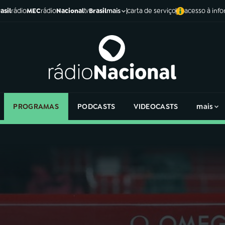
asil
rádio
MEC
rádio
Nacional
tv
Brasil
carta de serviço
acesso à inf
mais
PROGRAMAS
PODCASTS
VIDEOCASTS
mais