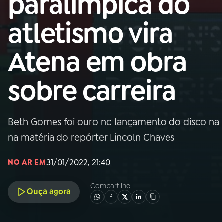
paralímpica do
Nacional
atletismo vira
01
INÍCIO
Atena em obra
02
A RÁDIO
sobre carreira
03
PROGRAMAÇÃO
Beth Gomes foi ouro no lançamento do disco na P
04
PROGRAMAS
na matéria do repórter Lincoln Chaves
05
PODCASTS
31/01/2022, 21:40
NO AR EM
Compartilhe
Ouça agora
06
VIDEOCASTS