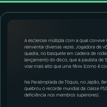
07
ÚLTIMAS
08
FESTIVAL DE MÚSICA
ACOMPANHE A RÁDIO NACIONAL
A esclerose múltipla com a qual convive
YouTube
Facebook
reinventar diversas vezes. Jogadora de v
quadra, no basquete em cadeira de rodas
Instagram
X
lançamento do disco, que a paulista de 
voar mais alto que uma fênix (como é con
TikTok
Na Paralimpíada de Tóquio, no Japão, Be
quebrou o recorde mundial da classe F52 
deficiência nos membros superiores).