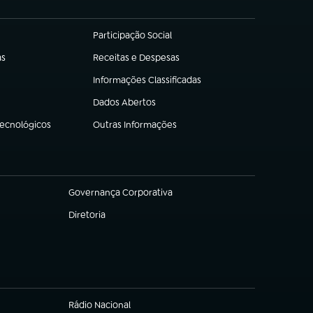
Participação Social
(abre em nova aba)
as
Receitas e Despesas
(abre em nova aba)
Informações Classificadas
(abre em nova aba)
Dados Abertos
(abre em nova aba)
Tecnológicos
Outras Informações
(abre em nova aba)
Governança Corporativa
(abre em nova aba)
Diretoria
(abre em nova aba)
Rádio Nacional