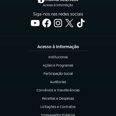
Acesso à Informação
Siga-nos nas redes sociais
Acesso à Informação
Institucional
(abre em nova aba)
Ações e Programas
(abre em nova aba)
Participação Social
(abre em nova aba)
Auditorias
(abre em nova aba)
Convênios e Transferências
(abre em nova aba)
Receitas e Despesas
(abre em nova aba)
Licitações e Contratos
(abre em nova aba)
Empregados Públicos