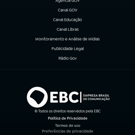
Agência GOV
(abre em nova aba)
Canal GOV
(abre em nova aba)
Canal Educação
(abre em nova aba)
Canal Libras
(abre em nova aba)
Monitoramento e Análise de Mídias
(abre em nova aba)
Publicidade Legal
(abre em nova aba)
Rádio Gov
(abre em nova aba)
© Todos os direitos reservados pela EBC
Política de Privacidade
(abre em nova aba)
Termos de uso
(abre em nova aba)
Preferências de privacidade