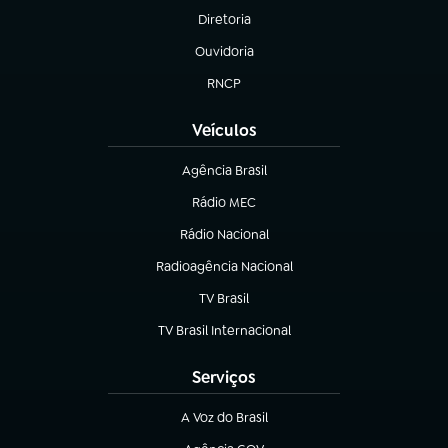
Diretoria
(abre em nova aba)
Ouvidoria
(abre em nova aba)
RNCP
(abre em nova aba)
Veículos
Agência Brasil
(abre em nova aba)
Rádio MEC
(abre em nova aba)
Rádio Nacional
Radioagência Nacional
(abre em nova aba)
TV Brasil
(abre em nova aba)
TV Brasil Internacional
(abre em nova aba)
Serviços
A Voz do Brasil
(abre em nova aba)