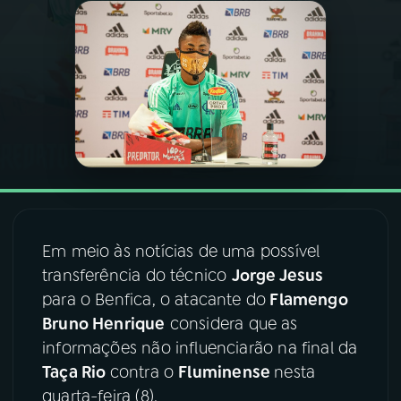
03
PROGRAMAÇÃO
04
PROGRAMAS
05
PODCASTS
06
VIDEOCASTS
Em meio às notícias de uma possível
transferência do técnico
Jorge Jesus
07
ÚLTIMAS
para o Benfica, o atacante do
Flamengo
Bruno Henrique
considera que as
08
FESTIVAL DE MÚSICA
informações não influenciarão na final da
Taça Rio
contra o
Fluminense
nesta
quarta-feira (8).
ACOMPANHE A RÁDIO NACIONAL