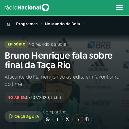
MENU
Programas
No Mundo da Bola
No Mundo da Bola
EPISÓDIO
Bruno Henrique fala sobre
Buscar
na
final da Taça Rio
Rádio
Buscar
Nacional
Atacante do Flamengo não acredita em favoritismo
do time
AO VIVO
07/07/2020, 18:58
NO AR EM
01
INÍCIO
Compartilhe
Ouça agora
02
A RÁDIO