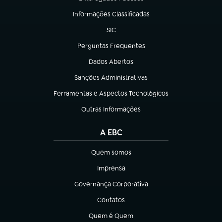
(abre em nova aba)
Informações Classificadas
(abre em nova aba)
SIC
(abre em nova aba)
Perguntas Frequentes
(abre em nova aba)
Dados Abertos
(abre em nova aba)
Sanções Administrativas
(abre em nova aba)
Ferramentas e Aspectos Tecnológicos
(abre em nova aba)
Outras Informações
(abre em nova aba)
A EBC
Quem somos
(abre em nova aba)
Imprensa
(abre em nova aba)
Governança Corporativa
(abre em nova aba)
Contatos
(abre em nova aba)
Quem é Quem
(abre em nova aba)