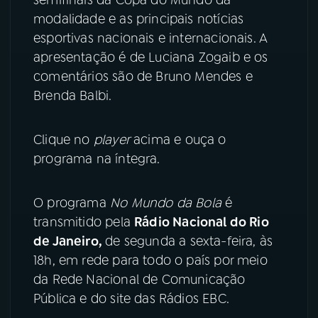
modalidade e as principais notícias
YouTube
Facebook
esportivas nacionais e internacionais. A
apresentação é de Luciana Zogaib e os
Instagram
X
comentários são de Bruno Mendes e
Brenda Balbi.
TikTok
Clique no
player
acima e ouça o
programa na íntegra.
O programa
No Mundo da Bola
é
transmitido pela
Rádio Nacional do Rio
de Janeiro,
de segunda a sexta-feira, às
18h, em rede para todo o país por meio
da Rede Nacional de Comunicação
Pública e do site das Rádios EBC.