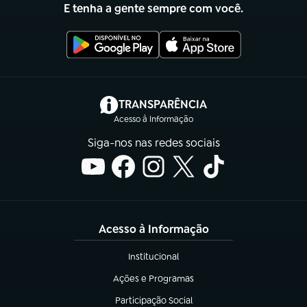
E tenha a gente sempre com você.
(abre em nova aba)
TRANSPARÊNCIA
Acesso à Informação
Siga-nos nas redes sociais
Acesso à Informação
Institucional
(abre em nova aba)
Ações e Programas
(abre em nova aba)
Participação Social
(abre em nova aba)