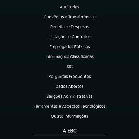
Auditorias
(abre em nova aba)
Convênios e Transferências
(abre em nova aba)
Receitas e Despesas
(abre em nova aba)
Licitações e Contratos
(abre em nova aba)
Empregados Públicos
(abre em nova aba)
Informações Classificadas
(abre em nova aba)
SIC
(abre em nova aba)
Perguntas Frequentes
(abre em nova aba)
Dados Abertos
(abre em nova aba)
Sanções Administrativas
(abre em nova aba)
Ferramentas e Aspectos Tecnológicos
(abre em nova aba)
Outras Informações
(abre em nova aba)
A EBC