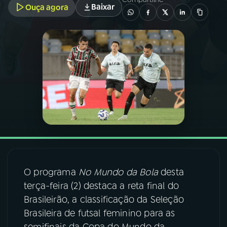
Baixar
Ouça agora
03
PROGRAMAÇÃO
04
PROGRAMAS
05
PODCASTS
06
VIDEOCASTS
07
ÚLTIMAS
O programa
No Mundo da Bola
desta
terça-feira (2) destaca a reta final do
08
FESTIVAL DE MÚSICA
Brasileirão, a classificação da Seleção
Brasileira de futsal feminino para as
ACOMPANHE A RÁDIO NACIONAL
semifinais da Copa do Mundo da