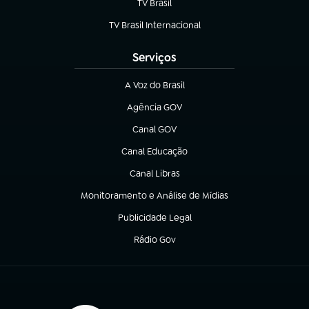
TV Brasil
(abre em nova aba)
TV Brasil Internacional
(abre em nova aba)
Serviços
A Voz do Brasil
(abre em nova aba)
Agência GOV
(abre em nova aba)
Canal GOV
(abre em nova aba)
Canal Educação
(abre em nova aba)
Canal Libras
(abre em nova aba)
Monitoramento e Análise de Mídias
(abre em nova aba)
Publicidade Legal
(abre em nova aba)
Rádio Gov
(abre em nova aba)