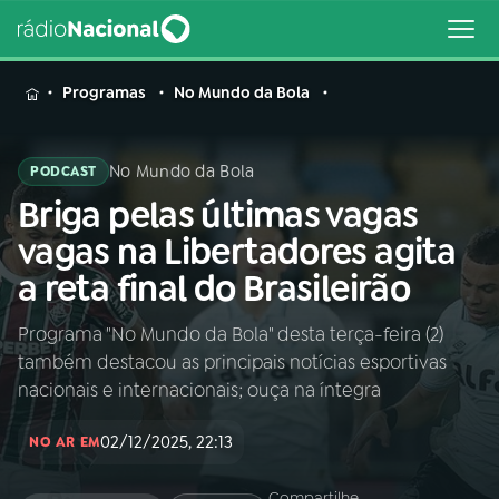
MENU
Programas
No Mundo da Bola
No Mundo da Bola
PODCAST
Briga pelas últimas vagas
Buscar
na
vagas na Libertadores agita
Rádio
Buscar
a reta final do Brasileirão
Nacional
Programa "No Mundo da Bola" desta terça-feira (2)
AO VIVO
também destacou as principais notícias esportivas
nacionais e internacionais; ouça na íntegra
01
INÍCIO
02/12/2025, 22:13
NO AR EM
02
A RÁDIO
Compartilhe