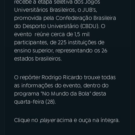
recebe a etapa seletiva dos Jogos
Universitários Brasileiros, o JUB's,
YouTube
Facebook
promovida pela Confederação Brasileira
do Desporto Universitário (CBDU). O
Instagram
X
evento reúne cerca de 1,5 mil
participantes, de 225 instituições de
TikTok
ensino superior, representando os 26
estados brasileiros.
O repórter Rodrigo Ricardo trouxe todas
as informações do evento, dentro do
programa "No Mundo da Bola" desta
quarta-feira (28).
Clique no
player
acima e ouça na íntegra.