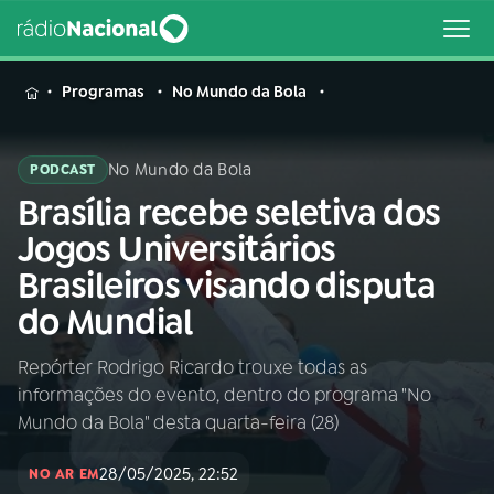
MENU
Programas
No Mundo da Bola
No Mundo da Bola
PODCAST
Brasília recebe seletiva dos
Buscar
na
Jogos Universitários
Rádio
Buscar
Brasileiros visando disputa
Nacional
do Mundial
AO VIVO
Repórter Rodrigo Ricardo trouxe todas as
informações do evento, dentro do programa "No
01
INÍCIO
Mundo da Bola" desta quarta-feira (28)
28/05/2025, 22:52
02
A RÁDIO
NO AR EM