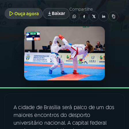
Compartilhe
Baixar
Ouça agora
03
PROGRAMAÇÃO
04
PROGRAMAS
05
PODCASTS
06
VIDEOCASTS
07
ÚLTIMAS
A cidade de Brasília será palco de um dos
08
FESTIVAL DE MÚSICA
maiores encontros do desporto
universitário nacional. A capital federal
ACOMPANHE A RÁDIO NACIONAL