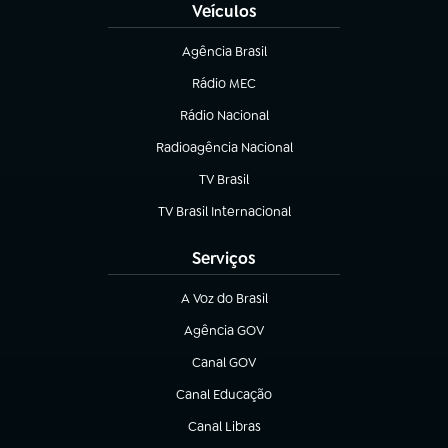
Veículos
Agência Brasil
(abre em nova aba)
Rádio MEC
(abre em nova aba)
Rádio Nacional
Radioagência Nacional
(abre em nova aba)
TV Brasil
(abre em nova aba)
TV Brasil Internacional
(abre em nova aba)
Serviços
A Voz do Brasil
(abre em nova aba)
Agência GOV
(abre em nova aba)
Canal GOV
(abre em nova aba)
Canal Educação
(abre em nova aba)
Canal Libras
(abre em nova aba)