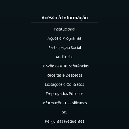
Acesso à Informação
Institucional
(abre em nova aba)
Ações e Programas
(abre em nova aba)
Participação Social
(abre em nova aba)
Auditorias
(abre em nova aba)
Convênios e Transferências
(abre em nova aba)
Receitas e Despesas
(abre em nova aba)
Licitações e Contratos
(abre em nova aba)
Empregados Públicos
(abre em nova aba)
Informações Classificadas
(abre em nova aba)
SIC
(abre em nova aba)
Perguntas Frequentes
(abre em nova aba)