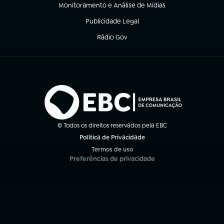
Monitoramento e Análise de Mídias
(abre em nova aba)
Publicidade Legal
(abre em nova aba)
Rádio Gov
(abre em nova aba)
© Todos os direitos reservados pela EBC
Política de Privacidade
(abre em nova aba)
Termos de uso
(abre em nova aba)
Preferências de privacidade