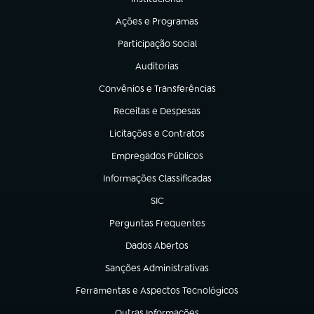
(abre em nova aba)
Ações e Programas
(abre em nova aba)
Participação Social
(abre em nova aba)
Auditorias
(abre em nova aba)
Convênios e Transferências
(abre em nova aba)
Receitas e Despesas
(abre em nova aba)
Licitações e Contratos
(abre em nova aba)
Empregados Públicos
(abre em nova aba)
Informações Classificadas
(abre em nova aba)
SIC
(abre em nova aba)
Perguntas Frequentes
(abre em nova aba)
Dados Abertos
(abre em nova aba)
Sanções Administrativas
(abre em nova aba)
Ferramentas e Aspectos Tecnológicos
(abre em nova aba)
Outras Informações