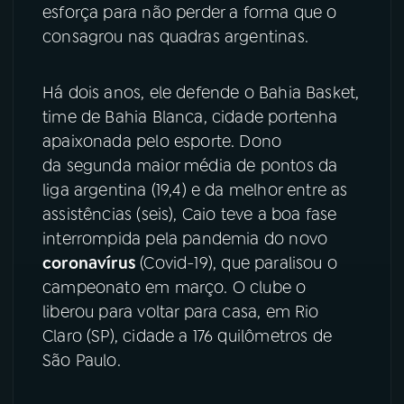
esforça para não perder a forma que o
consagrou nas quadras argentinas.
YouTube
Facebook
Instagram
X
Há dois anos, ele defende o Bahia Basket,
time de Bahia Blanca, cidade portenha
TikTok
apaixonada pelo esporte. Dono
da segunda maior média de pontos da
liga argentina (19,4) e da melhor entre as
assistências (seis), Caio teve a boa fase
interrompida pela pandemia do novo
coronavírus
(Covid-19), que paralisou o
campeonato em março. O clube o
liberou para voltar para casa, em Rio
Claro (SP), cidade a 176 quilômetros de
São Paulo.