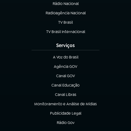
Rádio Nacional
Radioagência Nacional
(abre em nova aba)
TV Brasil
(abre em nova aba)
TV Brasil Internacional
(abre em nova aba)
Serviços
A Voz do Brasil
(abre em nova aba)
Agência GOV
(abre em nova aba)
Canal GOV
(abre em nova aba)
Canal Educação
(abre em nova aba)
Canal Libras
(abre em nova aba)
Monitoramento e Análise de Mídias
(abre em nova aba)
Publicidade Legal
(abre em nova aba)
Rádio Gov
(abre em nova aba)