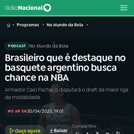
MENU
Programas
No Mundo da Bola
No Mundo da Bola
PODCAST
Brasileiro que é destaque no
Buscar
na
basquete argentino busca
Rádio
Buscar
chance na NBA
Nacional
Armador Caio Pacheco disputará o draft da maior liga
AO VIVO
da modalidade
01
INÍCIO
30/04/2020, 19:01
NO AR EM
Compartilhe
02
A RÁDIO
Baixar
Ouça agora