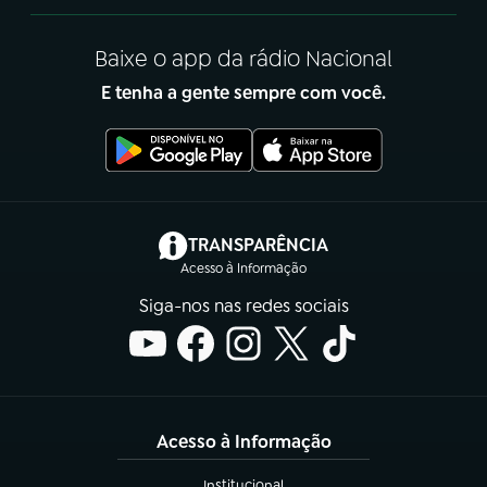
Baixe o app da rádio Nacional
E tenha a gente sempre com você.
(abre em nova aba)
TRANSPARÊNCIA
Acesso à Informação
Siga-nos nas redes sociais
Acesso à Informação
Institucional