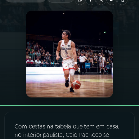
03
PROGRAMAÇÃO
04
PROGRAMAS
05
PODCASTS
06
VIDEOCASTS
07
ÚLTIMAS
08
FESTIVAL DE MÚSICA
Com cestas na tabela que tem em casa,
no interior paulista, Caio Pacheco se
ACOMPANHE A RÁDIO NACIONAL