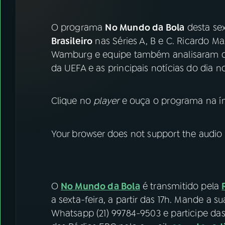
07
ÚLTIMAS
O programa
No Mundo da Bola
desta sex
08
FESTIVAL DE MÚSICA
Brasileiro
nas Séries A, B e C. Ricardo Maz
Wamburg e equipe também analisaram o 
da UEFA e as principais notícias do dia n
ACOMPANHE A RÁDIO NACIONAL
YouTube
Facebook
Clique no
player
e ouça o programa na ín
Instagram
X
Your browser does not support the audio
TikTok
O
No Mundo da Bola
é transmitido pela
a sexta-feira, a partir das 17h. Mande a
Whatsapp (21) 99784-9503 e participe da