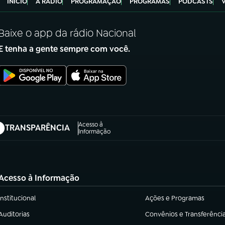
INÍCIO
A RÁDIO
PROGRAMAÇÃO
PROGRAMAS
PODCASTS
Baixe o app da rádio Nacional
E tenha a gente sempre com você.
Acesso à
TRANSPARÊNCIA
abre em nova aba)
Informação
Acesso à Informação
Institucional
Ações e Programas
(abre em nova aba)
(abre em nova aba)
Auditorias
Convênios e Transferênci
(abre em nova aba)
(abre em nova aba)