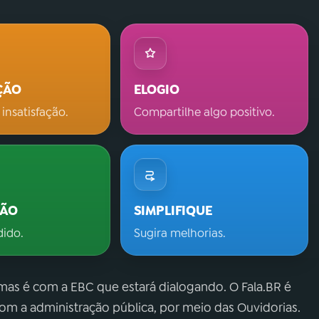
ÇÃO
ELOGIO
 insatisfação.
Compartilhe algo positivo.
ÇÃO
SIMPLIFIQUE
dido.
Sugira melhorias.
 mas é com a EBC que estará dialogando. O Fala.BR é
m a administração pública, por meio das Ouvidorias.