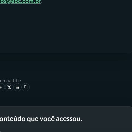
dios@ebc.com.br
.
ompartilhe
conteúdo que você acessou.
.