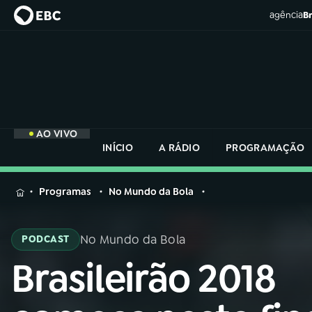
agência
Br
AO VIVO
INÍCIO
A RÁDIO
PROGRAMAÇÃO
MENU
Programas
No Mundo da Bola
Buscar
na
No Mundo da Bola
PODCAST
Rádio
Buscar
Nacional
Brasileirão 2018
Buscar
na
Rádio
AO VIVO