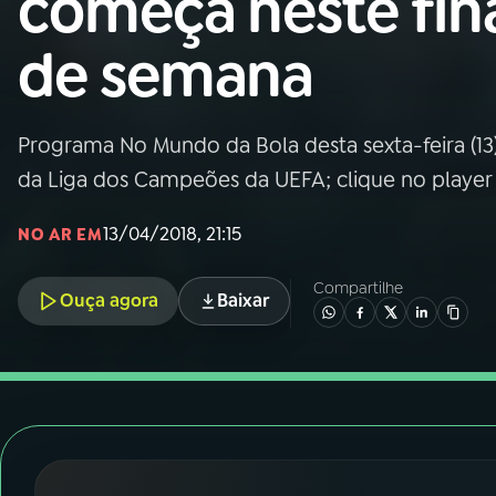
começa neste fin
Nacional
de semana
01
INÍCIO
02
A RÁDIO
Programa No Mundo da Bola desta sexta-feira (13)
da Liga dos Campeões da UEFA; clique no player 
03
PROGRAMAÇÃO
13/04/2018, 21:15
NO AR EM
04
PROGRAMAS
Compartilhe
Ouça agora
Baixar
05
PODCASTS
06
VIDEOCASTS