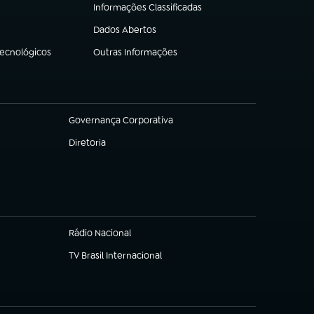
Informações Classificadas
(abre em nova aba)
Dados Abertos
(abre em nova aba)
Tecnológicos
Outras Informações
(abre em nova aba)
Governança Corporativa
(abre em nova aba)
Diretoria
(abre em nova aba)
Rádio Nacional
TV Brasil Internacional
(abre em nova aba)