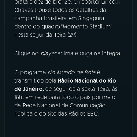
prata e dez de bronze. O repórter Lincoln
Chaves trouxe todos os detalhes da
YouTube
Facebook
campanha brasileira em Singapura
dentro do quadro "Momento Stadium"
Instagram
X
nesta segunda-feira (29).
TikTok
Clique no
player
acima e ouça na íntegra.
O programa
No Mundo da Bola
é
transmitido pela
Rádio Nacional do Rio
de Janeiro,
de segunda a sexta-feira, às
18h, em rede para todo o país por meio
da Rede Nacional de Comunicação
Pública e do site das Rádios EBC.