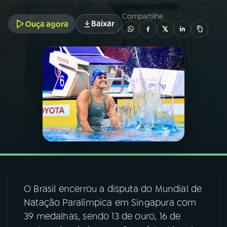
Compartilhe
Baixar
Ouça agora
03
PROGRAMAÇÃO
04
PROGRAMAS
05
PODCASTS
06
VIDEOCASTS
07
ÚLTIMAS
O Brasil encerrou a disputa do Mundial de
08
FESTIVAL DE MÚSICA
Natação Paralímpica em Singapura com
39 medalhas, sendo 13 de ouro, 16 de
ACOMPANHE A RÁDIO NACIONAL