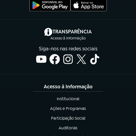
(abre em nova aba)
TRANSPARÊNCIA
Acesso à Informação
Siga-nos nas redes sociais
Acesso à Informação
Institucional
(abre em nova aba)
Ações e Programas
(abre em nova aba)
Participação Social
(abre em nova aba)
Auditorias
(abre em nova aba)