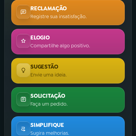
RECLAMAÇÃO
Registre sua insatisfação.
ELOGIO
Compartilhe algo positivo.
SUGESTÃO
Envie uma ideia.
SOLICITAÇÃO
Faça um pedido.
SIMPLIFIQUE
Sugira melhorias.