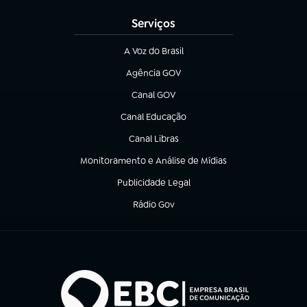
Serviços
A Voz do Brasil
(abre em nova aba)
Agência GOV
(abre em nova aba)
Canal GOV
(abre em nova aba)
Canal Educação
(abre em nova aba)
Canal Libras
(abre em nova aba)
Monitoramento e Análise de Mídias
(abre em nova aba)
Publicidade Legal
(abre em nova aba)
Rádio Gov
(abre em nova aba)