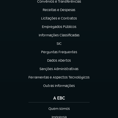
Convênios e Transferências
(abre em nova aba)
Receitas e Despesas
(abre em nova aba)
Licitações e Contratos
(abre em nova aba)
Empregados Públicos
(abre em nova aba)
Informações Classificadas
(abre em nova aba)
SIC
(abre em nova aba)
Perguntas Frequentes
(abre em nova aba)
Dados Abertos
(abre em nova aba)
Sanções Administrativas
(abre em nova aba)
Ferramentas e Aspectos Tecnológicos
(abre em nova aba)
Outras Informações
(abre em nova aba)
A EBC
Quem somos
(abre em nova aba)
Imprensa