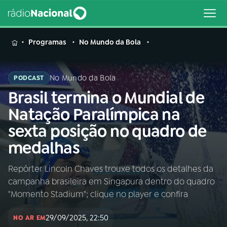
MENU
Programas
No Mundo da Bola
No Mundo da Bola
PODCAST
Brasil termina o Mundial de
Buscar
na
Natação Paralímpica na
Rádio
Buscar
sexta posição no quadro de
Nacional
medalhas
AO VIVO
Repórter Lincoln Chaves trouxe todos os detalhes da
campanha brasileira em Singapura dentro do quadro
01
INÍCIO
"Momento Stadium"; clique no player e confira
29/09/2025, 22:50
02
A RÁDIO
NO AR EM