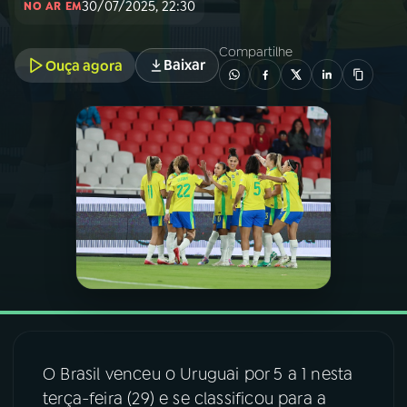
30/07/2025, 22:30
NO AR EM
03
PROGRAMAÇÃO
Compartilhe
Baixar
Ouça agora
04
PROGRAMAS
05
PODCASTS
06
VIDEOCASTS
07
ÚLTIMAS
08
FESTIVAL DE MÚSICA
O Brasil venceu o Uruguai por 5 a 1 nesta
terça-feira (29) e se classificou para a
ACOMPANHE A RÁDIO NACIONAL