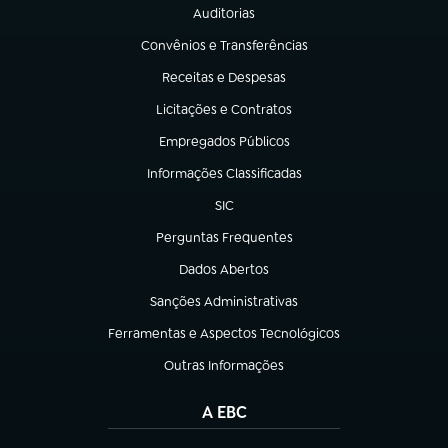
Auditorias
(abre em nova aba)
Convênios e Transferências
(abre em nova aba)
Receitas e Despesas
(abre em nova aba)
Licitações e Contratos
(abre em nova aba)
Empregados Públicos
(abre em nova aba)
Informações Classificadas
(abre em nova aba)
SIC
(abre em nova aba)
Perguntas Frequentes
(abre em nova aba)
Dados Abertos
(abre em nova aba)
Sanções Administrativas
(abre em nova aba)
Ferramentas e Aspectos Tecnológicos
(abre em nova aba)
Outras Informações
(abre em nova aba)
A EBC