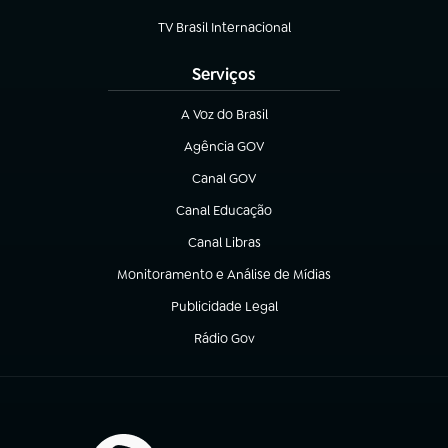
(abre em nova aba)
TV Brasil Internacional
(abre em nova aba)
Serviços
A Voz do Brasil
(abre em nova aba)
Agência GOV
(abre em nova aba)
Canal GOV
(abre em nova aba)
Canal Educação
(abre em nova aba)
Canal Libras
(abre em nova aba)
Monitoramento e Análise de Mídias
(abre em nova aba)
Publicidade Legal
(abre em nova aba)
Rádio Gov
(abre em nova aba)