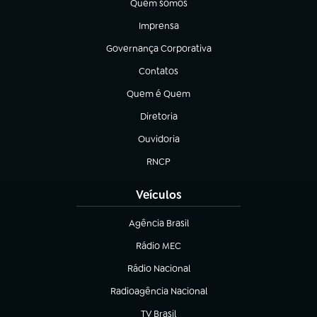
Quem somos
(abre em nova aba)
Imprensa
(abre em nova aba)
Governança Corporativa
(abre em nova aba)
Contatos
(abre em nova aba)
Quem é Quem
(abre em nova aba)
Diretoria
(abre em nova aba)
Ouvidoria
(abre em nova aba)
RNCP
(abre em nova aba)
Veículos
Agência Brasil
(abre em nova aba)
Rádio MEC
(abre em nova aba)
Rádio Nacional
Radioagência Nacional
(abre em nova aba)
TV Brasil