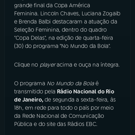
grande final da Copa América
YouTube
Facebook
Feminina. Lincoln Chaves, Luciana Zogaib
e Brenda Balbi destacaram a atuação da
Instagram
X
Seleção Feminina, dentro do quadro
"Copa Delas", na edição de quarta-feira
TikTok
(30) do programa "No Mundo da Bola".
Clique no
player
acima e ouça na íntegra.
O programa
No Mundo da Bola
é
transmitido pela
Rádio Nacional do Rio
de Janeiro,
de segunda a sexta-feira, às
18h, em rede para todo o país por meio
da Rede Nacional de Comunicação
Pública e do site das Rádios EBC.