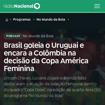
MENU
Programas
No Mundo da Bola
No Mundo da Bola
PODCAST
Brasil goleia o Uruguai e
Buscar
na
encara a Colômbia na
Rádio
Buscar
decisão da Copa América
Nacional
Feminina
AO VIVO
Lincoln Chaves, Luciana Zogaib e Brenda Balbi
destacaram a atuação da Seleção Feminina, dentro
01
INÍCIO
do quadro "Copa Delas", na edição de quarta-feira (30)
do programa "No Mundo da Bola"
02
A RÁDIO