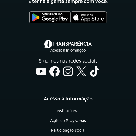
E tenha a gente sempre com você.
(abre em nova aba)
TRANSPARÊNCIA
Acesso à Informação
Siga-nos nas redes sociais
Acesso à Informação
Institucional
(abre em nova aba)
Ações e Programas
(abre em nova aba)
Participação Social
(abre em nova aba)