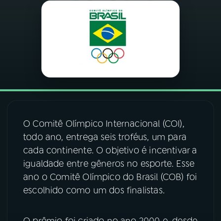
03
PROGRAMAÇÃO
04
PROGRAMAS
05
PODCASTS
06
VIDEOCASTS
O Comitê Olímpico Internacional (COI),
todo ano, entrega seis troféus, um para
cada continente. O objetivo é incentivar a
07
ÚLTIMAS
igualdade entre gêneros no esporte. Esse
ano o Comitê Olímpico do Brasil (COB) foi
08
FESTIVAL DE MÚSICA
escolhido como um dos finalistas.
ACOMPANHE A RÁDIO NACIONAL
O prêmio foi criado no ano 2000 e, desde