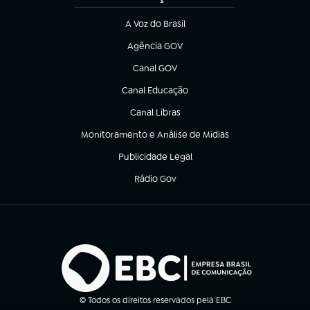
A Voz do Brasil
(abre em nova aba)
Agência GOV
(abre em nova aba)
Canal GOV
(abre em nova aba)
Canal Educação
(abre em nova aba)
Canal Libras
(abre em nova aba)
Monitoramento e Análise de Mídias
(abre em nova aba)
Publicidade Legal
(abre em nova aba)
Rádio Gov
(abre em nova aba)
© Todos os direitos reservados pela EBC