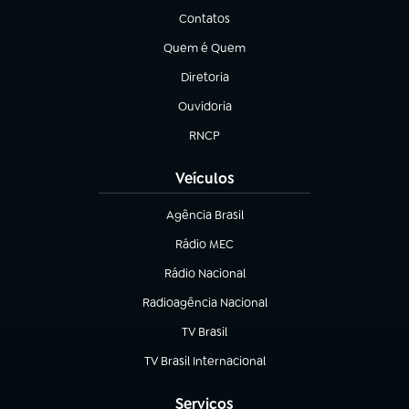
Contatos
(abre em nova aba)
Quem é Quem
(abre em nova aba)
Diretoria
(abre em nova aba)
Ouvidoria
(abre em nova aba)
RNCP
(abre em nova aba)
Veículos
Agência Brasil
(abre em nova aba)
Rádio MEC
(abre em nova aba)
Rádio Nacional
Radioagência Nacional
(abre em nova aba)
TV Brasil
(abre em nova aba)
TV Brasil Internacional
(abre em nova aba)
Serviços