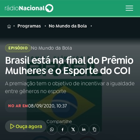
MENU
Programas
No Mundo da Bola
No Mundo da Bola
EPISÓDIO
Brasil está na final do Prêmio
Buscar
na
Mulheres e o Esporte do COI
Rádio
Buscar
Nacional
A premiação tem o objetivo de incentivar a igualdade
entre gêneros no esporte
AO VIVO
08/09/2020, 10:37
NO AR EM
01
INÍCIO
Compartilhe
Ouça agora
02
A RÁDIO