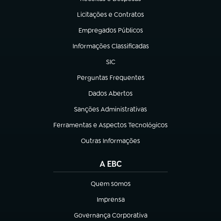
(abre em nova aba)
Licitações e Contratos
(abre em nova aba)
Empregados Públicos
(abre em nova aba)
Informações Classificadas
(abre em nova aba)
SIC
(abre em nova aba)
Perguntas Frequentes
(abre em nova aba)
Dados Abertos
(abre em nova aba)
Sanções Administrativas
(abre em nova aba)
Ferramentas e Aspectos Tecnológicos
(abre em nova aba)
Outras Informações
(abre em nova aba)
A EBC
Quem somos
(abre em nova aba)
Imprensa
(abre em nova aba)
Governança Corporativa
(abre em nova aba)