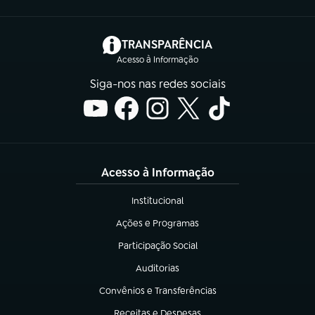
(abre em nova aba)
TRANSPARÊNCIA
Acesso à Informação
Siga-nos nas redes sociais
Acesso à Informação
Institucional
(abre em nova aba)
Ações e Programas
(abre em nova aba)
Participação Social
(abre em nova aba)
Auditorias
(abre em nova aba)
Convênios e Transferências
(abre em nova aba)
Receitas e Despesas