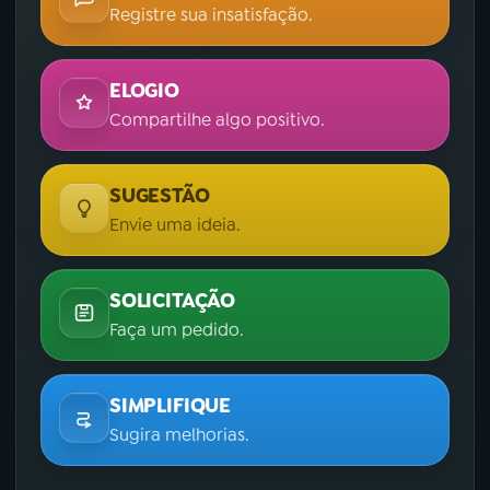
Registre sua insatisfação.
ELOGIO
Compartilhe algo positivo.
SUGESTÃO
Envie uma ideia.
SOLICITAÇÃO
Faça um pedido.
SIMPLIFIQUE
Sugira melhorias.