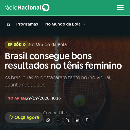
MENU
Programas
No Mundo da Bola
No Mundo da Bola
EPISÓDIO
Brasil consegue bons
Buscar
na
resultados no tênis feminino
Rádio
Buscar
Nacional
As brasileiras se destacaram tanto no individual,
quanto nas duplas
AO VIVO
29/09/2020, 10:16
NO AR EM
01
INÍCIO
Compartilhe
Ouça agora
02
A RÁDIO