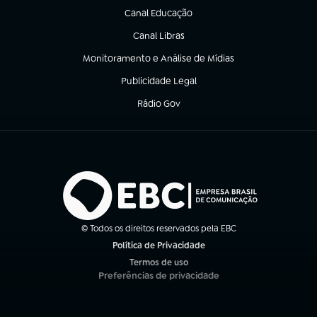
Canal Educação
(abre em nova aba)
Canal Libras
(abre em nova aba)
Monitoramento e Análise de Mídias
(abre em nova aba)
Publicidade Legal
(abre em nova aba)
Rádio Gov
(abre em nova aba)
© Todos os direitos reservados pela EBC
Política de Privacidade
(abre em nova aba)
Termos de uso
(abre em nova aba)
Preferências de privacidade