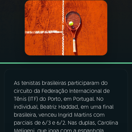
03
PROGRAMAÇÃO
04
PROGRAMAS
05
PODCASTS
06
VIDEOCASTS
As tenistas brasileiras participaram do
circuito da Federação Internacional de
07
ÚLTIMAS
Tênis (ITF) do Porto, em Portugal. No
individual, Beatriz Haddad, em uma final
08
FESTIVAL DE MÚSICA
brasileira, venceu Ingrid Martins com
parciais de 6/3 e 6/2. Nas duplas, Carolina
Meligeni, que joga com a espanhola
ACOMPANHE A RÁDIO NACIONAL