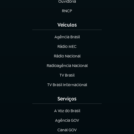
Ouvidoria
(abre em nova aba)
RNCP
(abre em nova aba)
Veículos
Agência Brasil
(abre em nova aba)
Rádio MEC
(abre em nova aba)
Rádio Nacional
Radioagência Nacional
(abre em nova aba)
TV Brasil
(abre em nova aba)
TV Brasil Internacional
(abre em nova aba)
Serviços
A Voz do Brasil
(abre em nova aba)
Agência GOV
(abre em nova aba)
Canal GOV
(abre em nova aba)