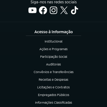
Siga-nos nas redes sociais
Acesso à Informação
Institucional
(abre em nova aba)
Ações e Programas
(abre em nova aba)
Participação Social
(abre em nova aba)
Auditorias
(abre em nova aba)
Convênios e Transferências
(abre em nova aba)
Receitas e Despesas
(abre em nova aba)
Licitações e Contratos
(abre em nova aba)
Empregados Públicos
(abre em nova aba)
Informações Classificadas
(abre em nova aba)