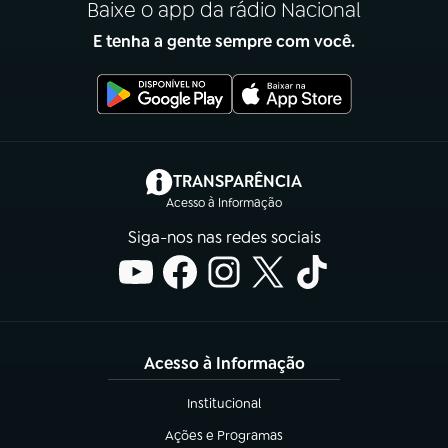
Baixe o app da rádio Nacional
E tenha a gente sempre com você.
(abre em nova aba)
TRANSPARÊNCIA
Acesso à Informação
Siga-nos nas redes sociais
Acesso à Informação
Institucional
(abre em nova aba)
Ações e Programas
(abre em nova aba)