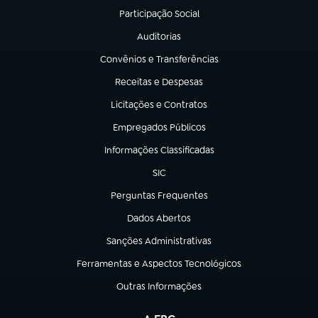
Participação Social
(abre em nova aba)
Auditorias
(abre em nova aba)
Convênios e Transferências
(abre em nova aba)
Receitas e Despesas
(abre em nova aba)
Licitações e Contratos
(abre em nova aba)
Empregados Públicos
(abre em nova aba)
Informações Classificadas
(abre em nova aba)
SIC
(abre em nova aba)
Perguntas Frequentes
(abre em nova aba)
Dados Abertos
(abre em nova aba)
Sanções Administrativas
(abre em nova aba)
Ferramentas e Aspectos Tecnológicos
(abre em nova aba)
Outras Informações
(abre em nova aba)