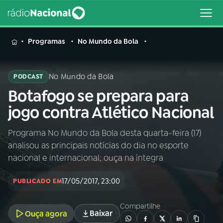
MENU
Programas
No Mundo da Bola
No Mundo da Bola
PODCAST
Botafogo se prepara para
Buscar
na
jogo contra Atlético Nacional
Rádio
Buscar
Nacional
Programa No Mundo da Bola desta quarta-feira (17)
analisou as principais notícias do dia no esporte
AO VIVO
nacional e internacional; ouça na íntegra
17/05/2017, 23:00
01
INÍCIO
PUBLICADO EM
Compartilhe
Baixar
Ouça agora
02
A RÁDIO