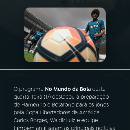
03
PROGRAMAÇÃO
04
PROGRAMAS
05
PODCASTS
06
VIDEOCASTS
O programa
No Mundo da Bola
desta
07
ÚLTIMAS
quarta-feira (17) destacou a preparação
de Flamengo e Botafogo para os jogos
08
FESTIVAL DE MÚSICA
pela Copa Libertadores da América.
Carlos Borges, Waldir Luiz e equipe
também analisaram as principais notícias
ACOMPANHE A RÁDIO NACIONAL