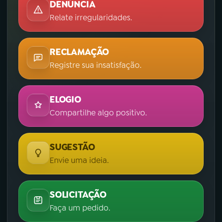
DENÚNCIA
Relate irregularidades.
RECLAMAÇÃO
Registre sua insatisfação.
ELOGIO
Compartilhe algo positivo.
SUGESTÃO
Envie uma ideia.
SOLICITAÇÃO
Faça um pedido.