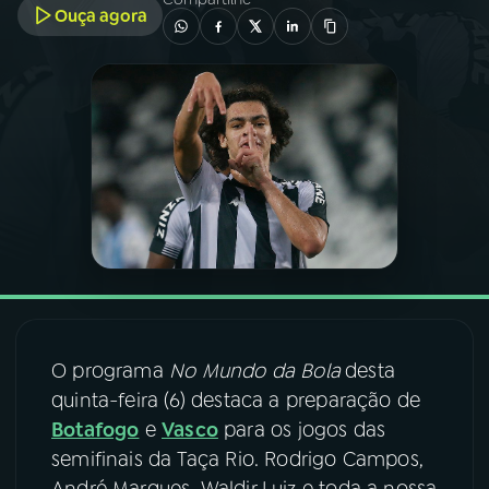
Ouça agora
03
PROGRAMAÇÃO
04
PROGRAMAS
05
PODCASTS
06
VIDEOCASTS
07
ÚLTIMAS
O programa
No Mundo da Bola
desta
quinta-feira (6) destaca a preparação de
08
FESTIVAL DE MÚSICA
Botafogo
e
Vasco
para os jogos das
semifinais da Taça Rio. Rodrigo Campos,
ACOMPANHE A RÁDIO NACIONAL
André Marques, Waldir Luiz e toda a nossa