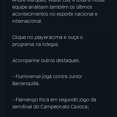
equipe analisam também os últimos
YouTube
Facebook
acontecimentos no esporte nacional e
internacional.
Instagram
X
TikTok
Clique no
player
acima e ouça o
programa na íntegra.
Acompanhe outros destaques:
- Fluminense joga contra Junior
Barranquilla;
- Flamengo foca em segundo jogo da
semifinal do Campeonato Carioca;