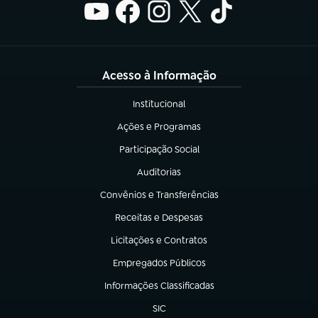
Acesso à Informação
Institucional
(abre em nova aba)
Ações e Programas
(abre em nova aba)
Participação Social
(abre em nova aba)
Auditorias
(abre em nova aba)
Convênios e Transferências
(abre em nova aba)
Receitas e Despesas
(abre em nova aba)
Licitações e Contratos
(abre em nova aba)
Empregados Públicos
(abre em nova aba)
Informações Classificadas
(abre em nova aba)
SIC
(abre em nova aba)