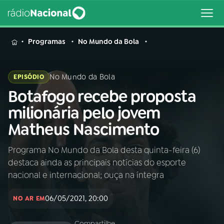
MENU
Programas
No Mundo da Bola
No Mundo da Bola
EPISÓDIO
Botafogo recebe proposta
Buscar
na
milionária pelo jovem
Rádio
Buscar
Matheus Nascimento
Nacional
Programa No Mundo da Bola desta quinta-feira (6)
AO VIVO
destaca ainda as principais notícias do esporte
nacional e internacional; ouça na íntegra
01
INÍCIO
06/05/2021, 20:00
NO AR EM
02
A RÁDIO
Compartilhe