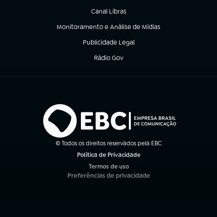
Canal Libras
(abre em nova aba)
Monitoramento e Análise de Mídias
(abre em nova aba)
Publicidade Legal
(abre em nova aba)
Rádio Gov
(abre em nova aba)
© Todos os direitos reservados pela EBC
Política de Privacidade
(abre em nova aba)
Termos de uso
(abre em nova aba)
Preferências de privacidade