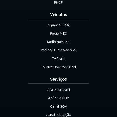
RNCP
(abre em nova aba)
Veículos
Agência Brasil
(abre em nova aba)
Rádio MEC
(abre em nova aba)
Rádio Nacional
Radioagência Nacional
(abre em nova aba)
TV Brasil
(abre em nova aba)
TV Brasil Internacional
(abre em nova aba)
Serviços
A Voz do Brasil
(abre em nova aba)
Agência GOV
(abre em nova aba)
Canal GOV
(abre em nova aba)
Canal Educação
(abre em nova aba)