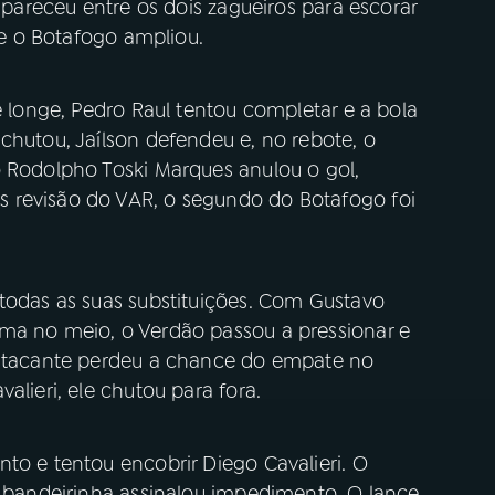
 apareceu entre os dois zagueiros para escorar
l e o Botafogo ampliou.
e longe, Pedro Raul tentou completar e a bola
chutou, Jaílson defendeu e, no rebote, o
o Rodolpho Toski Marques anulou o gol,
 revisão do VAR, o segundo do Botafogo foi
 todas as suas substituições. Com Gustavo
ma no meio, o Verdão passou a pressionar e
O atacante perdeu a chance do empate no
alieri, ele chutou para fora.
to e tentou encobrir Diego Cavalieri. O
o bandeirinha assinalou impedimento. O lance