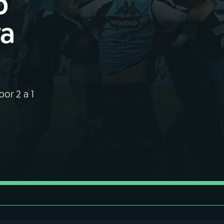
o
ra
por 2 a 1