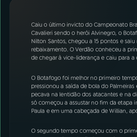
07
ÚLTIMAS
08
FESTIVAL DE MÚSICA
Caiu o último invicto do Campeonato Bra
Cavalieri sendo o herói Alvinegro, o Bota
Nilton Santos, chegou a 15 pontos e s
ACOMPANHE A RÁDIO NACIONAL
rebaixamento. O Verdão conheceu a prim
YouTube
Facebook
de chegar à vice-liderança e caiu para a 
Instagram
X
O Botafogo foi melhor no primeiro tempo
TikTok
pressionou a saída de bola do Palmeiras e
pecava na lentidão dos atacantes e na di
só começou a assustar no fim da etapa in
Paula e em uma cabeçada de Willian, ap
O segundo tempo começou com o primeir