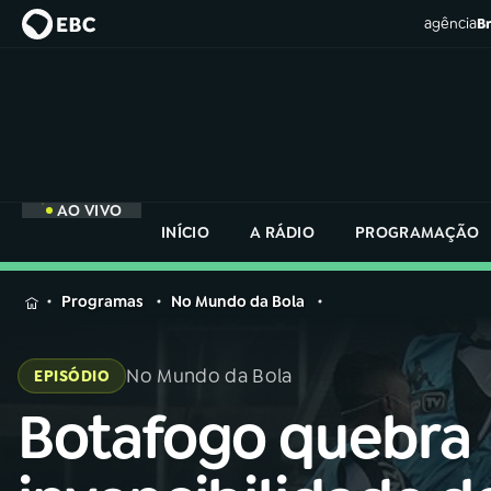
agência
Br
AO VIVO
INÍCIO
A RÁDIO
PROGRAMAÇÃO
MENU
Programas
No Mundo da Bola
Buscar
na
No Mundo da Bola
EPISÓDIO
Rádio
Buscar
Nacional
Botafogo quebra
Buscar
na
Rádio
AO VIVO