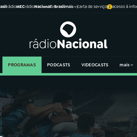
asil
rádio
MEC
rádio
Nacional
tv
Brasil
carta de serviço
acesso à inf
mais
PROGRAMAS
PODCASTS
VIDEOCASTS
mais