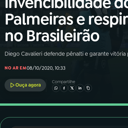
invencibilidade d
Nacional
Palmeiras e respi
01
INÍCIO
no Brasileirão
02
A RÁDIO
Diego Cavalieri defende pênalti e garante vitória 
03
PROGRAMAÇÃO
08/10/2020, 10:33
NO AR EM
04
PROGRAMAS
Compartilhe
Ouça agora
05
PODCASTS
06
VIDEOCASTS