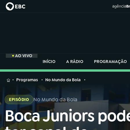
agência
Br
AO VIVO
INÍCIO
A RÁDIO
PROGRAMAÇÃO
MENU
Programas
No Mundo da Bola
Buscar
na
No Mundo da Bola
EPISÓDIO
Rádio
Buscar
Nacional
Boca Juniors pod
Buscar
na
Rádio
AO VIVO