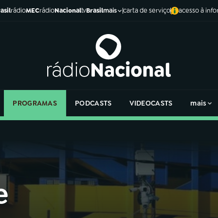
asil
rádio
MEC
rádio
Nacional
tv
Brasil
carta de serviço
acesso à inf
mais
PROGRAMAS
PODCASTS
VIDEOCASTS
mais
e