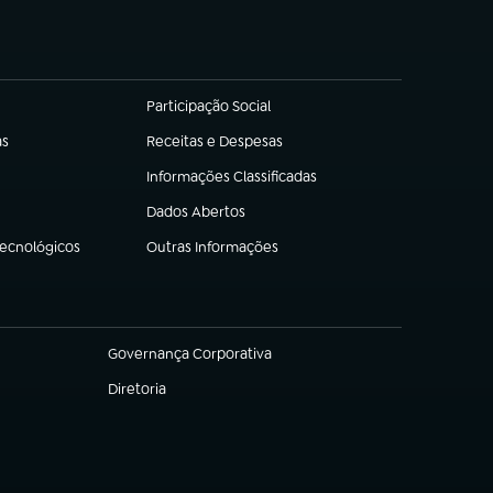
Participação Social
(abre em nova aba)
as
Receitas e Despesas
(abre em nova aba)
Informações Classificadas
(abre em nova aba)
Dados Abertos
(abre em nova aba)
Tecnológicos
Outras Informações
(abre em nova aba)
Governança Corporativa
(abre em nova aba)
Diretoria
(abre em nova aba)