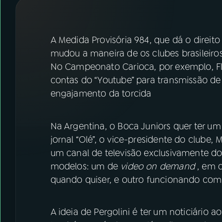
07
ÚLTIMAS
08
FESTIVAL DE MÚSICA
A Medida Provisória 984, que dá o direit
mudou a maneira de os clubes brasileir
No Campeonato Carioca, por exemplo, Fl
ACOMPANHE A RÁDIO NACIONAL
contas do “Youtube” para transmissão de
YouTube
Facebook
engajamento da torcida
Instagram
X
Na Argentina, o Boca Juniors quer ter um
TikTok
jornal “Olé”, o vice-presidente do clube,
um canal de televisão exclusivamente do
modelos: um de
video on demand
, em q
quando quiser, e outro funcionando com 
A ideia de Pergolini é ter um noticiário a