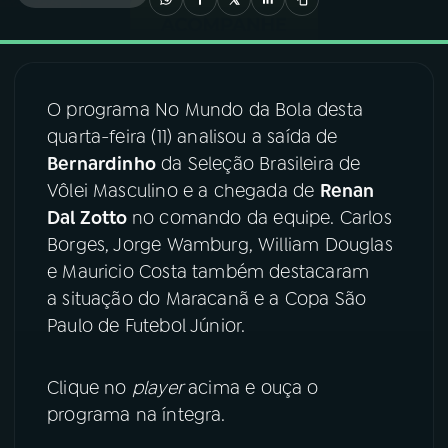
03
PROGRAMAÇÃO
O programa No Mundo da Bola desta
04
PROGRAMAS
quarta-feira (11) analisou a saída de
Bernardinho
da Seleção Brasileira de
05
PODCASTS
Vôlei Masculino e a chegada de
Renan
Dal Zotto
no comando da equipe. Carlos
Borges, Jorge Wamburg, William Douglas
06
VIDEOCASTS
e Mauricio Costa também destacaram
a situação do Maracanã e a Copa São
07
ÚLTIMAS
Paulo de Futebol Júnior.
08
FESTIVAL DE MÚSICA
Clique no
player
acima e ouça o
programa na íntegra.
ACOMPANHE A RÁDIO NACIONAL