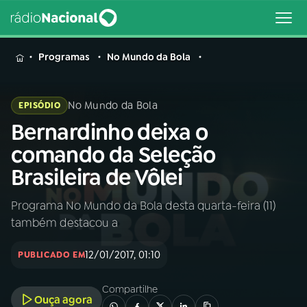
MENU
Programas
No Mundo da Bola
No Mundo da Bola
EPISÓDIO
Bernardinho deixa o
Buscar
na
comando da Seleção
Rádio
Buscar
Brasileira de Vôlei
Nacional
Programa No Mundo da Bola desta quarta-feira (11)
AO VIVO
também destacou a
01
INÍCIO
12/01/2017, 01:10
PUBLICADO EM
Compartilhe
02
A RÁDIO
Ouça agora