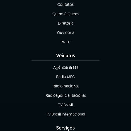
Contatos
(abre em nova aba)
Quem é Quem
(abre em nova aba)
Diretoria
(abre em nova aba)
Ouvidoria
(abre em nova aba)
RNCP
(abre em nova aba)
Veículos
Agência Brasil
(abre em nova aba)
Rádio MEC
(abre em nova aba)
Rádio Nacional
Radioagência Nacional
(abre em nova aba)
TV Brasil
(abre em nova aba)
TV Brasil Internacional
(abre em nova aba)
Serviços