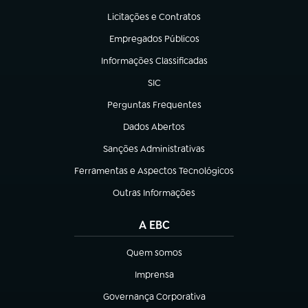
Licitações e Contratos
(abre em nova aba)
Empregados Públicos
(abre em nova aba)
Informações Classificadas
(abre em nova aba)
SIC
(abre em nova aba)
Perguntas Frequentes
(abre em nova aba)
Dados Abertos
(abre em nova aba)
Sanções Administrativas
(abre em nova aba)
Ferramentas e Aspectos Tecnológicos
(abre em nova aba)
Outras Informações
(abre em nova aba)
A EBC
Quem somos
(abre em nova aba)
Imprensa
(abre em nova aba)
Governança Corporativa
(abre em nova aba)