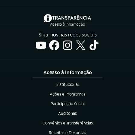
(abre em nova aba)
TRANSPARÊNCIA
Acesso à Informação
Siga-nos nas redes sociais
Acesso à Informação
Institucional
(abre em nova aba)
Ações e Programas
(abre em nova aba)
Participação Social
(abre em nova aba)
Auditorias
(abre em nova aba)
Convênios e Transferências
(abre em nova aba)
Receitas e Despesas
(abre em nova aba)