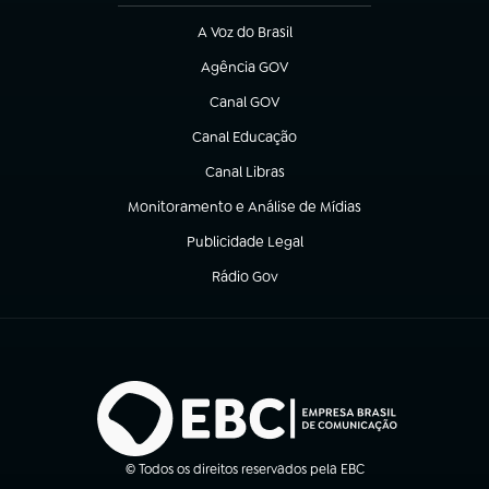
A Voz do Brasil
(abre em nova aba)
Agência GOV
(abre em nova aba)
Canal GOV
(abre em nova aba)
Canal Educação
(abre em nova aba)
Canal Libras
(abre em nova aba)
Monitoramento e Análise de Mídias
(abre em nova aba)
Publicidade Legal
(abre em nova aba)
Rádio Gov
(abre em nova aba)
© Todos os direitos reservados pela EBC