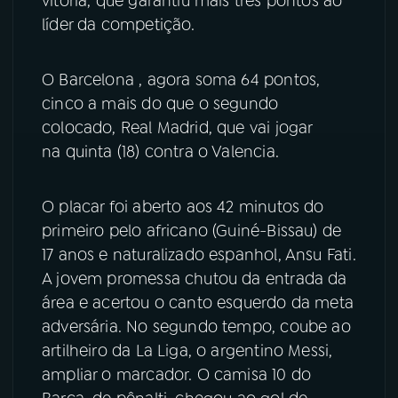
vitória, que garantiu mais três pontos ao
líder da competição.
YouTube
Facebook
O Barcelona , agora soma 64 pontos,
Instagram
X
cinco a mais do que o segundo
TikTok
colocado, Real Madrid, que vai jogar
na quinta (18) contra o Valencia.
O placar foi aberto aos 42 minutos do
primeiro pelo africano (Guiné-Bissau) de
17 anos e naturalizado espanhol, Ansu Fati.
A jovem promessa chutou da entrada da
área e acertou o canto esquerdo da meta
adversária. No segundo tempo, coube ao
artilheiro da La Liga, o argentino Messi,
ampliar o marcador. O camisa 10 do