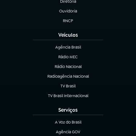
Diretoria
(abre em nova aba)
Ouvidoria
(abre em nova aba)
RNCP
(abre em nova aba)
Veículos
Agência Brasil
(abre em nova aba)
Rádio MEC
(abre em nova aba)
Rádio Nacional
Radioagência Nacional
(abre em nova aba)
TV Brasil
(abre em nova aba)
TV Brasil Internacional
(abre em nova aba)
Serviços
A Voz do Brasil
(abre em nova aba)
Agência GOV
(abre em nova aba)