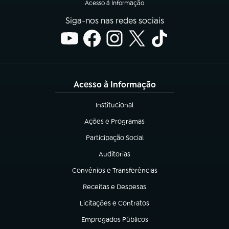
Acesso à Informação
Siga-nos nas redes sociais
Acesso à Informação
Institucional
(abre em nova aba)
Ações e Programas
(abre em nova aba)
Participação Social
(abre em nova aba)
Auditorias
(abre em nova aba)
Convênios e Transferências
(abre em nova aba)
Receitas e Despesas
(abre em nova aba)
Licitações e Contratos
(abre em nova aba)
Empregados Públicos
(abre em nova aba)