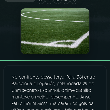
03
PROGRAMAÇÃO
04
PROGRAMAS
05
PODCASTS
06
VIDEOCASTS
No confronto dessa terça-feira (16) entre
07
ÚLTIMAS
Barcelona e Leganés, pela rodada 29 do
Campeonato Espanhol, o time catalão
08
FESTIVAL DE MÚSICA
manteve o melhor desempenho. Ansu
Fati e Lionel Messi marcaram os gols da
ACOMPANHE A RÁDIO NACIONAL