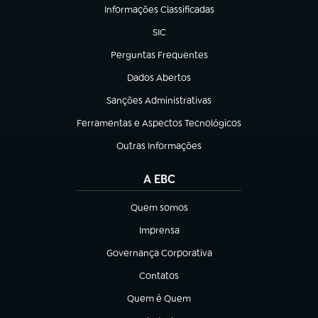
Informações Classificadas
(abre em nova aba)
SIC
(abre em nova aba)
Perguntas Frequentes
(abre em nova aba)
Dados Abertos
(abre em nova aba)
Sanções Administrativas
(abre em nova aba)
Ferramentas e Aspectos Tecnológicos
(abre em nova aba)
Outras Informações
(abre em nova aba)
A EBC
Quem somos
(abre em nova aba)
Imprensa
(abre em nova aba)
Governança Corporativa
(abre em nova aba)
Contatos
(abre em nova aba)
Quem é Quem
(abre em nova aba)