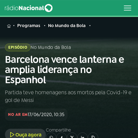
MENU
Programas
No Mundo da Bola
No Mundo da Bola
EPISÓDIO
Barcelona vence lanterna e
Buscar
na
amplia liderança no
Rádio
Buscar
Espanhol
Nacional
Partida teve homenagens aos mortos pela Covid-19 e
AO VIVO
gol de Messi
01
INÍCIO
17/06/2020, 10:35
NO AR EM
Compartilhe
02
A RÁDIO
Ouça agora