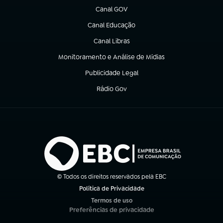
Canal GOV
(abre em nova aba)
Canal Educação
(abre em nova aba)
Canal Libras
(abre em nova aba)
Monitoramento e Análise de Mídias
(abre em nova aba)
Publicidade Legal
(abre em nova aba)
Rádio Gov
(abre em nova aba)
© Todos os direitos reservados pela EBC
Política de Privacidade
(abre em nova aba)
Termos de uso
(abre em nova aba)
Preferências de privacidade