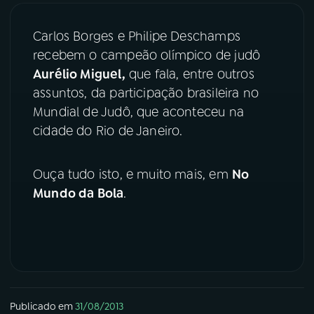
03
PROGRAMAÇÃO
Carlos Borges e Philipe Deschamps
recebem o campeão olímpico de judô
Aurélio Miguel,
que fala, entre outros
04
PROGRAMAS
assuntos, da participação brasileira no
Mundial de Judô, que aconteceu na
05
PODCASTS
cidade do Rio de Janeiro.
Ouça tudo isto, e muito mais, em
No
06
VIDEOCASTS
Mundo da Bola
.
07
ÚLTIMAS
08
FESTIVAL DE MÚSICA
Publicado em
31/08/2013
ACOMPANHE A RÁDIO NACIONAL