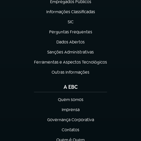
Empregados Públicos
(abre em nova aba)
Informações Classificadas
(abre em nova aba)
SIC
(abre em nova aba)
Perguntas Frequentes
(abre em nova aba)
Dados Abertos
(abre em nova aba)
Sanções Administrativas
(abre em nova aba)
Ferramentas e Aspectos Tecnológicos
(abre em nova aba)
Outras Informações
(abre em nova aba)
A EBC
Quem somos
(abre em nova aba)
Imprensa
(abre em nova aba)
Governança Corporativa
(abre em nova aba)
Contatos
(abre em nova aba)
Quem é Quem