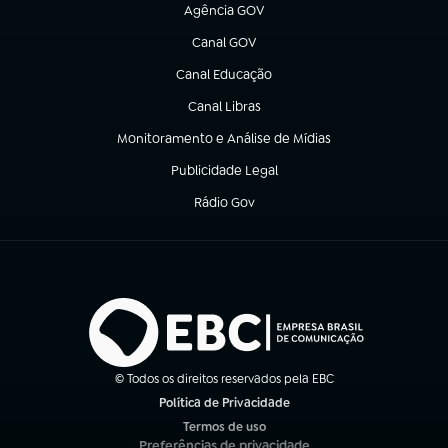
Agência GOV
(abre em nova aba)
Canal GOV
(abre em nova aba)
Canal Educação
(abre em nova aba)
Canal Libras
(abre em nova aba)
Monitoramento e Análise de Mídias
(abre em nova aba)
Publicidade Legal
(abre em nova aba)
Rádio Gov
(abre em nova aba)
© Todos os direitos reservados pela EBC
Política de Privacidade
(abre em nova aba)
Termos de uso
(abre em nova aba)
Preferências de privacidade