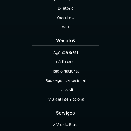
(abre em nova aba)
Diretoria
(abre em nova aba)
Ouvidoria
(abre em nova aba)
RNCP
(abre em nova aba)
Veículos
Agência Brasil
(abre em nova aba)
Rádio MEC
(abre em nova aba)
Rádio Nacional
Radioagência Nacional
(abre em nova aba)
TV Brasil
(abre em nova aba)
TV Brasil Internacional
(abre em nova aba)
Serviços
A Voz do Brasil
(abre em nova aba)