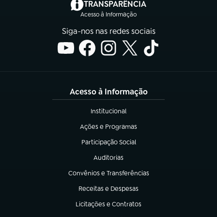
(abre em nova aba)
TRANSPARÊNCIA
Acesso à Informação
Siga-nos nas redes sociais
Acesso à Informação
Institucional
(abre em nova aba)
Ações e Programas
(abre em nova aba)
Participação Social
(abre em nova aba)
Auditorias
(abre em nova aba)
Convênios e Transferências
(abre em nova aba)
Receitas e Despesas
(abre em nova aba)
Licitações e Contratos
(abre em nova aba)