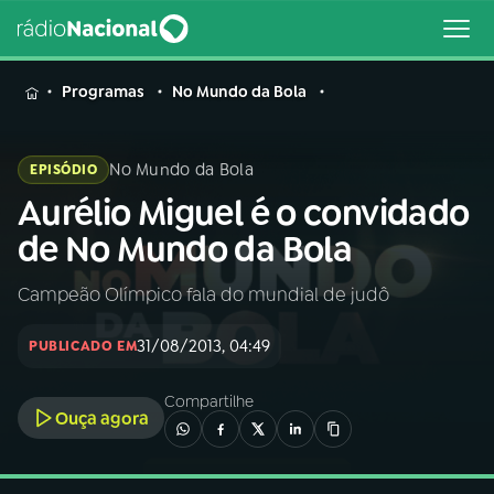
MENU
Programas
No Mundo da Bola
No Mundo da Bola
EPISÓDIO
Aurélio Miguel é o convidado
Buscar
na
de No Mundo da Bola
Rádio
Buscar
Nacional
Campeão Olímpico fala do mundial de judô
AO VIVO
31/08/2013, 04:49
PUBLICADO EM
01
INÍCIO
Compartilhe
Ouça agora
02
A RÁDIO