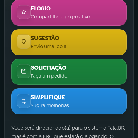
ELOGIO
Compartilhe algo positivo.
SUGESTÃO
Envie uma ideia.
SOLICITAÇÃO
Faça um pedido.
SIMPLIFIQUE
Sugira melhorias.
Você será direcionado(a) para o sistema Fala.BR,
mas é com a EBC que estará dialogando. O