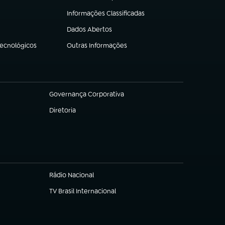
(abre em nova aba)
Informações Classificadas
(abre em nova aba)
Dados Abertos
(abre em nova aba)
Tecnológicos
Outras Informações
(abre em nova aba)
Governança Corporativa
(abre em nova aba)
Diretoria
(abre em nova aba)
Rádio Nacional
TV Brasil Internacional
(abre em nova aba)