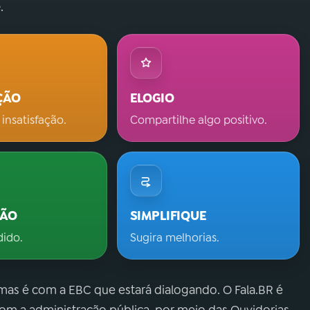
.
ÇÃO
ELOGIO
 insatisfação.
Compartilhe algo positivo.
ÇÃO
SIMPLIFIQUE
dido.
Sugira melhorias.
 mas é com a EBC que estará dialogando. O Fala.BR é