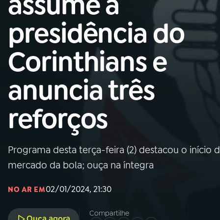
assume a
Nacional
presidência do
01
INÍCIO
Corinthians e
02
A RÁDIO
anuncia três
03
PROGRAMAÇÃO
reforços
04
PROGRAMAS
Programa desta terça-feira (2) destacou o iníci
05
PODCASTS
mercado da bola; ouça na íntegra
02/01/2024, 21:30
NO AR EM
06
VIDEOCASTS
Compartilhe
Ouça agora