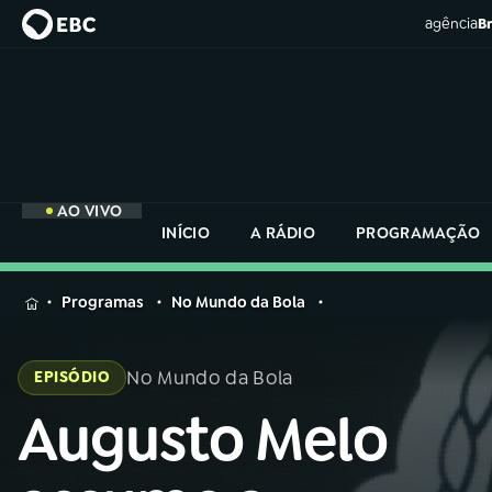
agência
Br
AO VIVO
INÍCIO
A RÁDIO
PROGRAMAÇÃO
MENU
Programas
No Mundo da Bola
Buscar
na
No Mundo da Bola
EPISÓDIO
Rádio
Buscar
Nacional
Augusto Melo
Buscar
na
Rádio
AO VIVO