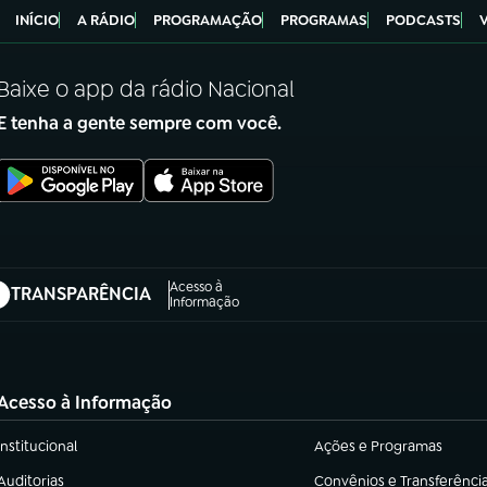
INÍCIO
A RÁDIO
PROGRAMAÇÃO
PROGRAMAS
PODCASTS
Baixe o app da rádio Nacional
E tenha a gente sempre com você.
Acesso à
TRANSPARÊNCIA
abre em nova aba)
Informação
Acesso à Informação
Institucional
Ações e Programas
(abre em nova aba)
(abre em nova aba)
Auditorias
Convênios e Transferênci