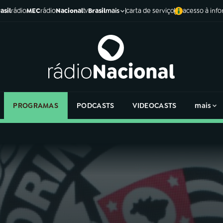
asil
rádio
MEC
rádio
Nacional
tv
Brasil
carta de serviço
acesso à inf
mais
PROGRAMAS
PODCASTS
VIDEOCASTS
mais