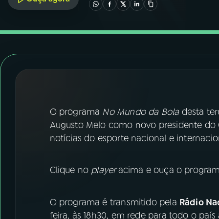
07
ÚLTIMAS
08
FESTIVAL DE MÚSICA
ACOMPANHE A RÁDIO NACIONAL
YouTube
Facebook
O programa
No Mundo da Bola
desta ter
Instagram
X
Augusto Melo como novo presidente do Co
TikTok
notícias do esporte nacional e internaci
Clique no
player
acima e ouça o program
O programa é transmitido pela
Rádio Nac
feira, às 18h30, em rede para todo o país