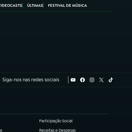
VIDEOCASTS
ÚLTIMAS
FESTIVAL DE MÚSICA
Siga-nos nas redes sociais
Participação Social
(abre em nova aba)
as
Receitas e Despesas