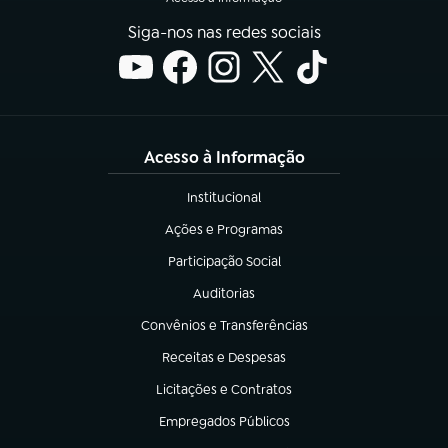
Siga-nos nas redes sociais
Acesso à Informação
Institucional
(abre em nova aba)
Ações e Programas
(abre em nova aba)
Participação Social
(abre em nova aba)
Auditorias
(abre em nova aba)
Convênios e Transferências
(abre em nova aba)
Receitas e Despesas
(abre em nova aba)
Licitações e Contratos
(abre em nova aba)
Empregados Públicos
(abre em nova aba)