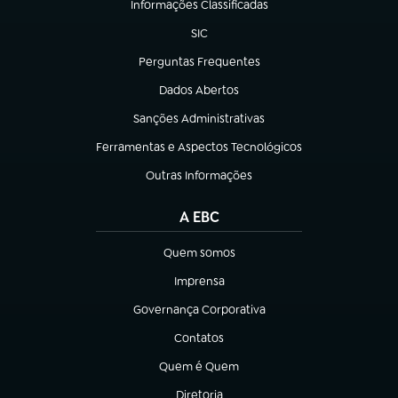
Informações Classificadas
(abre em nova aba)
SIC
(abre em nova aba)
Perguntas Frequentes
(abre em nova aba)
Dados Abertos
(abre em nova aba)
Sanções Administrativas
(abre em nova aba)
Ferramentas e Aspectos Tecnológicos
(abre em nova aba)
Outras Informações
(abre em nova aba)
A EBC
Quem somos
(abre em nova aba)
Imprensa
(abre em nova aba)
Governança Corporativa
(abre em nova aba)
Contatos
(abre em nova aba)
Quem é Quem
(abre em nova aba)
Diretoria