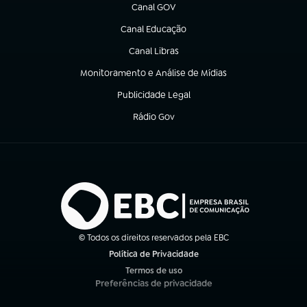
Canal GOV
(abre em nova aba)
Canal Educação
(abre em nova aba)
Canal Libras
(abre em nova aba)
Monitoramento e Análise de Mídias
(abre em nova aba)
Publicidade Legal
(abre em nova aba)
Rádio Gov
(abre em nova aba)
© Todos os direitos reservados pela EBC
Política de Privacidade
(abre em nova aba)
Termos de uso
(abre em nova aba)
Preferências de privacidade