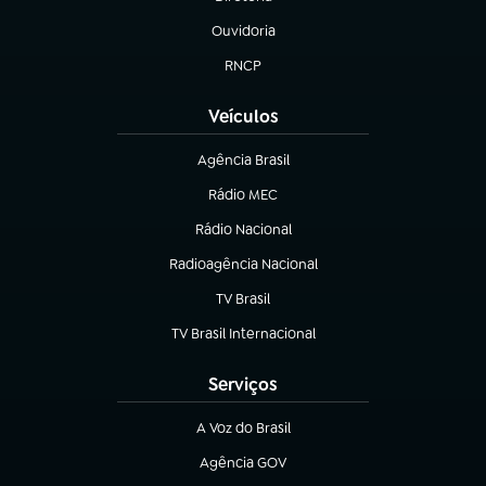
(abre em nova aba)
Ouvidoria
(abre em nova aba)
RNCP
(abre em nova aba)
Veículos
Agência Brasil
(abre em nova aba)
Rádio MEC
(abre em nova aba)
Rádio Nacional
Radioagência Nacional
(abre em nova aba)
TV Brasil
(abre em nova aba)
TV Brasil Internacional
(abre em nova aba)
Serviços
A Voz do Brasil
(abre em nova aba)
Agência GOV
(abre em nova aba)