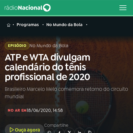
MENU
Programas
No Mundo da Bola
No Mundo da Bola
EPISÓDIO
ATP e WTA divulgam
Buscar
na
calendário do tênis
Rádio
Buscar
profissional de 2020
Nacional
Brasileiro Marcelo Melo comemora retorno do circuito
AO VIVO
mundial
01
INÍCIO
18/06/2020, 14:58
NO AR EM
Compartilhe
02
A RÁDIO
Ouça agora