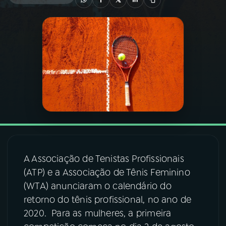
03
PROGRAMAÇÃO
04
PROGRAMAS
05
PODCASTS
06
VIDEOCASTS
A Associação de Tenistas Profissionais
07
ÚLTIMAS
(ATP) e a Associação de Tênis Feminino
(WTA) anunciaram o calendário do
08
FESTIVAL DE MÚSICA
retorno do tênis profissional, no ano de
2020. Para as mulheres, a primeira
ACOMPANHE A RÁDIO NACIONAL