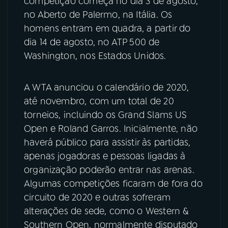
competição começa no dia 3 de agosto,
no Aberto de Palermo, na Itália. Os
YouTube
Facebook
homens entram em quadra, a partir do
dia 14 de agosto, no ATP 500 de
Instagram
X
Washington, nos Estados Unidos.
TikTok
A WTA anunciou o calendário de 2020,
até novembro, com um total de 20
torneios, incluindo os Grand Slams US
Open e Roland Garros. Inicialmente, não
haverá público para assistir às partidas,
apenas jogadoras e pessoas ligadas à
organização poderão entrar nas arenas.
Algumas competições ficaram de fora do
circuito de 2020 e outras sofreram
alterações de sede, como o Western &
Southern Open, normalmente disputado