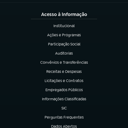
Acesso à Informação
Institucional
(abre em nova aba)
Ações e Programas
(abre em nova aba)
Participação Social
(abre em nova aba)
Auditorias
(abre em nova aba)
Convênios e Transferências
(abre em nova aba)
Receitas e Despesas
(abre em nova aba)
Licitações e Contratos
(abre em nova aba)
Empregados Públicos
(abre em nova aba)
Informações Classificadas
(abre em nova aba)
SIC
(abre em nova aba)
Perguntas Frequentes
(abre em nova aba)
Dados Abertos