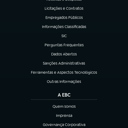
(abre em nova aba)
Licitações e Contratos
(abre em nova aba)
Empregados Públicos
(abre em nova aba)
Informações Classificadas
(abre em nova aba)
SIC
(abre em nova aba)
Perguntas Frequentes
(abre em nova aba)
Dados Abertos
(abre em nova aba)
Sanções Administrativas
(abre em nova aba)
Ferramentas e Aspectos Tecnológicos
(abre em nova aba)
Outras Informações
(abre em nova aba)
A EBC
Quem somos
(abre em nova aba)
Imprensa
(abre em nova aba)
Governança Corporativa
(abre em nova aba)