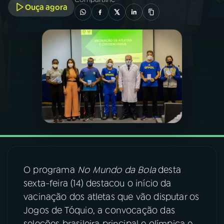
Ouça agora
03
PROGRAMAÇÃO
04
PROGRAMAS
05
PODCASTS
06
VIDEOCASTS
07
ÚLTIMAS
O programa
No Mundo da Bola
desta
sexta-feira (14) destacou o início da
08
FESTIVAL DE MÚSICA
vacinação dos atletas que vão disputar os
Jogos de Tóquio, a convocação das
ACOMPANHE A RÁDIO NACIONAL
seleções brasileira principal e olímpica e