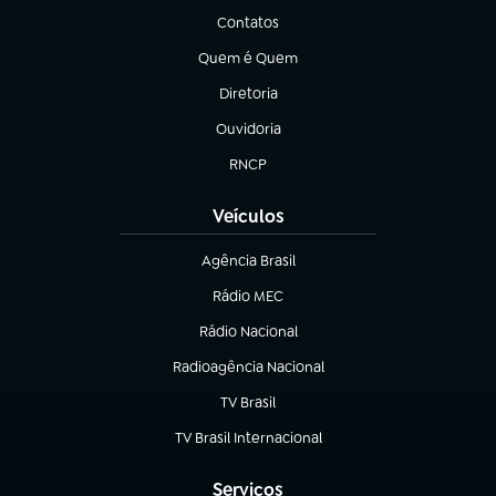
Contatos
(abre em nova aba)
Quem é Quem
(abre em nova aba)
Diretoria
(abre em nova aba)
Ouvidoria
(abre em nova aba)
RNCP
(abre em nova aba)
Veículos
Agência Brasil
(abre em nova aba)
Rádio MEC
(abre em nova aba)
Rádio Nacional
Radioagência Nacional
(abre em nova aba)
TV Brasil
(abre em nova aba)
TV Brasil Internacional
(abre em nova aba)
Serviços