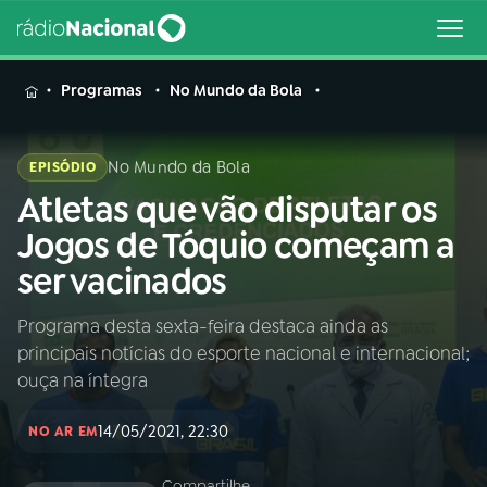
MENU
Programas
No Mundo da Bola
No Mundo da Bola
EPISÓDIO
Atletas que vão disputar os
Buscar
na
Jogos de Tóquio começam a
Rádio
Buscar
ser vacinados
Nacional
Programa desta sexta-feira destaca ainda as
AO VIVO
principais notícias do esporte nacional e internacional;
ouça na íntegra
01
INÍCIO
14/05/2021, 22:30
NO AR EM
02
A RÁDIO
Compartilhe