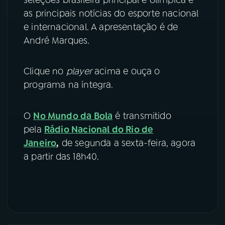
as principais notícias do esporte nacional
YouTube
Facebook
e internacional. A apresentação é de
André Marques.
Instagram
X
TikTok
Clique no
player
acima e ouça o
programa na íntegra.
O
No Mundo da Bola
é transmitido
pela
Rádio Nacional do Rio de
Janeiro
,
de segunda a sexta-feira, agora
a partir das 18h40.