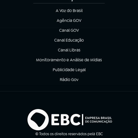
A Voz do Brasil
(abre em nova aba)
Agência GOV
(abre em nova aba)
Canal GOV
(abre em nova aba)
Canal Educação
(abre em nova aba)
Canal Libras
(abre em nova aba)
Monitoramento e Análise de Mídias
(abre em nova aba)
Publicidade Legal
(abre em nova aba)
Rádio Gov
(abre em nova aba)
© Todos os direitos reservados pela EBC