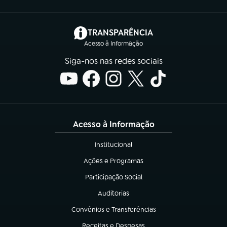
(abre em nova aba)
TRANSPARÊNCIA
Acesso à Informação
Siga-nos nas redes sociais
Acesso à Informação
Institucional
(abre em nova aba)
Ações e Programas
(abre em nova aba)
Participação Social
(abre em nova aba)
Auditorias
(abre em nova aba)
Convênios e Transferências
(abre em nova aba)
Receitas e Despesas