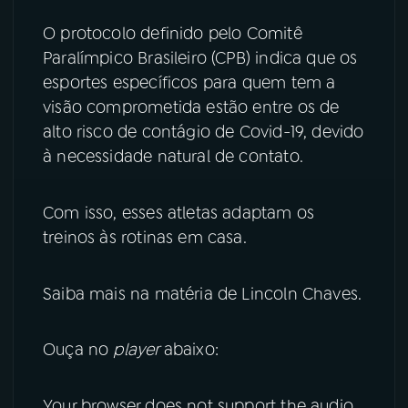
O protocolo definido pelo Comitê
YouTube
Facebook
Paralímpico Brasileiro (CPB) indica que os
esportes específicos para quem tem a
Instagram
X
visão comprometida estão entre os de
TikTok
alto risco de contágio de Covid-19, devido
à necessidade natural de contato.
Com isso, esses atletas adaptam os
treinos às rotinas em casa.
Saiba mais na matéria de Lincoln Chaves.
Ouça no
player
abaixo:
Your browser does not support the audio