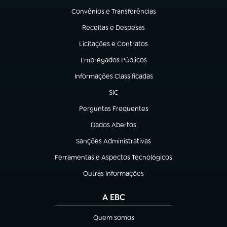
Convênios e Transferências
(abre em nova aba)
Receitas e Despesas
(abre em nova aba)
Licitações e Contratos
(abre em nova aba)
Empregados Públicos
(abre em nova aba)
Informações Classificadas
(abre em nova aba)
SIC
(abre em nova aba)
Perguntas Frequentes
(abre em nova aba)
Dados Abertos
(abre em nova aba)
Sanções Administrativas
(abre em nova aba)
Ferramentas e Aspectos Tecnológicos
(abre em nova aba)
Outras Informações
(abre em nova aba)
A EBC
Quem somos
(abre em nova aba)