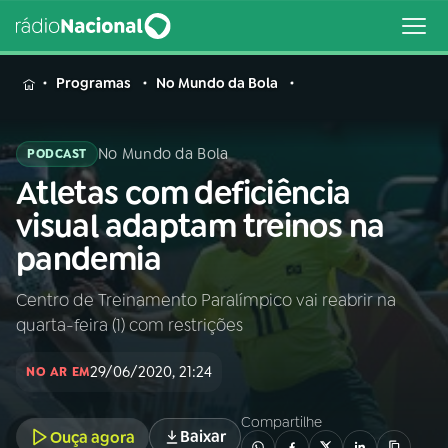
MENU
Programas
No Mundo da Bola
No Mundo da Bola
PODCAST
Atletas com deficiência
Buscar
na
visual adaptam treinos na
Rádio
Buscar
pandemia
Nacional
Centro de Treinamento Paralímpico vai reabrir na
AO VIVO
quarta-feira (1) com restrições
01
INÍCIO
29/06/2020, 21:24
NO AR EM
Compartilhe
02
A RÁDIO
Baixar
Ouça agora