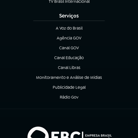
TV Brasil Internacional
(abre em nova aba)
Serviços
A Voz do Brasil
(abre em nova aba)
Agência GOV
(abre em nova aba)
Canal GOV
(abre em nova aba)
Canal Educação
(abre em nova aba)
Canal Libras
(abre em nova aba)
Monitoramento e Análise de Mídias
(abre em nova aba)
Publicidade Legal
(abre em nova aba)
Rádio Gov
(abre em nova aba)