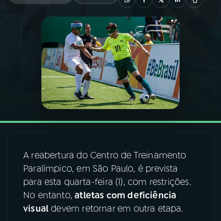
03
PROGRAMAÇÃO
04
PROGRAMAS
05
PODCASTS
06
VIDEOCASTS
A reabertura do Centro de Treinamento
07
ÚLTIMAS
Paralímpico, em São Paulo, é prevista
para esta quarta-feira (1), com restrições.
08
FESTIVAL DE MÚSICA
No entanto,
atletas com deficiência
visual
devem retornar em outra etapa.
ACOMPANHE A RÁDIO NACIONAL