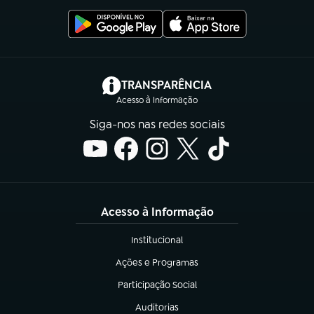
(abre em nova aba)
TRANSPARÊNCIA
Acesso à Informação
Siga-nos nas redes sociais
Acesso à Informação
Institucional
(abre em nova aba)
Ações e Programas
(abre em nova aba)
Participação Social
(abre em nova aba)
Auditorias
(abre em nova aba)